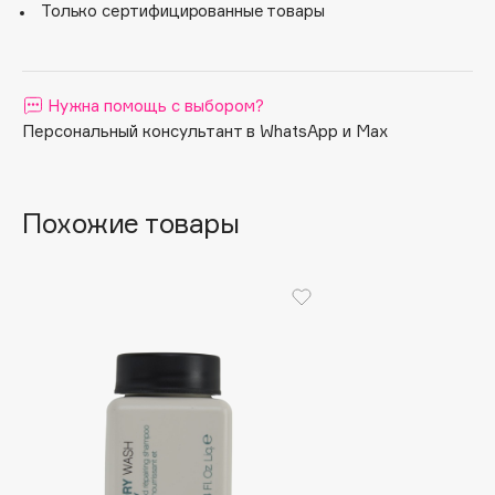
Только сертифицированные товары
Apagard
Aravia Professional
Arcadia
Нужна помощь с выбором?
Archetype
Персональный консультант в WhatsApp и Max
Architect Demidoff
ARIVE MAKEUP
Art&Fact
Похожие товары
Art-Visage
Artdeco
Astra
Atelier Rebul
Augustinus Bader
Aveda
Avene