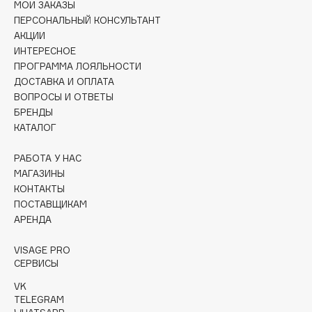
МОИ ЗАКАЗЫ
Collagenina
ПЕРСОНАЛЬНЫЙ КОНСУЛЬТАНТ
Consly
АКЦИИ
Corimo
ИНТЕРЕСНОЕ
CosRX
ПРОГРАММА ЛОЯЛЬНОСТИ
ДОСТАВКА И ОПЛАТА
Cottolina
ВОПРОСЫ И ОТВЕТЫ
Crescina
БРЕНДЫ
Cunzite
КАТАЛОГ
Curaprox
РАБОТА У НАС
МАГАЗИНЫ
КОНТАКТЫ
D
ПОСТАВЩИКАМ
АРЕНДА
d'Alba
DABO
VISAGE PRO
DARLING*
СЕРВИСЫ
Darphin
VK
TELEGRAM
Davines