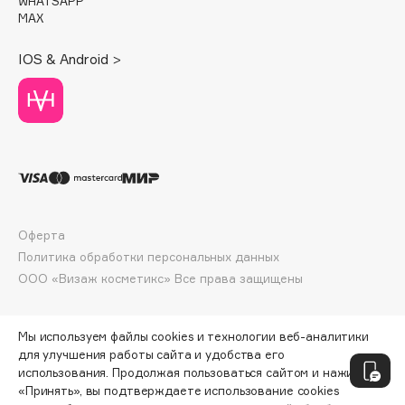
WHATSAPP
Deonica
MAX
Dessange
IOS & Android >
Dior
Divage
Dolce & Gabbana
Dolomit
Dorco
DP Daily Perfection
Dr. Vranjes Firenze
Оферта
Dr.Althea
Политика обработки персональных данных
Dr.Ceuracle
ООО «Визаж косметикс» Все права защищены
Dr.Jart+
DSD de Luxe
Мы используем файлы cookies и технологии веб-аналитики
Dyson
для улучшения работы сайта и удобства его
использования. Продолжая пользоваться сайтом и нажимая
«Принять», вы подтверждаете использование cookies