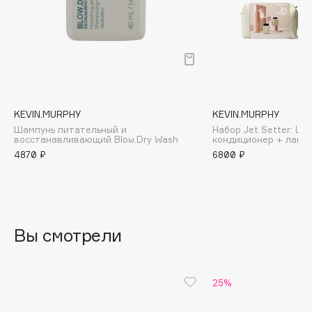
B
Babor
Baffy
Balmain Hair Couture
ЭКСКЛЮЗИВ
Banderas
KEVIN.MURPHY
KEVIN.MURPHY
Basicare
Шампунь питательный и
Набор Jet Setter: Ша
Batiste
восстанавливающий Blow.Dry Wash
кондиционер + лак +
4870 ₽
6800 ₽
Beauty Bomb
Beauty Pati
Beautyblades
НОВИНКА
beautyblender
Вы смотрели
Bebble
Beverly Hills Polo Club
Biodance
25%
Bioderma