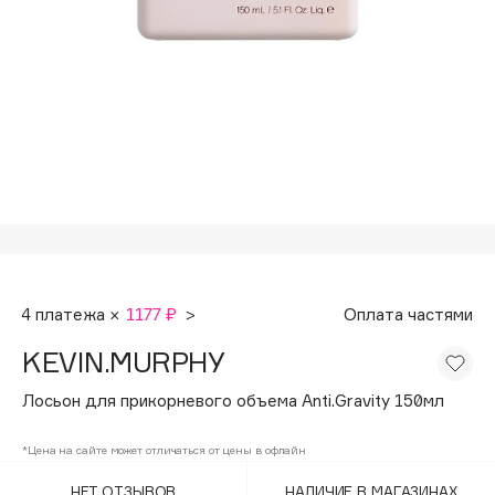
Подарки
Tom Ford
HFC
Для дома
Angiopharm
Техника
KIKO Milano
Estée Lauder
Clarins
0 - 9
100BON
4 платежа ×
1177 ₽
>
Оплата частями
22|11
KEVIN.MURPHY
A
Лосьон для прикорневого объема Anti.Gravity 150мл
Acqua di Parma
*Цена на сайте может отличаться от цены в офлайн
Acque di Italia
НЕТ ОТЗЫВОВ
НАЛИЧИЕ В МАГАЗИНАХ