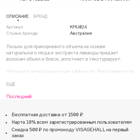
Adele for you
Финал лета
Advante
ЭКСКЛЮЗИВ
ОПИСАНИЕ
БРЕНД
1 АВГ - 31 АВГ
Aesop
Артикул
KMU024
Age Stop
Страна бренда
Австралия
ЭКСКЛЮЗИВ
AHFA Cosmetics
Лосьон для прикорневого объема на основе
Ajmal
натурального меда и экстракта лаванды придает
волосам объем и блеск, уплотняет и текстурирует.
Alix Avien
Allies of Skin
Обладает антиоксидантным эффектом. Реактивируется
AMAN
водой.
Не содержит сульфатов и парабенов, способствует
ЕЩЁ
Amina Daudova Brushes
эффективной uva/uvb защите.
Amouage
Последний
Разделите локоны на пряди и нанесите средство на
Amuleto Di Casa
прикорневую зону.
Angiopharm
ЭКСКЛЮЗИВ
Бесплатная доставка от 1500 ₽
Annbeauty
Карта 10% всем зарегистрированным пользователям
Скидка 500 ₽ по промокоду VISAGEHALL на первый
Anua
заказ
Apadent