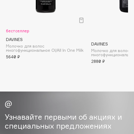
B
Babor
Baffy
бестселлер
Balmain Hair Couture
ЭКСКЛЮЗИВ
DAVINES
Banderas
DAVINES
Молочко для волос
многофункциональное OI/All In One Milk
Молочко для волос
Basicare
многофункциональное 
5640 ₽
Batiste
2880 ₽
Beauty Bomb
Beauty Pati
Beautyblades
НОВИНКА
beautyblender
Bebble
Beverly Hills Polo Club
Узнавайте первыми об акциях и
Biodance
специальных предложениях
Bioderma