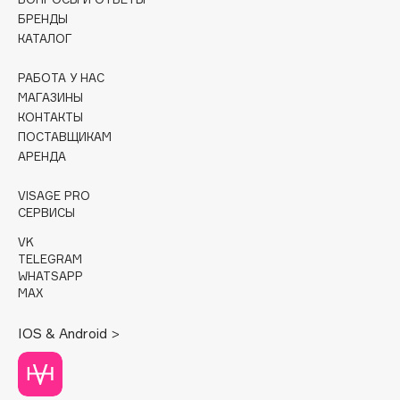
БРЕНДЫ
Cadence
КАТАЛОГ
Capelli Dorati
РАБОТА У НАС
Carbon Theory
МАГАЗИНЫ
Carmex
КОНТАКТЫ
Carolina Herrera
ПОСТАВЩИКАМ
АРЕНДА
Catrice
Celimax
VISAGE PRO
Cettua
СЕРВИСЫ
Chupa Chups
VK
Clarette
TELEGRAM
WHATSAPP
Clarins
MAX
Clarins Precious
IOS & Android >
Clinique
Clive Christian
Club De Nuit