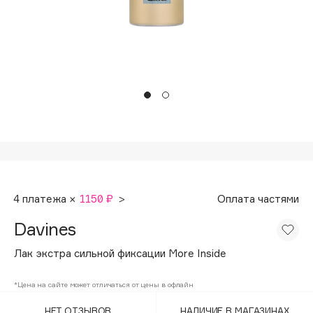
Подарки
Tom Ford
HFC
Для дома
Angiopharm
Техника
KIKO Milano
Estée Lauder
Clarins
0 - 9
100BON
4 платежа ×
1150 ₽
>
Оплата частями
22|11
Davines
A
Лак экстра сильной фиксации More Inside
Acqua di Parma
*Цена на сайте может отличаться от цены в офлайн
Acque di Italia
НЕТ ОТЗЫВОВ
НАЛИЧИЕ В МАГАЗИНАХ