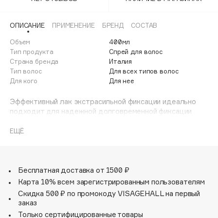
Adele for you
Финал лета
Advante
ЭКСКЛЮЗИВ
ОПИСАНИЕ
ПРИМЕНЕНИЕ
БРЕНД
СОСТАВ
1 АВГ - 31 АВГ
Aesop
Объем
400мл
Age Stop
Тип продукта
Спрей для волос
ЭКСКЛЮЗИВ
Страна бренда
Италия
AHFA Cosmetics
Тип волос
Для всех типов волос
Ajmal
Для кого
Для нее
Alix Avien
Эффективный лак экстрасильной фиксации идеально
Allies of Skin
подходит для надежной долговременной фиксации
AMAN
прически.
ЕЩЁ
Amina Daudova Brushes
Подходит для изменения формы прически, быстро
Amouage
высыхает, обеспечивает мелкодисперсное нанесение.
Создает влагостойкий эффект, легко удаляется с
Amuleto Di Casa
волос при помощи расчески.
Бесплатная доставка от 1500 ₽
Angiopharm
ЭКСКЛЮЗИВ
Карта 10% всем зарегистрированным пользователям
Annbeauty
Уровень фиксации: сверхсильная фиксация.
Скидка 500 ₽ по промокоду VISAGEHALL на первый
Anua
заказ
Только сертифицированные товары
Apadent