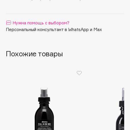
Apagard
Aravia Professional
Нужна помощь с выбором?
Arcadia
Персональный консультант в WhatsApp и Max
Archetype
Architect Demidoff
ARIVE MAKEUP
Похожие товары
Art&Fact
Art-Visage
Artdeco
Astra
Atelier Rebul
Augustinus Bader
Aveda
Avene