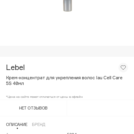
Подарки
Tom Ford
HFC
Для дома
Angiopharm
Техника
KIKO Milano
Estée Lauder
Clarins
0 - 9
Lebel
Крем-концентрат для укрепления волос Iau Cell Care
100BON
5S 40мл
22|11
*Цена на сайте может отличаться от цены в офлайн
A
НЕТ ОТЗЫВОВ
Acqua di Parma
ОПИСАНИЕ
БРЕНД
Acque di Italia