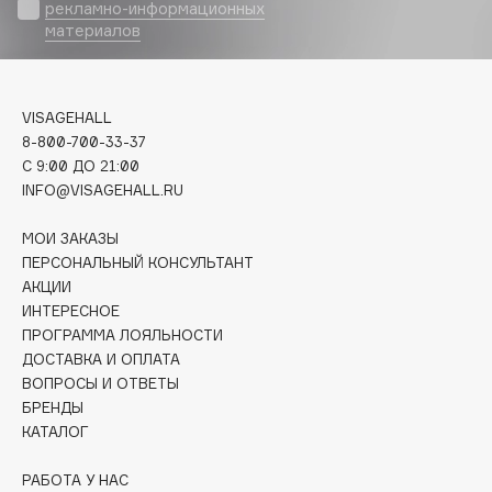
Biomed
рекламно-информационных
материалов
Biorepair
Blanx
Blistex
VISAGEHALL
BLOME
8-800-700-33-37
Boadicea The Victorious
C 9:00 ДО 21:00
Bobbi Brown
INFO@VISAGEHALL.RU
BOOMSHOP
МОИ ЗАКАЗЫ
BORK
ПЕРСОНАЛЬНЫЙ КОНСУЛЬТАНТ
Brunello Cucinelli
АКЦИИ
ИНТЕРЕСНОЕ
Bvlgari
ПРОГРАММА ЛОЯЛЬНОСТИ
by TERRY
ДОСТАВКА И ОПЛАТА
BY WISHTREND
ВОПРОСЫ И ОТВЕТЫ
Byredo
БРЕНДЫ
КАТАЛОГ
C
РАБОТА У НАС