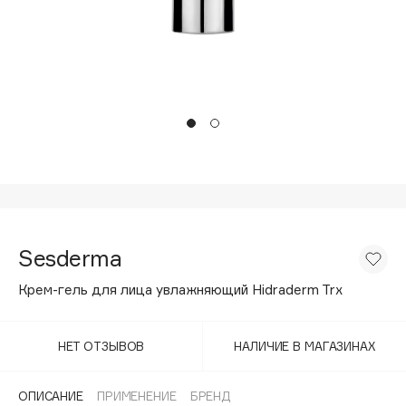
Подарки
Tom Ford
HFC
Для дома
Angiopharm
Техника
KIKO Milano
Estée Lauder
Clarins
0 - 9
100BON
Sesderma
22|11
Крем-гель для лица увлажняющий Hidraderm Trx
A
НЕТ ОТЗЫВОВ
НАЛИЧИЕ В МАГАЗИНАХ
Acqua di Parma
Acque di Italia
ОПИСАНИЕ
ПРИМЕНЕНИЕ
БРЕНД