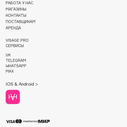
РАБОТА У НАС
МАГАЗИНЫ
Cadence
КОНТАКТЫ
Capelli Dorati
ПОСТАВЩИКАМ
Carbon Theory
АРЕНДА
Carmex
VISAGE PRO
Carolina Herrera
СЕРВИСЫ
Catrice
VK
Celimax
TELEGRAM
WHATSAPP
Cettua
MAX
Chupa Chups
Clarette
IOS & Android >
Clarins
Clarins Precious
Clinique
Clive Christian
Club De Nuit