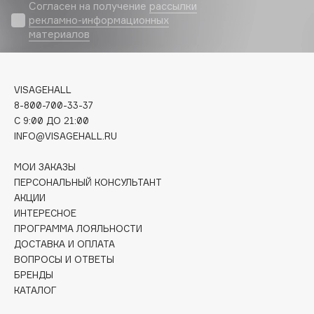
Biomed
Согласен на получение
рассылки
рекламно-информационных
Biorepair
материалов
Blanx
Blistex
BLOME
VISAGEHALL
Boadicea The Victorious
8-800-700-33-37
C 9:00 ДО 21:00
Bobbi Brown
INFO@VISAGEHALL.RU
BOOMSHOP
BORK
МОИ ЗАКАЗЫ
Brunello Cucinelli
ПЕРСОНАЛЬНЫЙ КОНСУЛЬТАНТ
АКЦИИ
Bvlgari
ИНТЕРЕСНОЕ
by TERRY
ПРОГРАММА ЛОЯЛЬНОСТИ
BY WISHTREND
ДОСТАВКА И ОПЛАТА
Byredo
ВОПРОСЫ И ОТВЕТЫ
БРЕНДЫ
КАТАЛОГ
C