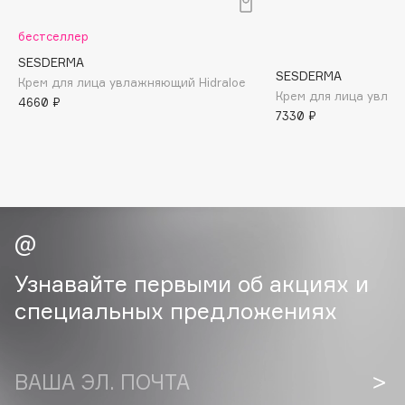
B
бестселлер
Babor
SESDERMA
Baffy
SESDERMA
Крем для лица увлажняющий Hidraloe
Крем для лица увлаж
Balmain Hair Couture
4660 ₽
ЭКСКЛЮЗИВ
7330 ₽
Banderas
Basicare
Batiste
Beauty Bomb
Beauty Pati
Beautyblades
НОВИНКА
Узнавайте первыми об акциях и
beautyblender
специальных предложениях
Bebble
Beverly Hills Polo Club
Biodance
ВАША ЭЛ. ПОЧТА
Bioderma