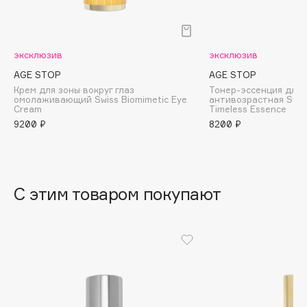
B
Babor
эксклюзив
эксклюзив
Baffy
AGE STOP
AGE STOP
Balmain Hair Couture
ЭКСКЛЮЗИВ
Крем для зоны вокруг глаз
Тонер-эссенция для 
Banderas
омолаживающий Swiss Biomimetic Eye
антивозрастная Swiss
Cream
Timeless Essence
Basicare
9200 ₽
8200 ₽
Batiste
Beauty Bomb
Beauty Pati
С этим товаром покупают
Beautyblades
НОВИНКА
beautyblender
Bebble
Beverly Hills Polo Club
Biodance
Bioderma