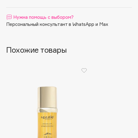
Apagard
Aravia Professional
Нужна помощь с выбором?
Персональный консультант в WhatsApp и Max
Arcadia
Archetype
Architect Demidoff
Похожие товары
ARIVE MAKEUP
Art&Fact
Art-Visage
Artdeco
Astra
Atelier Rebul
Augustinus Bader
Aveda
Avene