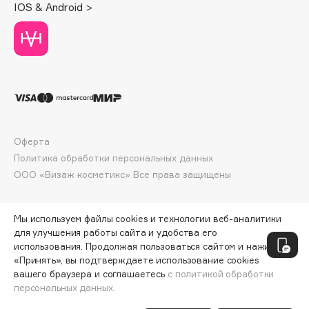
IOS & Android >
Deonica
Dessange
Dior
Divage
Dolce & Gabbana
Dolomit
Dorco
Оферта
DP Daily Perfection
Политика обработки персональных данных
Dr. Vranjes Firenze
ООО «Визаж косметикс» Все права защищены
Dr.Althea
Dr.Ceuracle
Мы используем файлы cookies и технологии веб-аналитики
Dr.Jart+
для улучшения работы сайта и удобства его
DSD de Luxe
использования. Продолжая пользоваться сайтом и нажимая
«Принять», вы подтверждаете использование cookies
Dyson
вашего браузера и соглашаетесь
с политикой обработки
персональных данных.
ДОБАВИТЬ В КОРЗИНУ
9500 ₽