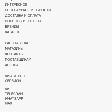
Collagenina
ИНТЕРЕСНОЕ
ПРОГРАММА ЛОЯЛЬНОСТИ
Consly
ДОСТАВКА И ОПЛАТА
Corimo
ВОПРОСЫ И ОТВЕТЫ
CosRX
БРЕНДЫ
Cottolina
КАТАЛОГ
Crescina
РАБОТА У НАС
Cunzite
МАГАЗИНЫ
Curaprox
КОНТАКТЫ
ПОСТАВЩИКАМ
АРЕНДА
D
VISAGE PRO
СЕРВИСЫ
d'Alba
DABO
VK
TELEGRAM
DARLING*
WHATSAPP
Darphin
MAX
Davines