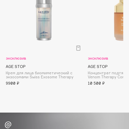
Biomed
Biorepair
Blanx
Blistex
BLOME
Boadicea The Victorious
Bobbi Brown
BOOMSHOP
эксклюзив
эксклюзив
BORK
AGE STOP
AGE STOP
Крем для лица биомиметический с
Концентрат подтяги
Brunello Cucinelli
экзосомами Swiss Exosome Therapy
Venom Therapy Conce
Bvlgari
9900 ₽
10 500 ₽
by TERRY
BY WISHTREND
Byredo
C