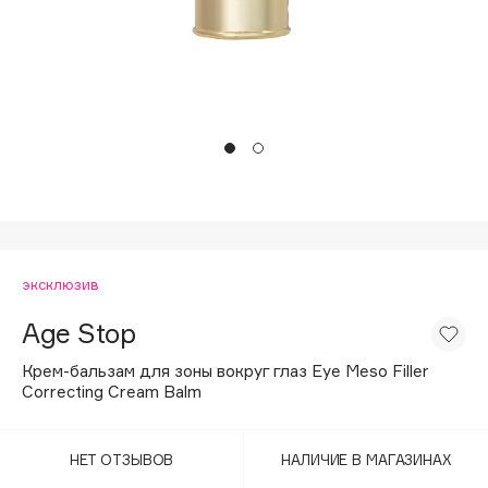
Подарки
Tom Ford
HFC
Для дома
Angiopharm
Техника
KIKO Milano
Estée Lauder
Clarins
0 - 9
эксклюзив
100BON
22|11
Age Stop
Крем-бальзам для зоны вокруг глаз Eye Meso Filler
A
Correcting Cream Balm
Acqua di Parma
НЕТ ОТЗЫВОВ
НАЛИЧИЕ В МАГАЗИНАХ
Acque di Italia