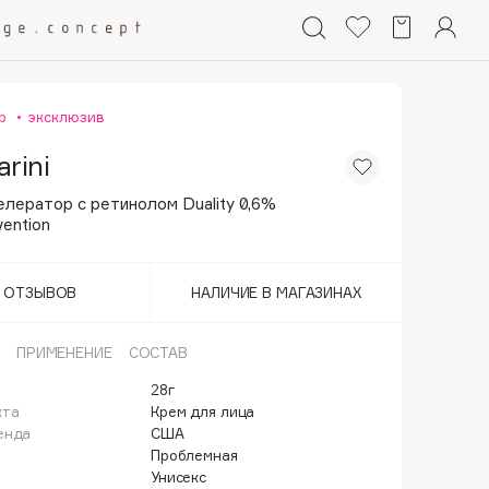
р
эксклюзив
rini
лератор с ретинолом Duality 0,6%
vention
Т ОТЗЫВОВ
НАЛИЧИЕ В МАГАЗИНАХ
ПРИМЕНЕНИЕ
СОСТАВ
28г
кта
Крем для лица
енда
США
Проблемная
Унисекс