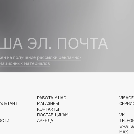
Etude organix
Eva Mosaic
Ex Nihilo
EXOARI L
ША ЭЛ. ПОЧТА
сен на получение
рассылки рекламно-
мационных материалов
Fragrance Du Bois
Frederic Malle
Frudia
РАБОТА У НАС
VISAG
УЛЬТАНТ
МАГАЗИНЫ
СЕРВИ
Funny Organix
КОНТАКТЫ
ПОСТАВЩИКАМ
VK
ОСТИ
АРЕНДА
TELEG
WHATS
MAX