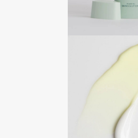
Aravia Professional
Alix Avien
Arcadia
Allies of Skin
Archetype
AMAN
B
Babor
beautyblender
Baffy
Bebble
Balmain Hair Couture
Beverly Hills Polo Club
ЭКСКЛЮЗИВ
Biodance
Banderas
Bioderma
Basicare
Biomed
Batiste
Biorepair
Beauty Bomb
Blanx
Beauty Pati
Blistex
Beautyblades
НОВИНКА