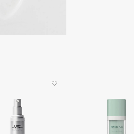
Consly
Corimo
CosRX
Cottolina
Crescina
Cunzite
Curaprox