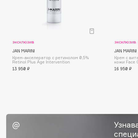
D
d'Alba
Dior
DABO
Divage
DARLING*
Dolce & Gabbana
Darphin
Dolomit
эксклюзив
эксклюзив
Davines
Dorco
JAN MARINI
JAN MARINI
Крем-акселератор с ретинолом 0,5%
Крем с вит
Deonica
DP Daily Perfection
Retinol Plus Age Intervention
кожи Face 
Dessange
Dr. Vranjes Firenze
13 950 ₽
16 950 ₽
E
Eat My
Ella Bartsueva Brushes
Ecolatier
EMBRACE Haircare
Узнав
Ecotools
Emmanuelle Jane
специ
EGIA
Enough