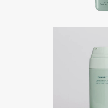
Подарки
0 - 9
Для дома
100BON
22|11
Техника
A
Acqua di Parma
Amina Daudova Brushes
Acque di Italia
Amouage
Adele for you
Amuleto Di Casa
Advante
Angiopharm
ЭКСКЛЮЗИВ
ЭКСКЛЮЗИВ
Aesop
Annbeauty
Age Stop
Anua
ЭКСКЛЮЗИВ
Apadent
AHFA Cosmetics
Apagard
Ajmal