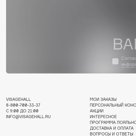
Eigshow
EpilProfi
Elemis
Erborian
Elian Russia
Essence
Elie Saab
Essential Parfums Paris
ВА
Согла
инфор
F
FANE
Flipper
Farmstay
FLOEMA
Felce Azzurra
Floraïku
VISAGEHALL
МОИ ЗАКАЗЫ
8-800-700-33-37
ПЕРСОНАЛЬНЫЙ КОНС
Fillerina
Forlle'd
ЭКСКЛЮЗИВ
C 9:00 ДО 21:00
АКЦИИ
Fiona Franchimon
INFO@VISAGEHALL.RU
ИНТЕРЕСНОЕ
ПРОГРАММА ЛОЯЛЬН
ДОСТАВКА И ОПЛАТА
ВОПРОСЫ И ОТВЕТЫ