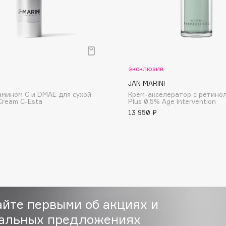
Dr.Althea
Dr.Ceuracle
Dr.Jart+
DSD de Luxe
эксклюзив
Dyson
JAN MARINI
амином С и DMAE для сухой
Крем-акселератор с ретинол
Cream C-Esta
Plus 0,5% Age Intervention
13 950 ₽
Estrâde
Estée Lauder
айте первыми об акциях и
Etat Pur
альных предложениях
Etude House