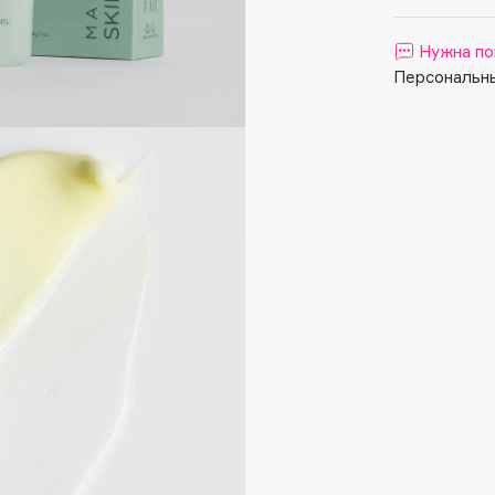
Aveda
Avene
Нужна по
Персональны
Boadicea The Victorious
Bobbi Brown
BOOMSHOP
BORK
Brunello Cucinelli
Bvlgari
by TERRY
BY WISHTREND
Byredo