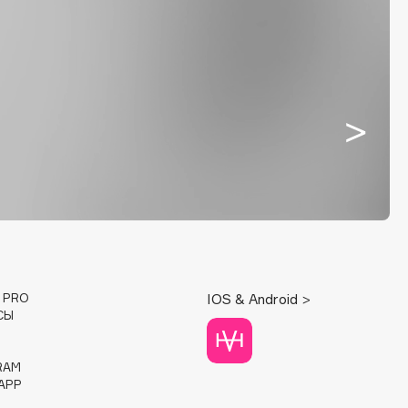
E PRO
IOS & Android >
СЫ
RAM
APP