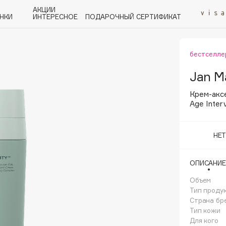
АКЦИИ
НКИ
ИНТЕРЕСНОЕ
ПОДАРОЧНЫЙ СЕРТИФИКАТ
бестселле
P
Q
R
S
T
U
V
W
Y
Z
А - Я
Jan Ma
Крем-аксе
Age Inter
НЕ
Angiopharm
KIKO Milano
ОПИСАНИЕ
Estée Lauder
Объем
Clarins
Тип проду
Страна бр
Тип кожи
Для кого