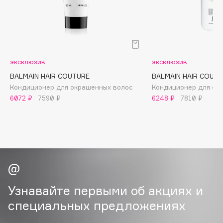
B
Babor
Baffy
Balmain Hair Couture
ЭКСКЛЮЗИВ
эксклюзив
эксклюзив
Banderas
BALMAIN HAIR COUTURE
BALMAIN HAIR COUT
Basicare
Кондиционер для окрашенных волос
Кондиционер для об
6072 ₽
7590 ₽
6248 ₽
7810 ₽
Batiste
Beauty Bomb
Beauty Pati
Beautyblades
НОВИНКА
beautyblender
Bebble
Beverly Hills Polo Club
Узнавайте первыми об акциях и
Biodance
специальных предложениях
Bioderma