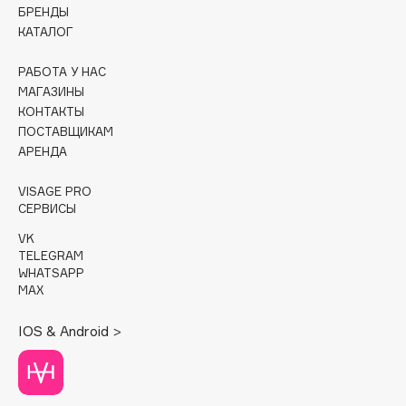
БРЕНДЫ
КАТАЛОГ
Cadence
Capelli Dorati
РАБОТА У НАС
Carbon Theory
МАГАЗИНЫ
Carmex
КОНТАКТЫ
ПОСТАВЩИКАМ
Carolina Herrera
АРЕНДА
Catrice
Celimax
VISAGE PRO
СЕРВИСЫ
Cettua
Chupa Chups
VK
TELEGRAM
Clarette
WHATSAPP
Clarins
MAX
Clarins Precious
IOS & Android >
Clinique
Clive Christian
Club De Nuit