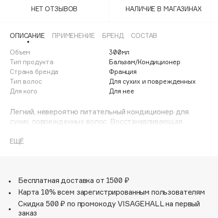
Adele for you
НЕТ ОТЗЫВОВ
НАЛИЧИЕ В МАГАЗИНАХ
Финал лета
Advante
ЭКСКЛЮЗИВ
1 АВГ - 31 АВГ
Aesop
ОПИСАНИЕ
ПРИМЕНЕНИЕ
БРЕНД
СОСТАВ
Age Stop
Объем
ЭКСКЛЮЗИВ
300мл
Тип продукта
Бальзам/Кондиционер
AHFA Cosmetics
Страна бренда
Франция
Ajmal
Тип волос
Для сухих и поврежденных
Для кого
Для нее
Alix Avien
Allies of Skin
Легкий, невероятно питательный кондиционер для
AMAN
сухих, поврежденных волос. Восстанавливающая
формула помогает вернуть волосам жизненную силу
Amina Daudova Brushes
без утяжеления. Линия восстанавливающих средств
ЕЩЁ
Amouage
Balmain Paris Hair Couture обогащена
Amuleto Di Casa
высококачественными ингредиентами, которые
оживляют волосы изнутри. Формула восстановления
Angiopharm
ЭКСКЛЮЗИВ
включает в себя оптимальный набор витаминов Е, F и P.
Бесплатная доставка от 1500 ₽
Annbeauty
Витамин Е заряжает волосы энергией и оздоравливает
Карта 10% всем зарегистрированным пользователям
их изнутри. Витамин F сохраняет кожу головы здоровой,
Anua
Скидка 500 ₽ по промокоду VISAGEHALL на первый
а витамин Р лечит сухие и поврежденные волосы,
заказ
Apadent