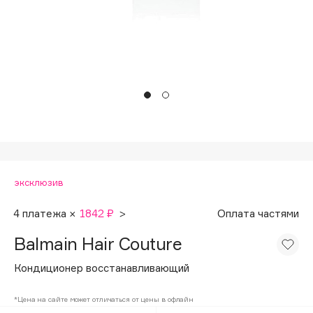
Подарки
Tom Ford
HFC
Для дома
Angiopharm
Техника
KIKO Milano
Estée Lauder
Clarins
0 - 9
эксклюзив
100BON
22|11
4 платежа ×
1842 ₽
>
Оплата частями
Balmain Hair Couture
A
Кондиционер восстанавливающий
Acqua di Parma
*Цена на сайте может отличаться от цены в офлайн
Acque di Italia