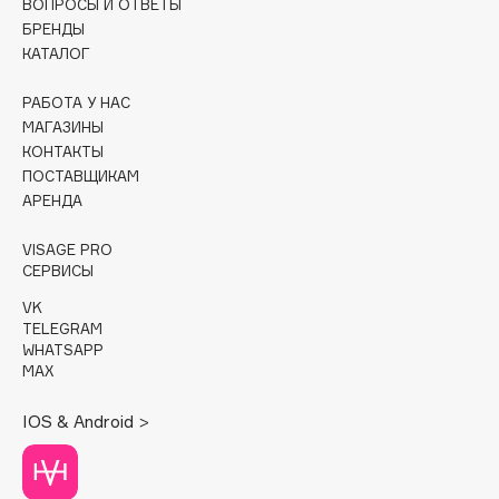
ВОПРОСЫ И ОТВЕТЫ
БРЕНДЫ
Cadence
КАТАЛОГ
Capelli Dorati
РАБОТА У НАС
Carbon Theory
МАГАЗИНЫ
Carmex
КОНТАКТЫ
Carolina Herrera
ПОСТАВЩИКАМ
Catrice
АРЕНДА
Celimax
VISAGE PRO
Cettua
СЕРВИСЫ
Chupa Chups
VK
Clarette
TELEGRAM
WHATSAPP
Clarins
MAX
Clarins Precious
Clinique
IOS & Android >
Clive Christian
Club De Nuit