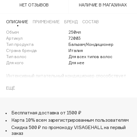
Adele for you
НЕТ ОТЗЫВОВ
НАЛИЧИЕ В МАГАЗИНАХ
Финал лета
Advante
ЭКСКЛЮЗИВ
1 АВГ - 31 АВГ
ОПИСАНИЕ
ПРИМЕНЕНИЕ
БРЕНД
СОСТАВ
Aesop
Age Stop
Объем
250мл
ЭКСКЛЮЗИВ
Артикул
72003
AHFA Cosmetics
Тип продукта
Бальзам/Кондиционер
Ajmal
Страна бренда
Италия
Тип волос
Для всех типов волос
Alix Avien
Для кого
Для нее
Allies of Skin
AMAN
Интенсивный питательный кондиционер способствует
поддержанию оттенков блонд, а также обладает
Amina Daudova Brushes
выраженным увлажняющим, восстанавливающим и
ЕЩЁ
Amouage
кондиционирующим действием.
Amuleto Di Casa
Экстракт Генипы (инновационный 100% натуральный
Angiopharm
ЭКСКЛЮЗИВ
пигмент) помогает в поддержании холодных оттенков
Бесплатная доставка от 1500 ₽
блонд, сохраняет цвет и придаёт ему естественное
Annbeauty
Карта 10% всем зарегистрированным пользователям
сияние. Формула содержит уникальный Biаcidic Bond
Anua
Скидка 500 ₽ по промокоду VISAGEHALL на первый
Complex, масло Бабассу и экстракт баобаба, которые
заказ
Apadent
способствуют восстановлению повреждённых волос, а