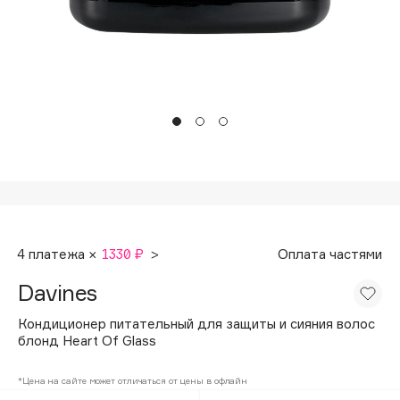
Подарки
Tom Ford
HFC
Для дома
Angiopharm
Техника
KIKO Milano
Estée Lauder
Clarins
0 - 9
100BON
4 платежа ×
1330 ₽
>
Оплата частями
22|11
Davines
A
Кондиционер питательный для защиты и сияния волос
блонд Heart Of Glass
Acqua di Parma
*Цена на сайте может отличаться от цены в офлайн
Acque di Italia