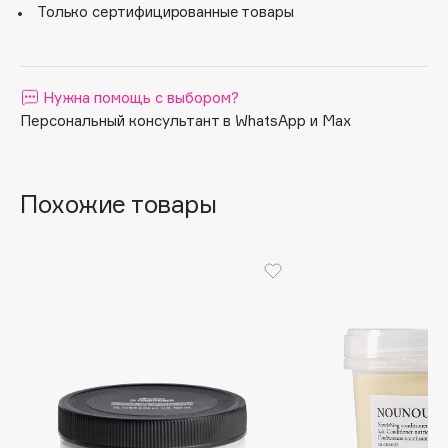
Только сертифицированные товары
также делают локоны мягкими, блестящими и
Apagard
послушными. Без силиконов.
Aravia Professional
Arcadia
Нужна помощь с выбором?
Archetype
Персональный консультант в WhatsApp и Max
Architect Demidoff
ARIVE MAKEUP
Art&Fact
Похожие товары
Art-Visage
Artdeco
Astra
Atelier Rebul
Augustinus Bader
Aveda
Avene