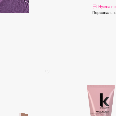
Aveda
Нужна по
Avene
Персональны
Boadicea The Victorious
Bobbi Brown
BOOMSHOP
BORK
Brunello Cucinelli
Bvlgari
by TERRY
BY WISHTREND
Byredo