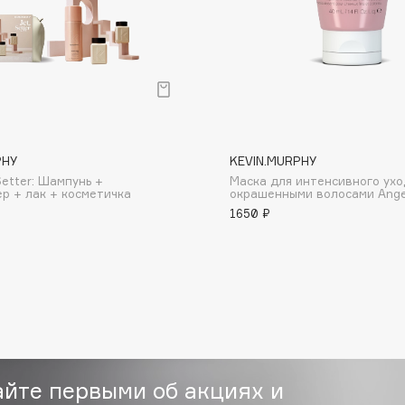
Consly
PHY
KEVIN.MURPHY
Corimo
Setter: Шампунь +
Маска для интенсивного ухо
CosRX
р + лак + косметичка
окрашенными волосами Ange
1650 ₽
Cottolina
Crescina
Cunzite
Curaprox
айте первыми об акциях и