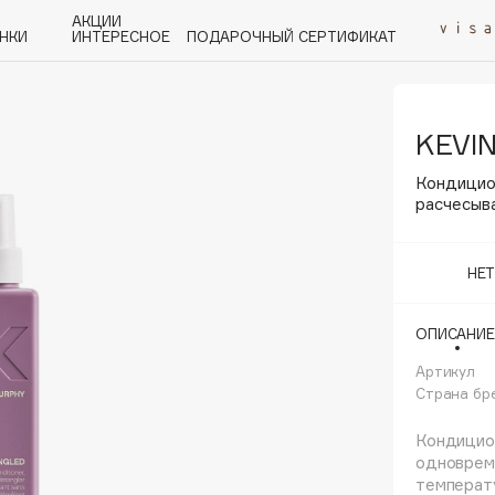
АКЦИИ
НКИ
ИНТЕРЕСНОЕ
ПОДАРОЧНЫЙ СЕРТИФИКАТ
KEVI
P
Q
R
S
T
U
V
W
Y
Z
А - Я
Кондицио
расчесыва
НЕ
Angiopharm
ОПИСАНИЕ
KIKO Milano
Артикул
Estée Lauder
Страна бр
Clarins
Кондицио
одноврем
температ