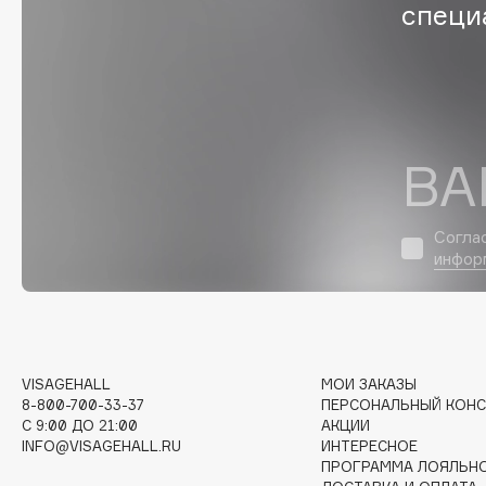
D
специ
d'Alba
Dior
DABO
Divage
DARLING*
Dolce & Gabbana
Darphin
Dolomit
ВА
Davines
Dorco
Deonica
DP Daily Perfection
Согла
Dessange
Dr. Vranjes Firenze
инфор
E
VISAGEHALL
МОИ ЗАКАЗЫ
Eat My
Ella Bartsueva Brushes
8-800-700-33-37
ПЕРСОНАЛЬНЫЙ КОНС
Ecolatier
EMBRACE Haircare
C 9:00 ДО 21:00
АКЦИИ
INFO@VISAGEHALL.RU
ИНТЕРЕСНОЕ
Ecotools
Emmanuelle Jane
ПРОГРАММА ЛОЯЛЬН
EGG
Enough