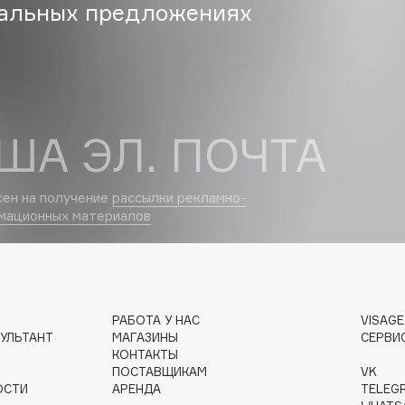
альных предложениях
Dr.Althea
Dr.Ceuracle
Dr.Jart+
DSD de Luxe
ША ЭЛ. ПОЧТА
Dyson
сен на получение
рассылки рекламно-
мационных материалов
РАБОТА У НАС
VISAG
Estée Lauder
УЛЬТАНТ
МАГАЗИНЫ
СЕРВИ
Etat Pur
КОНТАКТЫ
ПОСТАВЩИКАМ
VK
Etude House
ОСТИ
АРЕНДА
TELEG
Etude organix