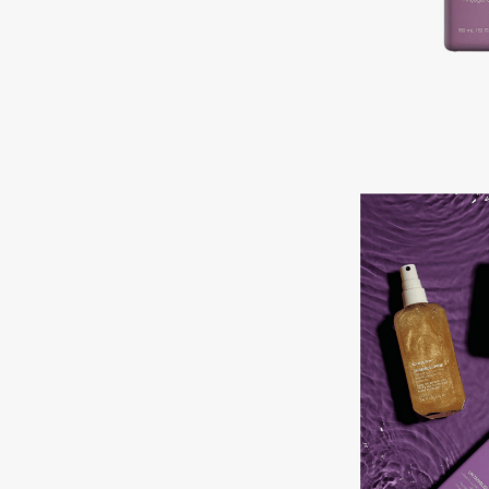
Подарки
0 - 9
Для дома
100BON
22|11
Техника
A
Acqua di Parma
Amina Daudova Brushes
Acque di Italia
Amouage
Adele for you
Amuleto Di Casa
Advante
Angiopharm
ЭКСКЛЮЗИВ
ЭКСКЛЮЗИВ
Aesop
Annbeauty
Age Stop
Anua
ЭКСКЛЮЗИВ
Apadent
AHFA Cosmetics
Apagard
Ajmal