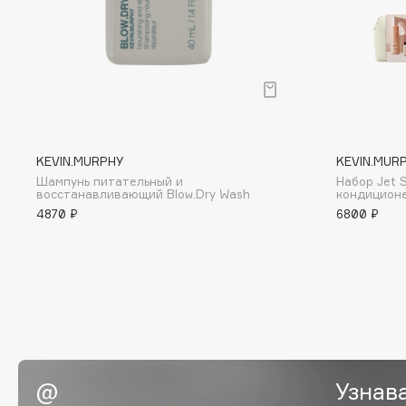
BLOME
C
Cadence
Chupa Chups
KEVIN.MURPHY
KEVIN.MUR
Capelli Dorati
Clarette
Шампунь питательный и
Набор Jet 
Carbon Theory
Clarins
восстанавливающий Blow.Dry Wash
кондиционе
4870 ₽
6800 ₽
Carmex
Clarins Precious
Carolina Herrera
Clinique
Catrice
Clive Christian
Celimax
Club De Nuit
Cettua
Collagenina
Узнав