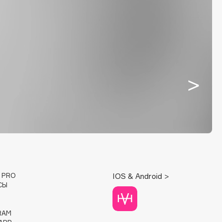
E PRO
IOS & Android >
СЫ
RAM