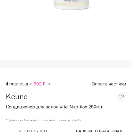
Подарки
Tom Ford
HFC
Для дома
Angiopharm
Техника
KIKO Milano
Estée Lauder
Clarins
0 - 9
100BON
4 платежа ×
692 ₽
>
Оплата частями
22|11
Keune
A
Кондиционер для волос Vital Nutrition 250мл
Acqua di Parma
*Цена на сайте может отличаться от цены в офлайн
Acque di Italia
НЕТ ОТЗЫВОВ
НАЛИЧИЕ В МАГАЗИНАХ