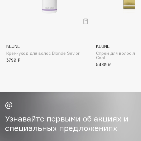
B
Babor
Baffy
Balmain Hair Couture
ЭКСКЛЮЗИВ
Banderas
KEUNE
KEUNE
Крем-уход для волос Blonde Savior
Спрей для волос ла
Basicare
Coat
3790 ₽
Batiste
5480 ₽
Beauty Bomb
Beauty Pati
Beautyblades
НОВИНКА
beautyblender
Bebble
Beverly Hills Polo Club
Узнавайте первыми об акциях и
Biodance
специальных предложениях
Bioderma