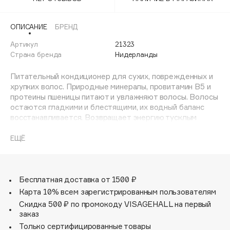
Adele for you
Финал лета
Advante
ЭКСКЛЮЗИВ
ОПИСАНИЕ
БРЕНД
1 АВГ - 31 АВГ
Aesop
Артикул
21323
Age Stop
Страна бренда
Нидерланды
ЭКСКЛЮЗИВ
AHFA Cosmetics
Питательный кондиционер для сухих, поврежденных и
Ajmal
хрупких волос. Природные минералы, провитамин B5 и
протеины пшеницы питают и увлажняют волосы. Волосы
Alix Avien
остаются гладкими и блестящими, их водный баланс
Allies of Skin
восстанавливается. Возвращает энергию тусклым
AMAN
безжизненным волосам. Распутывает, придает блеск и
делает волосы более послушными. Протеины питают,
ЕЩЁ
Amina Daudova Brushes
укрепляют поврежденные волосы. Провитамин В5
Amouage
восстанавливает баланс влажности. Полимеры
облегчают расчесывание.
Amuleto Di Casa
Бесплатная доставка от 1500 ₽
Angiopharm
ЭКСКЛЮЗИВ
Карта 10% всем зарегистрированным пользователям
Annbeauty
Скидка 500 ₽ по промокоду VISAGEHALL на первый
Anua
заказ
Только сертифицированные товары
Apadent