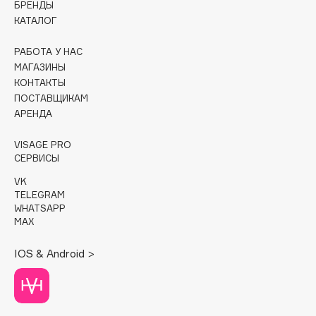
БРЕНДЫ
КАТАЛОГ
Cadence
Capelli Dorati
РАБОТА У НАС
Carbon Theory
МАГАЗИНЫ
КОНТАКТЫ
Carmex
ПОСТАВЩИКАМ
Carolina Herrera
АРЕНДА
Catrice
Celimax
VISAGE PRO
СЕРВИСЫ
Cettua
VK
Chupa Chups
TELEGRAM
Clarette
WHATSAPP
MAX
Clarins
Clarins Precious
НОВИНКА
IOS & Android >
Clinique
Clive Christian
Club De Nuit