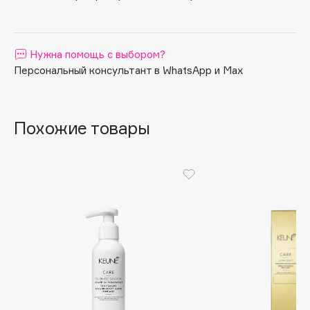
Apagard
Aravia Professional
Нужна помощь с выбором?
Arcadia
Персональный консультант в WhatsApp и Max
Archetype
Architect Demidoff
ARIVE MAKEUP
Похожие товары
Art&Fact
Art-Visage
Artdeco
Astra
Atelier Rebul
Augustinus Bader
Aveda
Avene