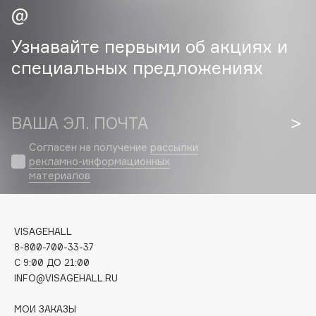
Cadence
Узнавайте первыми об акциях и
Capelli Dorati
специальных предложениях
Carbon Theory
Carmex
Carolina Herrera
ВАША ЭЛ. ПОЧТА
Catrice
Celimax
Согласен на получение
рассылки
рекламно-информационных
Cettua
материалов
Chupa Chups
Clarette
Clarins
VISAGEHALL
Clarins Precious
8-800-700-33-37
C 9:00 ДО 21:00
Clinique
INFO@VISAGEHALL.RU
Clive Christian
Club De Nuit
МОИ ЗАКАЗЫ