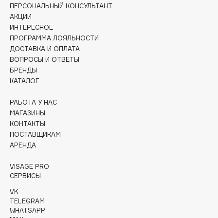
Collagenina
ПЕРСОНАЛЬНЫЙ КОНСУЛЬТАНТ
АКЦИИ
Consly
ИНТЕРЕСНОЕ
Corimo
ПРОГРАММА ЛОЯЛЬНОСТИ
CosRX
ДОСТАВКА И ОПЛАТА
Cottolina
ВОПРОСЫ И ОТВЕТЫ
БРЕНДЫ
Crescina
КАТАЛОГ
Cunzite
Curaprox
РАБОТА У НАС
МАГАЗИНЫ
КОНТАКТЫ
D
ПОСТАВЩИКАМ
АРЕНДА
d'Alba
VISAGE PRO
DABO
СЕРВИСЫ
DARLING*
VK
Darphin
TELEGRAM
WHATSAPP
Davines