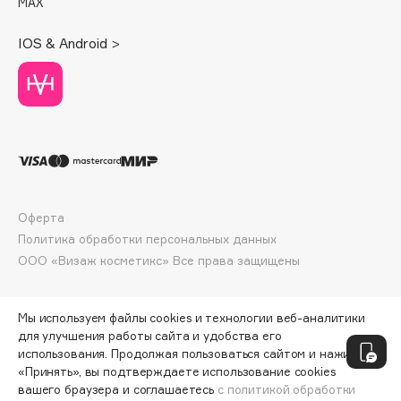
MAX
Deonica
Dessange
IOS & Android >
Dior
Divage
Dolce & Gabbana
Dolomit
Dorco
DP Daily Perfection
Dr. Vranjes Firenze
Оферта
Dr.Althea
Политика обработки персональных данных
ООО «Визаж косметикс» Все права защищены
Dr.Ceuracle
Dr.Jart+
DSD de Luxe
Мы используем файлы cookies и технологии веб-аналитики
для улучшения работы сайта и удобства его
Dyson
использования. Продолжая пользоваться сайтом и нажимая
«Принять», вы подтверждаете использование cookies
вашего браузера и соглашаетесь
с политикой обработки