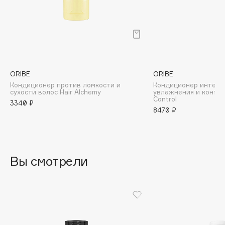
B
Babor
Baffy
Balmain Hair Couture
ЭКСКЛЮЗИВ
Banderas
ORIBE
ORIBE
Кондиционер против ломкости и
Кондиционер интенс
Basicare
сухости волос Hair Alchemy
увлажнения и контро
Control
Batiste
3340 ₽
8470 ₽
Beauty Bomb
Beauty Pati
Beautyblades
НОВИНКА
beautyblender
Вы смотрели
Bebble
Beverly Hills Polo Club
Biodance
Bioderma