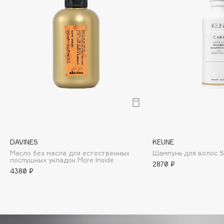
Biomed
Biorepair
Blanx
Blistex
BLOME
Boadicea The Victorious
Bobbi Brown
BOOMSHOP
BORK
Brunello Cucinelli
DAVINES
KEUNE
Bvlgari
Масло без масла для естественных
Шампунь для волос Sa
by TERRY
послушных укладок More Inside
2870 ₽
BY WISHTREND
4380 ₽
Byredo
C