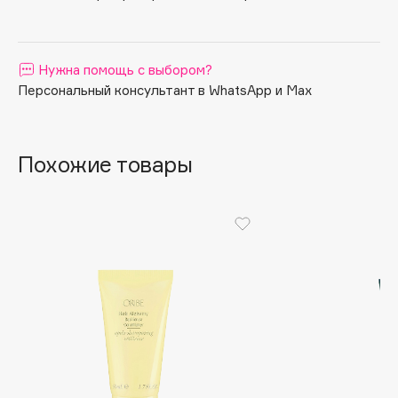
Apagard
Aravia Professional
Нужна помощь с выбором?
Arcadia
Персональный консультант в WhatsApp и Max
Archetype
Architect Demidoff
ARIVE MAKEUP
Похожие товары
Art&Fact
Art-Visage
Artdeco
Astra
Atelier Rebul
Augustinus Bader
Aveda
Avene