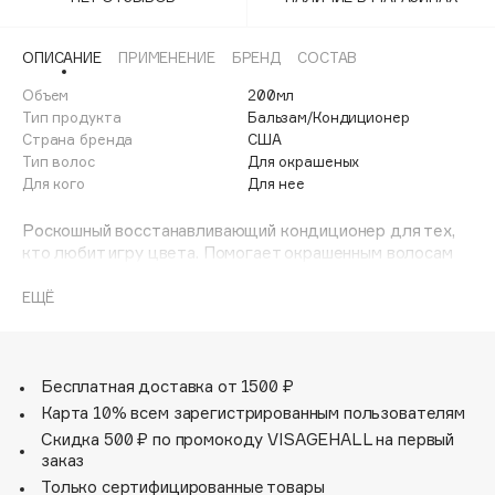
Adele for you
Финал лета
Advante
ЭКСКЛЮЗИВ
ОПИСАНИЕ
ПРИМЕНЕНИЕ
БРЕНД
СОСТАВ
1 АВГ - 31 АВГ
Aesop
Объем
200мл
Age Stop
Тип продукта
Бальзам/Кондиционер
ЭКСКЛЮЗИВ
Страна бренда
США
AHFA Cosmetics
Тип волос
Для окрашеных
Ajmal
Для кого
Для нее
Alix Avien
Роскошный восстанавливающий кондиционер для тех,
Allies of Skin
кто любит игру цвета. Помогает окрашенным волосам
AMAN
сохранить максимально яркий и насыщенный цвет,
обеспечивая интенсивное увлажнение, укрепление, а
ЕЩЁ
Amina Daudova Brushes
также гладкость и мягкость при расчесывании.
Amouage
Amuleto Di Casa
Бесплатная доставка от 1500 ₽
Angiopharm
ЭКСКЛЮЗИВ
Карта 10% всем зарегистрированным пользователям
Annbeauty
Скидка 500 ₽ по промокоду VISAGEHALL на первый
Anua
заказ
Только сертифицированные товары
Apadent