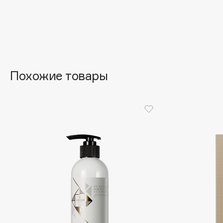
Aravia Professional
Alix Avien
Arcadia
Allies of Skin
Archetype
AMAN
Похожие товары
B
Babor
beautyblender
Baffy
Bebble
Balmain Hair Couture
Beverly Hills Polo Club
ЭКСКЛЮЗИВ
Biodance
Banderas
Bioderma
Basicare
Biomed
Batiste
Biorepair
Beauty Bomb
Blanx
Beauty Pati
Blistex
Beautyblades
НОВИНКА