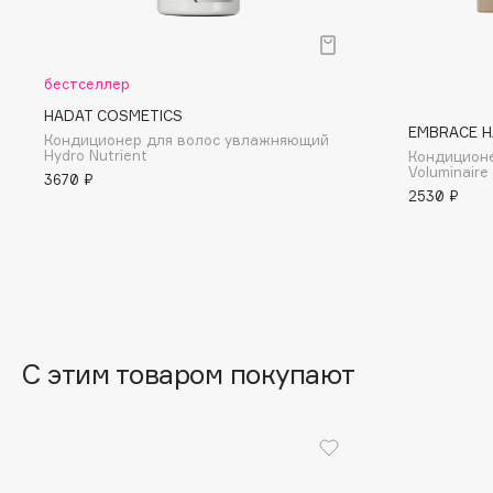
BLOME
бестселлер
C
HADAT COSMETICS
EMBRACE H
Кондиционер для волос увлажняющий
Hydro Nutrient
Кондиционе
Cadence
Chupa Chups
Voluminaire
3670 ₽
2530 ₽
Capelli Dorati
Clarette
Carbon Theory
Clarins
Carmex
Clarins Precious
НОВИНКА
Carolina Herrera
Clinique
Catrice
Clive Christian
Celimax
Club De Nuit
С этим товаром покупают
Cettua
Collagenina