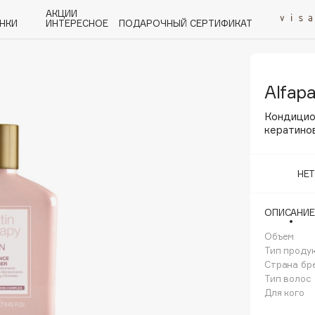
АКЦИИ
НКИ
ИНТЕРЕСНОЕ
ПОДАРОЧНЫЙ СЕРТИФИКАТ
Alfapa
P
Q
R
S
T
U
V
W
Y
Z
А - Я
Кондицио
кератинов
НЕ
Angiopharm
ОПИСАНИЕ
KIKO Milano
Объем
Estée Lauder
Тип проду
Clarins
Страна бр
Тип волос
Для кого