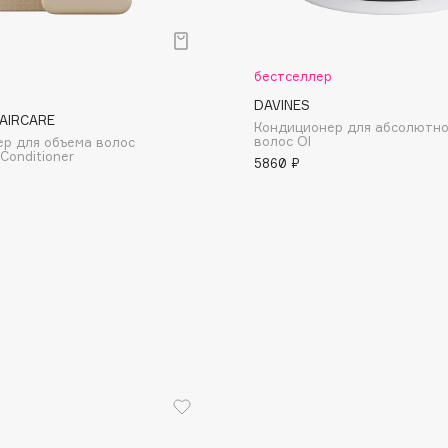
бестселлер
DAVINES
AIRCARE
Кондиционер для абсолютно
волос OI
р для объема волос
Consly
 Conditioner
5860 ₽
Corimo
CosRX
Cottolina
Crescina
Cunzite
Curaprox