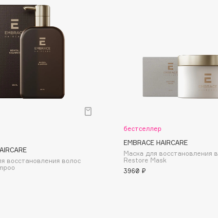
Dr.Althea
Dr.Ceuracle
Dr.Jart+
DSD de Luxe
Dyson
бестселлер
EMBRACE HAIRCARE
AIRCARE
Маска для восстановления 
Restore Mask
я восстановления волос
ampoo
3960 ₽
Estrâde
Estée Lauder
Etat Pur
Etude House