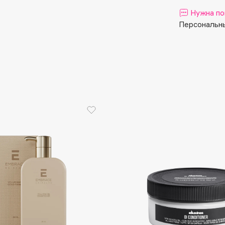
Aveda
Нужна по
Avene
Персональны
Boadicea The Victorious
Bobbi Brown
BOOMSHOP
BORK
Brunello Cucinelli
Bvlgari
by TERRY
BY WISHTREND
Byredo