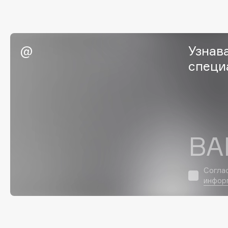
Eigshow
EpilProfi
Elemis
Erborian
Elian Russia
Essence
Узнав
Elie Saab
Essential Parfums Paris
специ
F
ВА
FANE
Flipper
Farmstay
FLOEMA
Felce Azzurra
Floraïku
Согла
Fillerina
Forlle'd
инфор
ЭКСКЛЮЗИВ
Fiona Franchimon