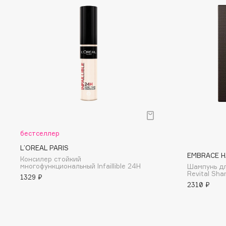
D
d'Alba
Dior
DABO
Divage
DARLING*
Dolce & Gabbana
Darphin
Dolomit
Davines
Dorco
Deonica
DP Daily Perfection
Dessange
Dr. Vranjes Firenze
бестселлер
L’OREAL PARIS
EMBRACE H
E
Консилер стойкий
многофункциональный Infaillible 24H
Шампунь дл
Revital Sh
1329 ₽
Eat My
Ella Bartsueva Brushes
2310 ₽
Ecolatier
EMBRACE Haircare
Ecotools
Emmanuelle Jane
EGIA
Enough