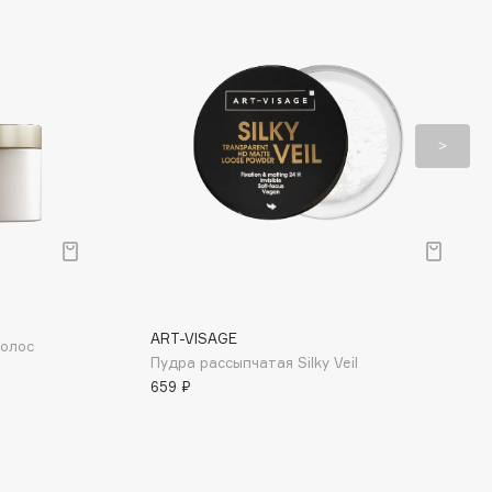
ART-VISAGE
волос
Пудра рассыпчатая Silky Veil
659 ₽