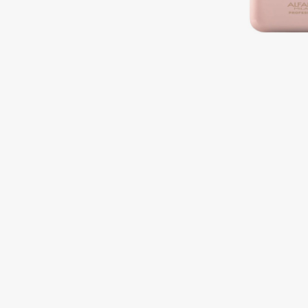
Подарки
0 - 9
Для дома
100BON
22|11
Техника
A
Acqua di Parma
Amina Daudova Brushes
Acque di Italia
Amouage
Adele for you
Amuleto Di Casa
Advante
Angiopharm
ЭКСКЛЮЗИВ
ЭКСКЛЮЗИВ
Aesop
Annbeauty
Age Stop
Anua
ЭКСКЛЮЗИВ
Apadent
AHFA Cosmetics
Apagard
Ajmal