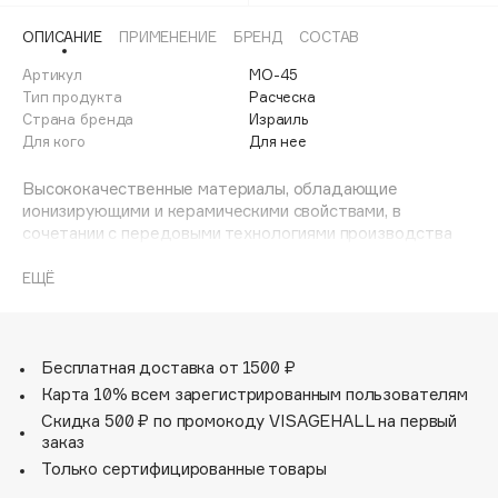
Adele for you
Финал лета
ОПИСАНИЕ
ПРИМЕНЕНИЕ
БРЕНД
СОСТАВ
Advante
ЭКСКЛЮЗИВ
1 АВГ - 31 АВГ
Артикул
MO-45
Aesop
Тип продукта
Расческа
Age Stop
Страна бренда
ЭКСКЛЮЗИВ
Израиль
Для кого
Для нее
AHFA Cosmetics
Ajmal
Высококачественные материалы, обладающие
Alix Avien
ионизирующими и керамическими свойствами, в
сочетании с передовыми технологиями производства
Allies of Skin
брашинга Ceramic +ION CI обеспечивают удобство и
AMAN
комфорт в их применении для стилиста и клиента.
ЕЩЁ
Волокна расчески содержат ионы, которые
Amina Daudova Brushes
отталкивают воду и заставляют влагу быстрее
Amouage
испаряться, а также керамические вкрапления, которые
Amuleto Di Casa
сохраняют тепло эффективнее любых других
Бесплатная доставка от 1500 ₽
материалов. Сочетание этих факторов позволяет
Карта 10% всем зарегистрированным пользователям
Angiopharm
ЭКСКЛЮЗИВ
повысить качество и сократить время сушки волос.
Скидка 500 ₽ по промокоду VISAGEHALL на первый
Annbeauty
заказ
- Ионные и керамические вкрапления сокращают время
Anua
Только сертифицированные товары
сушки волос.
Apadent