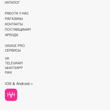
КАТАЛОГ
Cadence
РАБОТА У НАС
Capelli Dorati
МАГАЗИНЫ
Carbon Theory
КОНТАКТЫ
ПОСТАВЩИКАМ
Carmex
АРЕНДА
Carolina Herrera
Catrice
VISAGE PRO
Celimax
СЕРВИСЫ
Cettua
VK
TELEGRAM
Chupa Chups
WHATSAPP
Clarette
MAX
Clarins
IOS & Android >
Clarins Precious
Clinique
Clive Christian
Club De Nuit