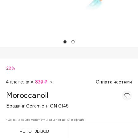
Подарки
Tom Ford
HFC
Для дома
Angiopharm
Техника
KIKO Milano
Estée Lauder
Clarins
0 - 9
20%
100BON
4 платежа ×
830 ₽
>
Оплата частями
22|11
Moroccanoil
Брашинг Ceramic +ION CI45
A
*Цена на сайте может отличаться от цены в офлайн
Acqua di Parma
НЕТ ОТЗЫВОВ
Acque di Italia