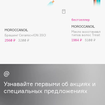
B
Babor
Baffy
бестселлер
Balmain Hair Couture
MOROCCANOIL
ЭКСКЛЮЗИВ
MOROCCANOIL
Масло восстанавлив
Banderas
типов волос Treatme
Брашинг Ceramic+ION 35CI
Basicare
1984 ₽
5100 ₽
2560 ₽
3200 ₽
Batiste
Beauty Bomb
Beauty Pati
Beautyblades
НОВИНКА
beautyblender
Bebble
Узнавайте первыми об акциях и
Beverly Hills Polo Club
специальных предложениях
Biodance
Bioderma