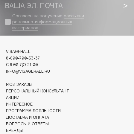
Biomed
ВАША ЭЛ. ПОЧТА
Biorepair
Согласен на получение
рассылки
Blanx
рекламно-информационных
Blistex
материалов
BLOME
Boadicea The Victorious
VISAGEHALL
Bobbi Brown
8-800-700-33-37
BOOMSHOP
C 9:00 ДО 21:00
BORK
INFO@VISAGEHALL.RU
Brunello Cucinelli
МОИ ЗАКАЗЫ
Bvlgari
ПЕРСОНАЛЬНЫЙ КОНСУЛЬТАНТ
by TERRY
АКЦИИ
BY WISHTREND
ИНТЕРЕСНОЕ
Byredo
ПРОГРАММА ЛОЯЛЬНОСТИ
ДОСТАВКА И ОПЛАТА
ВОПРОСЫ И ОТВЕТЫ
C
БРЕНДЫ