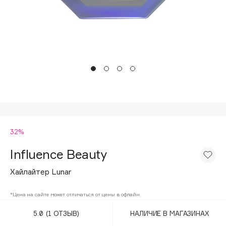
Подарки
Tom Ford
HFC
Для дома
Angiopharm
Техника
KIKO Milano
Estée Lauder
Clarins
0 - 9
32%
100BON
22|11
Influence Beauty
Хайлайтер Lunar
A
*Цена на сайте может отличаться от цены в офлайн
Acqua di Parma
5.0
(1 ОТЗЫВ)
НАЛИЧИЕ В МАГАЗИНАХ
Acque di Italia