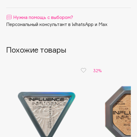
Apagard
Aravia Professional
Нужна помощь с выбором?
Персональный консультант в WhatsApp и Max
Arcadia
Archetype
Architect Demidoff
Похожие товары
ARIVE MAKEUP
Art&Fact
Art-Visage
32%
Artdeco
Astra
Atelier Rebul
Augustinus Bader
Aveda
Avene