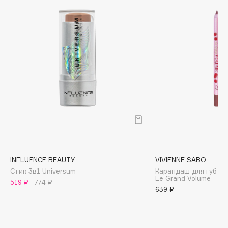
Cadence
Capelli Dorati
Carbon Theory
Carmex
Carolina Herrera
Catrice
Celimax
Cettua
Chupa Chups
Clarette
INFLUENCE BEAUTY
VIVIENNE SABO
Clarins
Стик 3в1 Universum
Карандаш для губ ус
Clarins Precious
Le Grand Volume
519 ₽
774 ₽
639 ₽
Clinique
Clive Christian
Club De Nuit