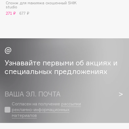
Спонж для макияжа скошенный SHIK
Deonica
studio
Dessange
271 ₽
677 ₽
Dior
Divage
Dolce & Gabbana
Dolomit
Dorco
DP Daily Perfection
Узнавайте первыми об акциях и
Dr. Vranjes Firenze
специальных предложениях
Dr.Althea
Dr.Ceuracle
ВАША ЭЛ. ПОЧТА
Dr.Jart+
DSD de Luxe
Согласен на получение
рассылки
Dyson
рекламно-информационных
материалов