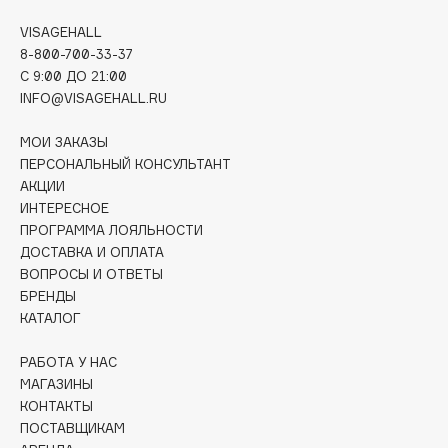
E
VISAGEHALL
Eat My
8-800-700-33-37
Ecolatier
C 9:00 ДО 21:00
INFO@VISAGEHALL.RU
Ecotools
EGG
МОИ ЗАКАЗЫ
EGIA
ПЕРСОНАЛЬНЫЙ КОНСУЛЬТАНТ
Eigshow
АКЦИИ
ИНТЕРЕСНОЕ
Elemis
ПРОГРАММА ЛОЯЛЬНОСТИ
Elian Russia
ДОСТАВКА И ОПЛАТА
Elie Saab
ВОПРОСЫ И ОТВЕТЫ
БРЕНДЫ
Ella Bartsueva Brushes
КАТАЛОГ
EMBRACE Haircare
Emmanuelle Jane
РАБОТА У НАС
Enough
МАГАЗИНЫ
КОНТАКТЫ
EpilProfi
ПОСТАВЩИКАМ
Erborian