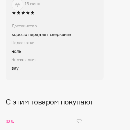
Biomed
15 июня
Biorepair
Blanx
Blistex
Достоинства
BLOME
хорошо передаёт сверкание
Boadicea The Victorious
Недостатки
Bobbi Brown
ноль
BOOMSHOP
Впечатления
BORK
вау
Brunello Cucinelli
Bvlgari
by TERRY
BY WISHTREND
С этим товаром покупают
Byredo
33%
C