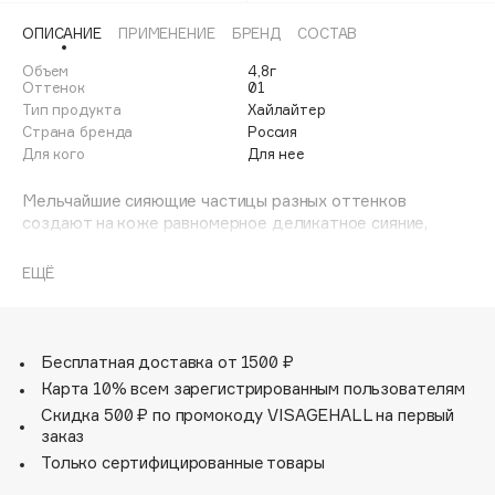
Adele for you
ОПИСАНИЕ
ПРИМЕНЕНИЕ
БРЕНД
СОСТАВ
Финал лета
Advante
ЭКСКЛЮЗИВ
Объем
4,8г
1 АВГ - 31 АВГ
Aesop
Оттенок
01
Тип продукта
Хайлайтер
Age Stop
ЭКСКЛЮЗИВ
Страна бренда
Россия
AHFA Cosmetics
Для кого
Для нее
Ajmal
Мельчайшие сияющие частицы разных оттенков
Alix Avien
создают на коже равномерное деликатное сияние,
Allies of Skin
завораживающие переливы которого притягивают и
манят. Благодаря технологии NOVAMIX сияющие
AMAN
ЕЩЁ
частицы и пигменты перемешиваются отдельными
Amina Daudova Brushes
слоями, что позволяет создать неповторимое сияние на
Amouage
вашей коже. Цвет и рельеф этого хайлайтера визуально
повторяют поверхность небесных тел.
Бесплатная доставка от 1500 ₽
Amuleto Di Casa
Карта 10% всем зарегистрированным пользователям
Angiopharm
ЭКСКЛЮЗИВ
Скидка 500 ₽ по промокоду VISAGEHALL на первый
Annbeauty
заказ
Anua
Только сертифицированные товары
Apadent