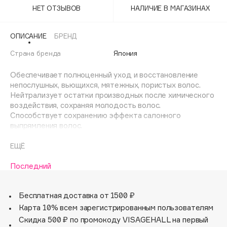
Adele for you
НЕТ ОТЗЫВОВ
НАЛИЧИЕ В МАГАЗИНАХ
Финал лета
Advante
ЭКСКЛЮЗИВ
1 АВГ - 31 АВГ
ОПИСАНИЕ
БРЕНД
Aesop
Age Stop
Страна бренда
Япония
ЭКСКЛЮЗИВ
AHFA Cosmetics
Обеспечивает полноценный уход и восстановление
Ajmal
непослушных, вьющихся, мятежных, пористых волос.
Нейтрализует остатки производных после химического
Alix Avien
воздействия, сохраняя молодость волос.
Allies of Skin
Способствует сохранению эффекта салонного
AMAN
выпрямления волос.
Придает волосам сияющий блеск, гибкость,
Amina Daudova Brushes
податливость укладке, выпрямлению.
ЕЩЁ
Amouage
Защищает от УФ лучей, термовоздействия.
Последний
Amuleto Di Casa
Содержит: СМС-комплекс, глицерин, аргинин, масло
Angiopharm
ЭКСКЛЮЗИВ
жожоба, ланолиновая кислота, экстракт семян
Бесплатная доставка от 1500 ₽
подсолнечника, молочную кислоту.
Annbeauty
Карта 10% всем зарегистрированным пользователям
Anua
Способ применения: на влажные, вымытые шампунем IAU
Скидка 500 ₽ по промокоду VISAGEHALL на первый
Apadent
волосы, нанести аромамаску по всей длине,