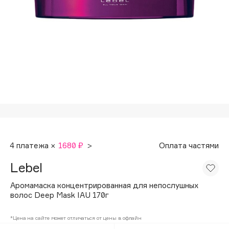
Подарки
Tom Ford
HFC
Для дома
Angiopharm
Техника
KIKO Milano
Estée Lauder
Clarins
0 - 9
100BON
4 платежа ×
1680 ₽
>
Оплата частями
22|11
Lebel
A
Аромамаска концентрированная для непослушных
волос Deep Mask IAU 170г
Acqua di Parma
*Цена на сайте может отличаться от цены в офлайн
Acque di Italia