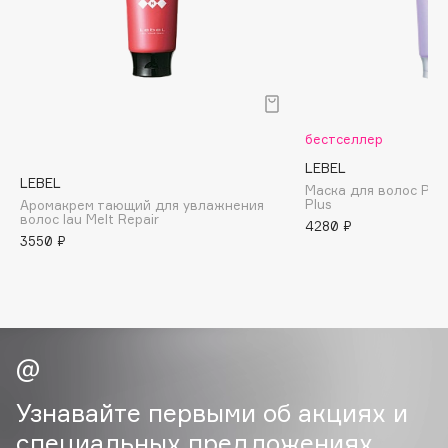
B
Babor
Baffy
Balmain Hair Couture
ЭКСКЛЮЗИВ
бестселлер
Banderas
LEBEL
Basicare
LEBEL
Маска для волос Proe
Batiste
Plus
Аромакрем тающий для увлажнения
волос Iau Melt Repair
Beauty Bomb
4280 ₽
3550 ₽
Beauty Pati
Beautyblades
НОВИНКА
beautyblender
Bebble
Beverly Hills Polo Club
Biodance
Узнавайте первыми об акциях и
Bioderma
специальных предложениях