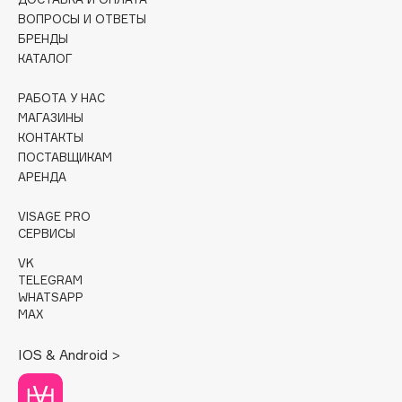
ВОПРОСЫ И ОТВЕТЫ
Cadence
БРЕНДЫ
Capelli Dorati
КАТАЛОГ
Carbon Theory
РАБОТА У НАС
Carmex
МАГАЗИНЫ
Carolina Herrera
КОНТАКТЫ
ПОСТАВЩИКАМ
Catrice
АРЕНДА
Celimax
Cettua
VISAGE PRO
СЕРВИСЫ
Chupa Chups
Clarette
VK
TELEGRAM
Clarins
WHATSAPP
Clarins Precious
MAX
НОВИНКА
Clinique
IOS & Android >
Clive Christian
Club De Nuit