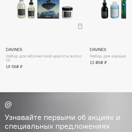
B
Babor
Baffy
Balmain Hair Couture
ЭКСКЛЮЗИВ
Banderas
DAVINES
DAVINES
Basicare
Набор для абсолютной красоты волос
Набор для окрашенны
Batiste
OI
13 060 ₽
Beauty Bomb
19 560 ₽
Beauty Pati
Beautyblades
НОВИНКА
beautyblender
Bebble
Beverly Hills Polo Club
Узнавайте первыми об акциях и
Biodance
специальных предложениях
Bioderma