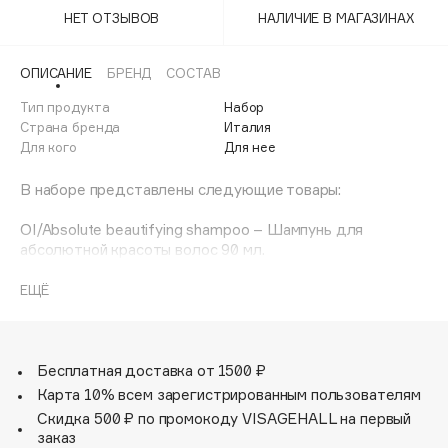
Adele for you
НЕТ ОТЗЫВОВ
НАЛИЧИЕ В МАГАЗИНАХ
Финал лета
Advante
ЭКСКЛЮЗИВ
1 АВГ - 31 АВГ
Aesop
ОПИСАНИЕ
БРЕНД
СОСТАВ
Age Stop
Тип продукта
ЭКСКЛЮЗИВ
Набор
Страна бренда
Италия
AHFA Cosmetics
Для кого
Для нее
Ajmal
Alix Avien
В наборе представлены следующие товары:
Allies of Skin
OI/Absolute beautifying shampoo – Шампунь для
AMAN
абсолютной красоты волос 90 мл.
OI/Absolute beautifying conditioner – Кондиционер для
Amina Daudova Brushes
абсолютной красоты волос 75 мл.
ЕЩЁ
Amouage
OI/All in one milk – многофункциональное молочко 50 мл.
Amuleto Di Casa
OI Hand balm 75 мл – Бальзам для рук 75 мл.
Sea Salt Spray – Спрей с морской солью More Inside для
Angiopharm
ЭКСКЛЮЗИВ
объемных свободных укладок.
Бесплатная доставка от 1500 ₽
Annbeauty
MOMO/shampoo 75 ml – Шампунь для глубокого
Карта 10% всем зарегистрированным пользователям
увлажнения волос 75 мл.
Anua
Скидка 500 ₽ по промокоду VISAGEHALL на первый
MOMO/conditioner 75 ml – Увлажняющий кондиционер,
заказ
Apadent