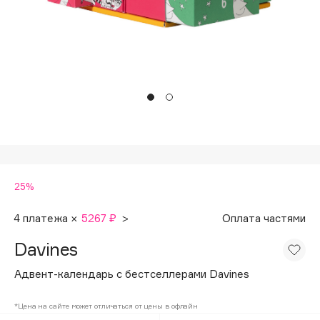
Подарки
Tom Ford
HFC
Для дома
Angiopharm
Техника
KIKO Milano
Estée Lauder
Clarins
0 - 9
25%
100BON
22|11
4 платежа ×
5267 ₽
>
Оплата частями
Davines
A
Адвент-календарь c бестселлерами Davines
Acqua di Parma
*Цена на сайте может отличаться от цены в офлайн
Acque di Italia