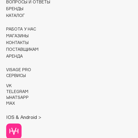
ВОПРОСЫ И ОТВЕТЫ
БРЕНДЫ
Cadence
КАТАЛОГ
Capelli Dorati
Carbon Theory
РАБОТА У НАС
МАГАЗИНЫ
Carmex
КОНТАКТЫ
Carolina Herrera
ПОСТАВЩИКАМ
Catrice
АРЕНДА
Celimax
VISAGE PRO
Cettua
СЕРВИСЫ
Chupa Chups
VK
Clarette
TELEGRAM
WHATSAPP
Clarins
MAX
Clarins Precious
Clinique
IOS & Android >
Clive Christian
Club De Nuit