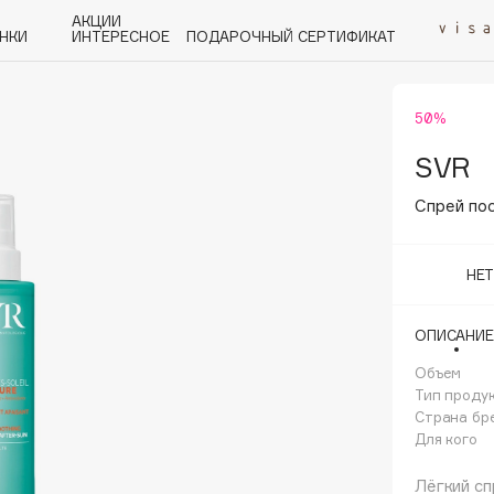
АКЦИИ
НКИ
ИНТЕРЕСНОЕ
ПОДАРОЧНЫЙ СЕРТИФИКАТ
50%
P
Q
R
S
T
U
V
W
Y
Z
А - Я
SVR
Спрей пос
НЕ
Angiopharm
ОПИСАНИЕ
KIKO Milano
Объем
Estée Lauder
Тип проду
Clarins
Страна бр
Для кого
Лёгкий сп