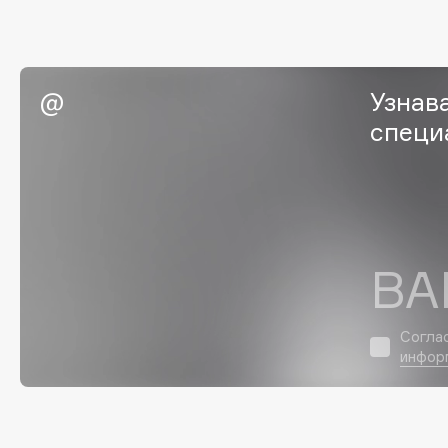
Eigshow
EpilProfi
Elemis
Erborian
Elian Russia
Essence
Узнав
Elie Saab
Essential Parfums Paris
специ
F
FANE
Flipper
ВА
Farmstay
FLOEMA
Felce Azzurra
Floraïku
Согла
Fillerina
Forlle'd
инфор
ЭКСКЛЮЗИВ
Fiona Franchimon