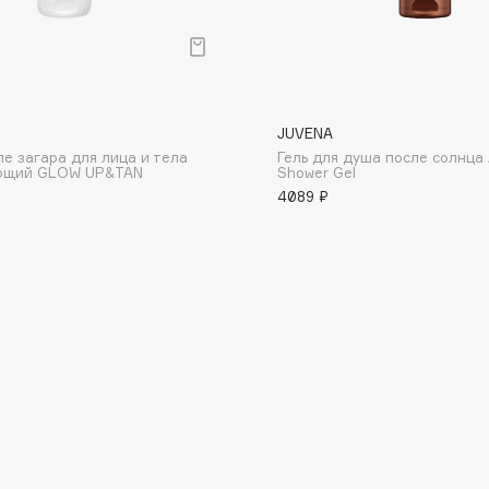
JUVENA
ле загара для лица и тела
Гель для душа после солнца 
Consly
ющий GLOW UP&TAN
Shower Gel
4089 ₽
Corimo
CosRX
Cottolina
Crescina
Cunzite
Curaprox