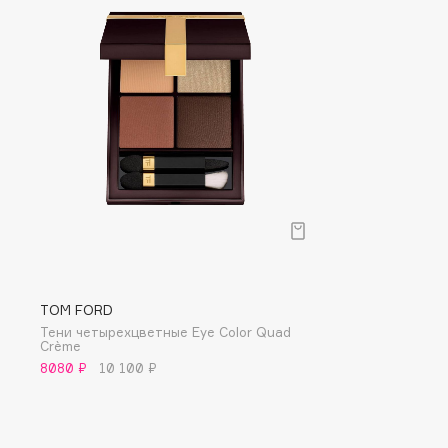
D
d'Alba
Dior
DABO
Divage
DARLING*
Dolce & Gabbana
Darphin
Dolomit
Davines
Dorco
Deonica
DP Daily Perfection
Dessange
Dr. Vranjes Firenze
TOM FORD
E
Тени четырехцветные Eye Color Quad
Crème
Eat My
Ella Bartsueva Brushes
8080 ₽
10 100 ₽
Ecolatier
EMBRACE Haircare
Ecotools
Emmanuelle Jane
EGIA
Enough