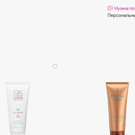
Aveda
Нужна по
Avene
Персональны
Boadicea The Victorious
Bobbi Brown
BOOMSHOP
BORK
Brunello Cucinelli
Bvlgari
by TERRY
BY WISHTREND
Byredo