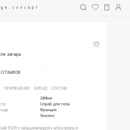
ле загара
Т ОТЗЫВОВ
ПРИМЕНЕНИЕ
БРЕНД
СОСТАВ
200мл
кта
Спрей для тела
енда
Франция
Унисекс
рей SVR с ниацинамидом, алоэ вера и