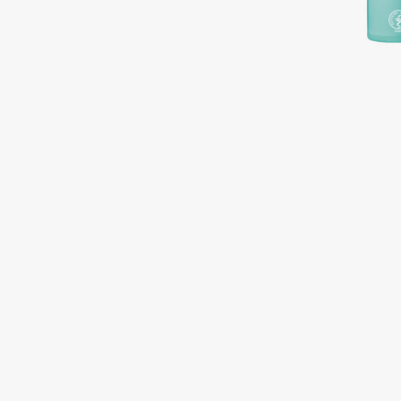
Подарки
0 - 9
Для дома
100BON
22|11
Техника
A
Acqua di Parma
Amina Daudova Brushes
Acque di Italia
Amouage
Adele for you
Amuleto Di Casa
Advante
Angiopharm
ЭКСКЛЮЗИВ
ЭКСКЛЮЗИВ
Aesop
Annbeauty
Age Stop
Anua
ЭКСКЛЮЗИВ
Apadent
AHFA Cosmetics
Apagard
Ajmal