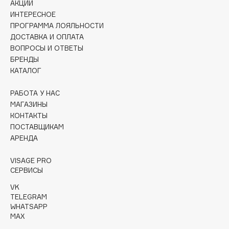
АКЦИИ
Collagenina
ИНТЕРЕСНОЕ
Consly
ПРОГРАММА ЛОЯЛЬНОСТИ
Corimo
ДОСТАВКА И ОПЛАТА
CosRX
ВОПРОСЫ И ОТВЕТЫ
БРЕНДЫ
Cottolina
КАТАЛОГ
Crescina
Cunzite
РАБОТА У НАС
МАГАЗИНЫ
Curaprox
КОНТАКТЫ
ПОСТАВЩИКАМ
АРЕНДА
D
VISAGE PRO
d'Alba
СЕРВИСЫ
DABO
VK
DARLING*
TELEGRAM
WHATSAPP
Darphin
MAX
Davines