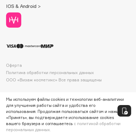
Deonica
IOS & Android >
Dessange
Dior
Divage
Dolce & Gabbana
Dolomit
Dorco
DP Daily Perfection
Оферта
Dr. Vranjes Firenze
Политика обработки персональных данных
ООО «Визаж косметикс» Все права защищены
Dr.Althea
Dr.Ceuracle
Dr.Jart+
Мы используем файлы cookies и технологии веб-аналитики
для улучшения работы сайта и удобства его
DSD de Luxe
использования. Продолжая пользоваться сайтом и нажимая
Dyson
«Принять», вы подтверждаете использование cookies
вашего браузера и соглашаетесь
с политикой обработки
персональных данных.
ДОБАВИТЬ В КОРЗИНУ
1890 ₽