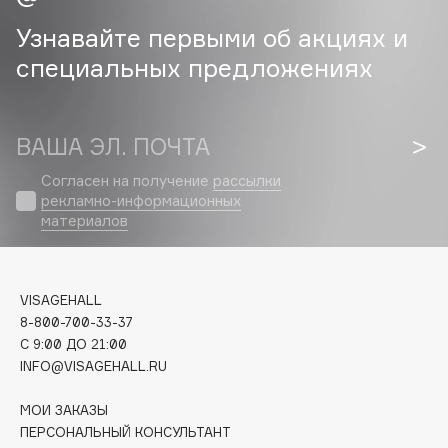
Узнавайте первыми об акциях и
Cadence
специальных предложениях
Capelli Dorati
Carbon Theory
Carmex
ВАША ЭЛ. ПОЧТА
Carolina Herrera
Catrice
Согласен на получение
рассылки
рекламно-информационных
Celimax
материалов
Cettua
Chupa Chups
Clarette
VISAGEHALL
Clarins
8-800-700-33-37
C 9:00 ДО 21:00
Clarins Precious
INFO@VISAGEHALL.RU
Clinique
Clive Christian
МОИ ЗАКАЗЫ
Club De Nuit
ПЕРСОНАЛЬНЫЙ КОНСУЛЬТАНТ