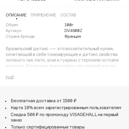
Adele for you
Финал лета
Advante
ЭКСКЛЮЗИВ
ОПИСАНИЕ
ПРИМЕНЕНИЕ
СОСТАВ
1 АВГ - 31 АВГ
Aesop
Объем
100г
Age Stop
Артикул
DV4600Z
ЭКСКЛЮЗИВ
Страна бренда
Франция
AHFA Cosmetics
Ajmal
Бразильский детокс — это восхитительный купаж,
сочетающий в себе тонизирующие и детокс свойства
Alix Avien
зеленого чая, мате, асаи и гуараны с терпкими нотками
Allies of Skin
ацеролы. Его можно приготовить как горячий или как
AMAN
холодный напиток.
ЕЩЁ
Amina Daudova Brushes
Бразилия — это страна радости жизни и движения,
Amouage
страна, наполненная энергией и яркими красками. Чтобы
бороться с усталостью и бодрствовать бразильцы
Amuleto Di Casa
нашли соответствующие ингредиенты в окружающей
Бесплатная доставка от 1500 ₽
Angiopharm
ЭКСКЛЮЗИВ
их флоре. Вот почему бразильский детокс воплощает в
Карта 10% всем зарегистрированным пользователям
Annbeauty
себе энергичный подход к детоксикации.
Скидка 500 ₽ по промокоду VISAGEHALL на первый
Anua
заказ
Идеальный купаж для «буста», ускорения, и
Только сертифицированные товары
Apadent