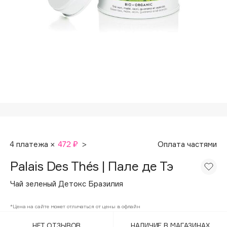
Подарки
Tom Ford
HFC
Для дома
Angiopharm
Техника
KIKO Milano
Estée Lauder
Clarins
0 - 9
100BON
4 платежа ×
472 ₽
>
Оплата частями
22|11
Palais Des Thés | Пале де Тэ
A
Чай зеленый Детокс Бразилия
Acqua di Parma
*Цена на сайте может отличаться от цены в офлайн
Acque di Italia
НЕТ ОТЗЫВОВ
НАЛИЧИЕ В МАГАЗИНАХ