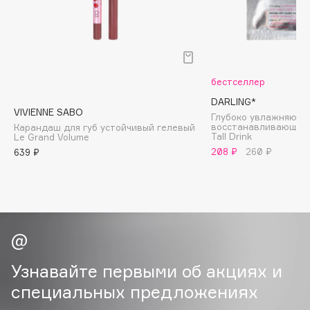
Cadence
Capelli Dorati
Carbon Theory
бестселлер
Carmex
DARLING*
Carolina Herrera
VIVIENNE SABO
Глубоко увлажняюща
Catrice
восстанавливающая 
Карандаш для губ устойчивый гелевый
Tall Drink
Le Grand Volume
Celimax
208 ₽
260 ₽
639 ₽
Cettua
Chupa Chups
Clarette
Clarins
Clarins Precious
Clinique
Узнавайте первыми об акциях и
Clive Christian
специальных предложениях
Club De Nuit