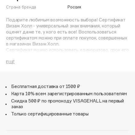
Adele for you
Страна бренда
Россия
Финал лета
Advante
ЭКСКЛЮЗИВ
Подарите любимым возможность выбора! Сертификат
1 АВГ - 31 АВГ
Aesop
Визаж Холл - универсальный знак внимания, который
Age Stop
оценят даже те, у кого есть все! Воспользоваться
ЭКСКЛЮЗИВ
сертификатом можно при оплате покупок, совершенных
AHFA Cosmetics
в магазинах Визаж Холл.
Ajmal
Сертификат можно использовать единоразово, срок его
действия - 3 года.
Alix Avien
Воспользоваться сертификатом можно в офлайн
ЕЩЁ
Allies of Skin
магазинах* и в онлайн-магазине visagehall.ru**.
AMAN
*VISAGEHALL ЦУМ, Коркмасова, 14;
Amina Daudova Brushes
VISAGEHALL Ярагского, 92;
Бесплатная доставка от 1500 ₽
Amouage
VISAGEHALL Ярагского, 30;
Карта 10% всем зарегистрированным пользователям
VISAGEHALL Дербент, Агасиева, 12д;
Amuleto Di Casa
Скидка 500 ₽ по промокоду VISAGEHALL на первый
VISAGEHALL Каспийск, Орджоникидзе, 10а;
заказ
Angiopharm
ЭКСКЛЮЗИВ
visage.concept Kora Коркмасова, 12;
Только сертифицированные товары
visage.concept Kozi Москва, Большой Козихинский, 14с2;
Annbeauty
visage.concept Lucky Москва, Костикова, 4к4;
Anua
visage.concept Picco Москва, Большая Никитская, 9.
Apadent