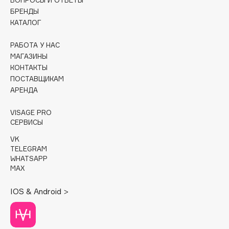
Deonica
БРЕНДЫ
Dessange
КАТАЛОГ
Dior
РАБОТА У НАС
Divage
МАГАЗИНЫ
Dolce & Gabbana
КОНТАКТЫ
Dolomit
ПОСТАВЩИКАМ
АРЕНДА
Dorco
DP Daily Perfection
VISAGE PRO
Dr. Vranjes Firenze
СЕРВИСЫ
Dr.Althea
VK
TELEGRAM
Dr.Ceuracle
WHATSAPP
Dr.Jart+
MAX
DSD de Luxe
IOS & Android >
Dyson