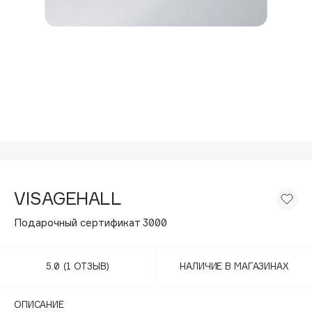
Подарки
Tom Ford
HFC
Для дома
Angiopharm
Техника
KIKO Milano
Estée Lauder
Clarins
0 - 9
100BON
VISAGEHALL
22|11
Подарочный сертификат 3000
A
5.0
(1 ОТЗЫВ)
НАЛИЧИЕ В МАГАЗИНАХ
Acqua di Parma
Acque di Italia
ОПИСАНИЕ