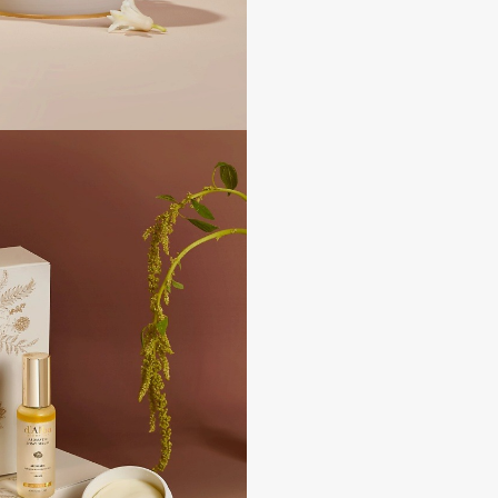
Consly
Corimo
CosRX
Cottolina
Crescina
Cunzite
Curaprox