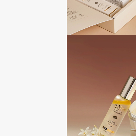
Aravia Professional
Alix Avien
Arcadia
Allies of Skin
Archetype
AMAN
B
Babor
beautyblender
Baffy
Bebble
Balmain Hair Couture
Beverly Hills Polo Club
ЭКСКЛЮЗИВ
Biodance
Banderas
Bioderma
Basicare
Biomed
Batiste
Biorepair
Beauty Bomb
Blanx
Beauty Pati
Blistex
Beautyblades
НОВИНКА