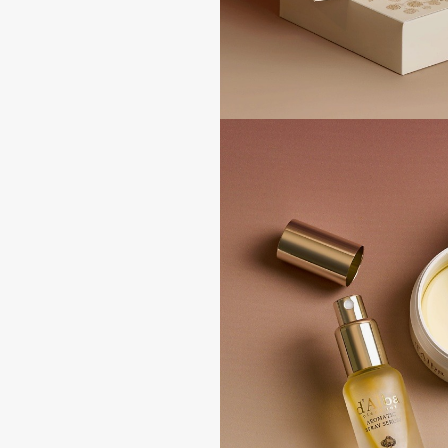
D
d'Alba
Dior
DABO
Divage
DARLING*
Dolce & Gabbana
Darphin
Dolomit
Davines
Dorco
Deonica
DP Daily Perfection
Dessange
Dr. Vranjes Firenze
E
Eat My
Ella Bartsueva Brushes
Ecolatier
EMBRACE Haircare
Ecotools
Emmanuelle Jane
EGIA
Enough