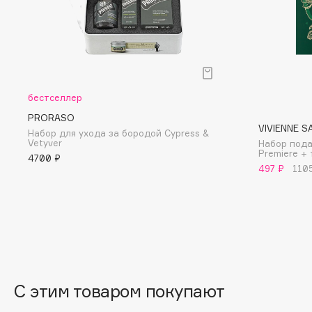
G
Garnier
Giardino Magico
Gecko
Gillette
Geltek
Givenchy
бестселлер
Genosys
Global Keratin
ЭКСКЛЮЗИВ
PRORASO
VIVIENNE S
Global White
Geomar
Набор для ухода за бородой Cypress &
Vetyver
Набор пода
Premiere + 
4700 ₽
497 ₽
110
H
Hadat Cosmetics
HELIBEAUTY
Hamis
Hempz
Hapica
HFC
С этим товаром покупают