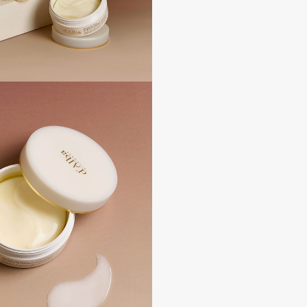
Dr.Althea
Dr.Ceuracle
Dr.Jart+
DSD de Luxe
Dyson
Estrâde
Estée Lauder
Etat Pur
Etude House