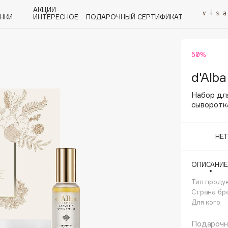
АКЦИИ
НКИ
ИНТЕРЕСНОЕ
ПОДАРОЧНЫЙ СЕРТИФИКАТ
50%
P
Q
R
S
T
U
V
W
Y
Z
А - Я
d'Alba
Набор для
сыворотка
НЕ
Angiopharm
KIKO Milano
ОПИСАНИЕ
Estée Lauder
Тип проду
Clarins
Страна бр
Для кого
Подарочны