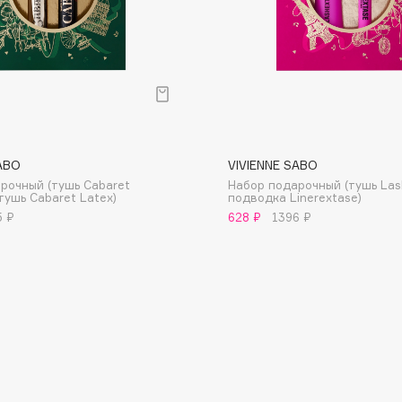
Gourmandise
Grace Day
Guerlain
Guess
ABO
VIVIENNE SABO
рочный (тушь Cabaret
Набор подарочный (тушь Las
тушь Cabaret Latex)
подводка Linerextase)
5 ₽
628 ₽
1396 ₽
Holika Holika
Holly Polly
Holy Land