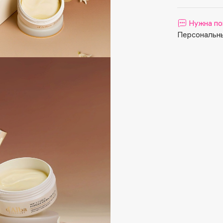
Aveda
Avene
Нужна по
Персональны
Boadicea The Victorious
Bobbi Brown
BOOMSHOP
BORK
Brunello Cucinelli
Bvlgari
by TERRY
BY WISHTREND
Byredo