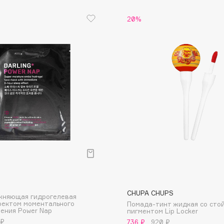
20%
Institute Estelare
Instytutum
invisibobble
IS Clinical
Jo Malone London
р
Juliette Has A Gun
CHUPA CHUPS
жняющая гидрогелевая
Juvena
фектом моментального
Помада-тинт жидкая со сто
ения Power Nap
пигментом Lip Locker
 ₽
736 ₽
920 ₽