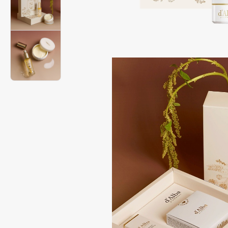
Подарки
0 - 9
Для дома
100BON
22|11
Техника
A
Acqua di Parma
Amina Daudova Brushes
Acque di Italia
Amouage
Adele for you
Amuleto Di Casa
Advante
Angiopharm
ЭКСКЛЮЗИВ
ЭКСКЛЮЗИВ
Aesop
Annbeauty
Age Stop
Anua
ЭКСКЛЮЗИВ
Apadent
AHFA Cosmetics
Apagard
Ajmal