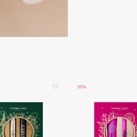
Etude organix
Eva Mosaic
Ex Nihilo
EXOARI L
Fragrance Du Bois
55%
Frederic Malle
Frudia
Funny Organix