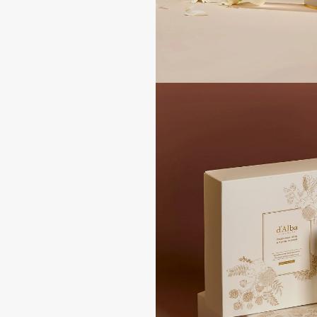
BLOME
C
Cadence
Chupa Chups
Capelli Dorati
Clarette
Carbon Theory
Clarins
Carmex
Clarins Precious
НОВИНКА
Carolina Herrera
Clinique
Catrice
Clive Christian
Celimax
Club De Nuit
Cettua
Collagenina