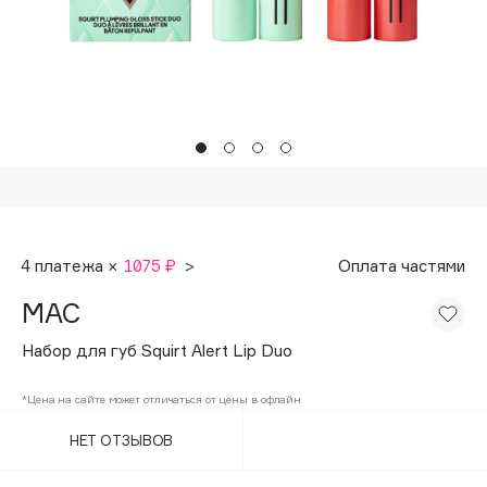
Подарки
Tom Ford
HFC
Для дома
Angiopharm
Техника
KIKO Milano
Estée Lauder
Clarins
0 - 9
4 платежа ×
1075 ₽
>
Оплата частями
100BON
MAC
22|11
Набор для губ Squirt Alert Lip Duo
A
*Цена на сайте может отличаться от цены в офлайн
НЕТ ОТЗЫВОВ
Acqua di Parma
Acque di Italia