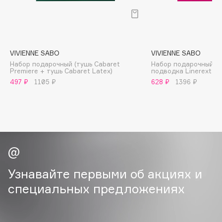
B
Babor
Baffy
VIVIENNE SABO
VIVIENNE SABO
Balmain Hair Couture
ЭКСКЛЮЗИВ
Набор подарочный (тушь Cabaret
Набор подарочный (т
Banderas
Premiere + тушь Cabaret Latex)
подводка Linerextase
497 ₽
1105 ₽
628 ₽
1396 ₽
Basicare
Batiste
Beauty Bomb
Beauty Pati
Beautyblades
НОВИНКА
beautyblender
Bebble
Узнавайте первыми об акциях и
Beverly Hills Polo Club
специальных предложениях
Biodance
Bioderma