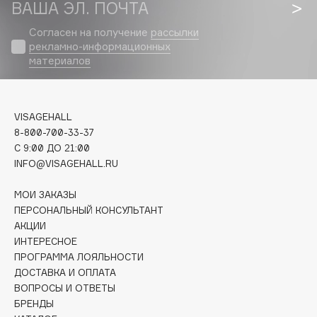
Biomed
ВАША ЭЛ. ПОЧТА
Biorepair
Согласен на получение
рассылки
Blanx
рекламно-информационных
материалов
Blistex
BLOME
Boadicea The Victorious
VISAGEHALL
Bobbi Brown
8-800-700-33-37
BOOMSHOP
C 9:00 ДО 21:00
BORK
INFO@VISAGEHALL.RU
Brunello Cucinelli
МОИ ЗАКАЗЫ
Bvlgari
ПЕРСОНАЛЬНЫЙ КОНСУЛЬТАНТ
by TERRY
АКЦИИ
BY WISHTREND
ИНТЕРЕСНОЕ
ПРОГРАММА ЛОЯЛЬНОСТИ
Byredo
ДОСТАВКА И ОПЛАТА
ВОПРОСЫ И ОТВЕТЫ
БРЕНДЫ
C