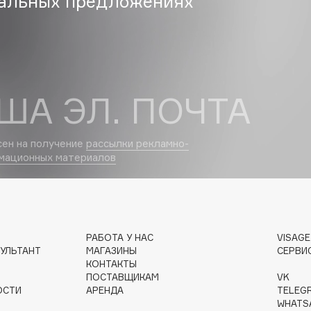
альных предложениях
Etude organix
Eva Mosaic
Ex Nihilo
EXOARI L
ША ЭЛ. ПОЧТА
сен на получение
рассылки рекламно-
мационных материалов
Fragrance Du Bois
Frederic Malle
Frudia
РАБОТА У НАС
VISAG
Funny Organix
УЛЬТАНТ
МАГАЗИНЫ
СЕРВИ
КОНТАКТЫ
ПОСТАВЩИКАМ
VK
ОСТИ
АРЕНДА
TELEG
WHATS