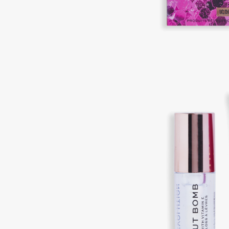
Aravia Professional
Alix Avien
Arcadia
Allies of Skin
Archetype
AMAN
B
Babor
beautyblender
Baffy
Bebble
Balmain Hair Couture
Beverly Hills Polo Club
ЭКСКЛЮЗИВ
Biodance
Banderas
Bioderma
Basicare
Biomed
Batiste
Biorepair
Beauty Bomb
Blanx
Beauty Pati
Blistex
Beautyblades
НОВИНКА