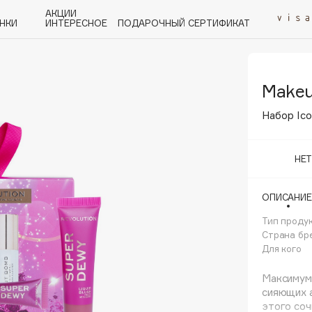
АКЦИИ
НКИ
ИНТЕРЕСНОЕ
ПОДАРОЧНЫЙ СЕРТИФИКАТ
Makeu
P
Q
R
S
T
U
V
W
Y
Z
А - Я
Набор Ico
НЕ
ОПИСАНИЕ
Angiopharm
KIKO Milano
Тип проду
Страна бр
Estée Lauder
Для кого
Clarins
Максимум 
сияющих а
этого соч