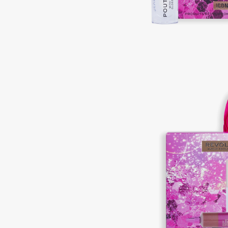
Подарки
0 - 9
Для дома
100BON
22|11
Техника
A
Acqua di Parma
Amina Daudova Brushes
Acque di Italia
Amouage
Adele for you
Amuleto Di Casa
Advante
Angiopharm
ЭКСКЛЮЗИВ
ЭКСКЛЮЗИВ
Aesop
Annbeauty
Age Stop
Anua
ЭКСКЛЮЗИВ
Apadent
AHFA Cosmetics
Apagard
Ajmal