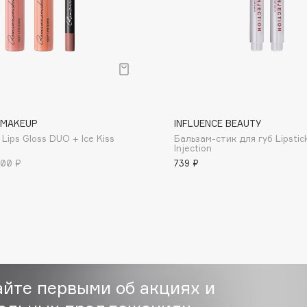
Dr.Althea
Dr.Ceuracle
Dr.Jart+
DSD de Luxe
Dyson
MAKEUP
INFLUENCE BEAUTY
Lips Gloss DUO + Ice Kiss
Бальзам-стик для губ Lipstic
Injection
00 ₽
739 ₽
Estrâde
Estée Lauder
айте первыми об акциях и
Etat Pur
Etude House