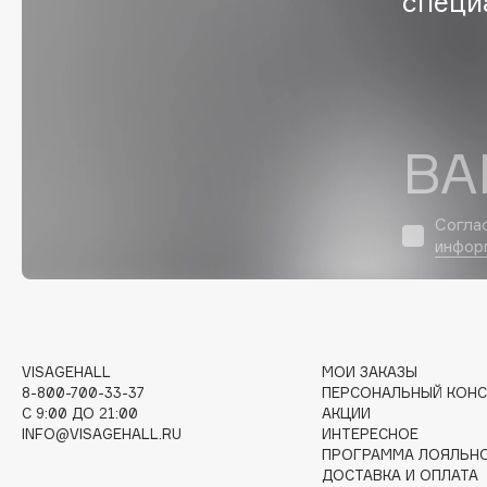
специ
Eigshow
EpilProfi
Elemis
Erborian
Elian Russia
Essence
Elie Saab
Essential Parfums Paris
ВА
Согла
F
инфор
FANE
Flipper
Farmstay
FLOEMA
Felce Azzurra
Floraïku
VISAGEHALL
МОИ ЗАКАЗЫ
Fillerina
Forlle'd
ЭКСКЛЮЗИВ
8-800-700-33-37
ПЕРСОНАЛЬНЫЙ КОНС
Fiona Franchimon
C 9:00 ДО 21:00
АКЦИИ
INFO@VISAGEHALL.RU
ИНТЕРЕСНОЕ
ПРОГРАММА ЛОЯЛЬН
ДОСТАВКА И ОПЛАТА