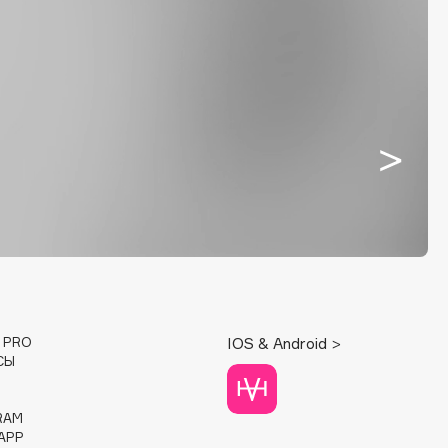
E PRO
IOS & Android >
СЫ
RAM
APP