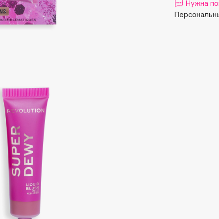
Aveda
Нужна по
Персональны
Avene
Boadicea The Victorious
Bobbi Brown
BOOMSHOP
BORK
Brunello Cucinelli
Bvlgari
by TERRY
BY WISHTREND
Byredo