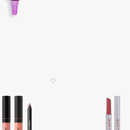
Consly
Corimo
CosRX
Cottolina
Crescina
Cunzite
Curaprox