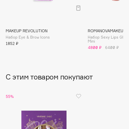
B
Babor
Baffy
MAKEUP REVOLUTION
ROMANOVAMAKEUP
Balmain Hair Couture
ЭКСКЛЮЗИВ
Набор Eye & Brow Icons
Набор Sexy Lips Gloss
Banderas
Mini
1852 ₽
4800 ₽
6400 ₽
Basicare
Batiste
Beauty Bomb
Beauty Pati
С этим товаром покупают
Beautyblades
НОВИНКА
beautyblender
55%
Bebble
Beverly Hills Polo Club
Biodance
Bioderma