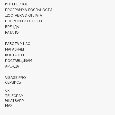
Collagenina
ИНТЕРЕСНОЕ
ПРОГРАММА ЛОЯЛЬНОСТИ
Consly
ДОСТАВКА И ОПЛАТА
Corimo
ВОПРОСЫ И ОТВЕТЫ
CosRX
БРЕНДЫ
Cottolina
КАТАЛОГ
Crescina
РАБОТА У НАС
Cunzite
МАГАЗИНЫ
Curaprox
КОНТАКТЫ
ПОСТАВЩИКАМ
АРЕНДА
D
VISAGE PRO
СЕРВИСЫ
d'Alba
DABO
VK
TELEGRAM
DARLING*
WHATSAPP
Darphin
MAX
Davines