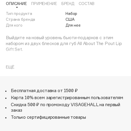
ОПИСАНИЕ
ПРИМЕНЕНИЕ
БРЕНД
СОСТАВ
Adele for you
Финал лета
Advante
Тип продукта
Набор
ЭКСКЛЮЗИВ
1 АВГ - 31 АВГ
Страна бренда
США
Aesop
Для кого
Для нее
Age Stop
ЭКСКЛЮЗИВ
Выйдите на новый уровень бьюти-подарков с этим
AHFA Cosmetics
набором из двух блесков для губ All About The Pout Lip
Ajmal
Gift Set.
Alix Avien
Знаете кого-то, кто одержим блеском? Тогда это
Allies of Skin
подарочный набор для него. В этот дуэт входят наш
ЕЩЁ
AMAN
блеск-бестселлер Pout Bomb Plumping Gloss и супер-
блестящий блеск для губ Shimmer Bomb. Этот нежный
Amina Daudova Brushes
дуэт перенесет вас из повседневной красоты в
Amouage
праздничный гламур.
Бесплатная доставка от 1500 ₽
Amuleto Di Casa
Карта 10% всем зарегистрированным пользователям
Набор All About The Pout Lip: что внутри?
Angiopharm
Скидка 500 ₽ по промокоду VISAGEHALL на первый
ЭКСКЛЮЗИВ
заказ
Annbeauty
1 x Revolution Shimmer Bomb Glimmer Nude — этот
Только сертифицированные товары
нюдовый блеск ложится на губы сияющим
Anua
полупрозрачным оттенком. Обогащен витамином E для
Apadent