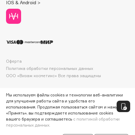
IOS & Android >
Deonica
Dessange
Dior
Divage
Dolce & Gabbana
Dolomit
Dorco
Оферта
DP Daily Perfection
Политика обработки персональных данных
Dr. Vranjes Firenze
ООО «Визаж косметикс» Все права защищены
Dr.Althea
Dr.Ceuracle
Мы используем файлы cookies и технологии веб-аналитики
Dr.Jart+
для улучшения работы сайта и удобства его
DSD de Luxe
использования. Продолжая пользоваться сайтом и нажимая
«Принять», вы подтверждаете использование cookies
Dyson
вашего браузера и соглашаетесь
с политикой обработки
персональных данных.
СООБЩИТЬ О ПОСТУПЛЕНИИ
1809 ₽