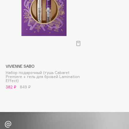
Biomed
Biorepair
Blanx
Blistex
BLOME
Boadicea The Victorious
Bobbi Brown
BOOMSHOP
BORK
VIVIENNE SABO
Набор подарочный (тушь Cabaret
Brunello Cucinelli
Premiere + гель для бровей Lamination
Effect)
Bvlgari
382 ₽
849 ₽
by TERRY
BY WISHTREND
Byredo
C