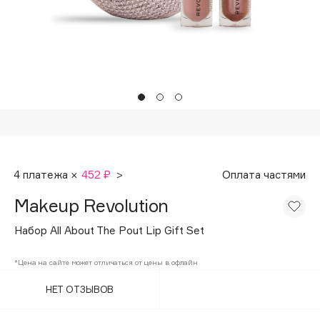
Подарки
Tom Ford
HFC
Для дома
Angiopharm
Техника
KIKO Milano
Estée Lauder
Clarins
0 - 9
4 платежа ×
452 ₽
>
Оплата частями
100BON
Makeup Revolution
22|11
Набор All About The Pout Lip Gift Set
A
*Цена на сайте может отличаться от цены в офлайн
НЕТ ОТЗЫВОВ
Acqua di Parma
Acque di Italia