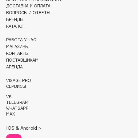
ДОСТАВКА И ОПЛАТА
Cadence
ВОПРОСЫ И ОТВЕТЫ
БРЕНДЫ
Capelli Dorati
КАТАЛОГ
Carbon Theory
Carmex
РАБОТА У НАС
Carolina Herrera
МАГАЗИНЫ
КОНТАКТЫ
Catrice
ПОСТАВЩИКАМ
Celimax
АРЕНДА
Cettua
Chupa Chups
VISAGE PRO
СЕРВИСЫ
Clarette
VK
Clarins
TELEGRAM
Clarins Precious
НОВИНКА
WHATSAPP
MAX
Clinique
Clive Christian
IOS & Android >
Club De Nuit