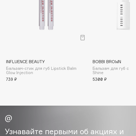
B
Babor
Baffy
Balmain Hair Couture
ЭКСКЛЮЗИВ
Banderas
Basicare
Batiste
INFLUENCE BEAUTY
BOBBI BROWN
Бальзам-стик для губ Lipstick Balm
Бальзам для губ с от
Beauty Bomb
Glow Injection
Shine
Beauty Pati
739 ₽
5300 ₽
Beautyblades
НОВИНКА
beautyblender
Bebble
Beverly Hills Polo Club
Biodance
Bioderma
Узнавайте первыми об акциях и