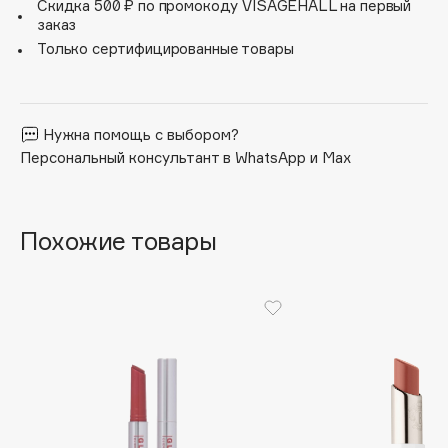
Скидка 500 ₽ по промокоду VISAGEHALL на первый
Apagard
заказ
Только сертифицированные товары
Aravia Professional
Arcadia
Archetype
Нужна помощь с выбором?
Architect Demidoff
Персональный консультант в WhatsApp и Max
ARIVE MAKEUP
Art&Fact
Art-Visage
Похожие товары
Artdeco
Astra
Atelier Rebul
Augustinus Bader
Aveda
Avene