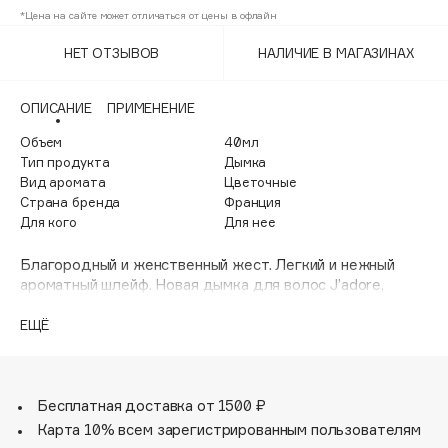
Adele for you
*Цена на сайте может отличаться от цены в офлайн
Финал лета
Advante
ЭКСКЛЮЗИВ
НЕТ ОТЗЫВОВ
НАЛИЧИЕ В МАГАЗИНАХ
1 АВГ - 31 АВГ
Aesop
Age Stop
ЭКСКЛЮЗИВ
ОПИСАНИЕ
ПРИМЕНЕНИЕ
AHFA Cosmetics
Объем
40мл
Ajmal
Тип продукта
Дымка
Вид аромата
Цветочные
Alix Avien
Страна бренда
Франция
Allies of Skin
Для кого
Для нее
AMAN
Благородный и женственный жест. Легкий и нежный
Amina Daudova Brushes
ароматный шлейф. Новая дымка для волос J’adore,
Amouage
заключенная в амфоре, придает сияние волосам всего
одним движением, даря им свежий цветочный шлейф
ЕЩЁ
Amuleto Di Casa
J’adore, с которым так легко путешествовать. Сочный
Angiopharm
ЭКСКЛЮЗИВ
сияющий Красный Апельсин, зеленая взрывная нота
Нероли из Грасса и чувственная Дамасская Роза.
Annbeauty
Бесплатная доставка от 1500 ₽
Anua
Карта 10% всем зарегистрированным пользователям
Apadent