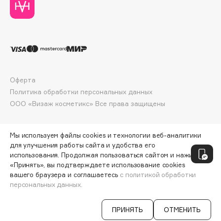
Collagenina
Consly
Corimo
CosRX
Cottolina
Crescina
Оферта
Cunzite
Политика обработки персональных данных
Curaprox
ООО «Визаж косметикс» Все права защищены
D
Мы используем файлы cookies и технологии веб-аналитики
для улучшения работы сайта и удобства его
использования. Продолжая пользоваться сайтом и нажимая
d'Alba
«Принять», вы подтверждаете использование cookies
DABO
вашего браузера и соглашаетесь
с политикой обработки
персональных данных.
ДОБАВИТЬ В КОРЗИНУ
8100 ₽
DARLING*
Darphin
ПРИНЯТЬ
ОТМЕНИТЬ
Davines