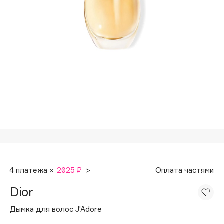
Подарки
Tom Ford
HFC
Для дома
Angiopharm
Техника
KIKO Milano
Estée Lauder
Clarins
0 - 9
100BON
22|11
4 платежа ×
2025 ₽
>
Оплата частями
A
Dior
Acqua di Parma
Дымка для волос J'Adore
Acque di Italia