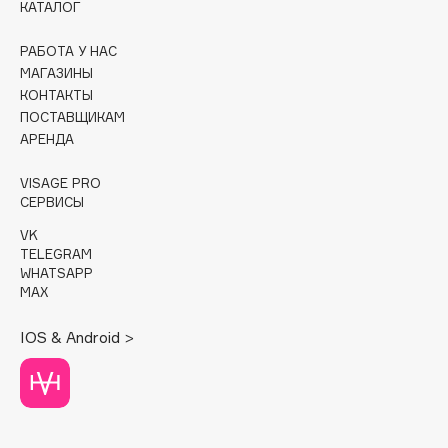
КАТАЛОГ
Cadence
РАБОТА У НАС
Capelli Dorati
МАГАЗИНЫ
Carbon Theory
КОНТАКТЫ
ПОСТАВЩИКАМ
Carmex
АРЕНДА
Carolina Herrera
Catrice
VISAGE PRO
СЕРВИСЫ
Celimax
Cettua
VK
TELEGRAM
Chupa Chups
WHATSAPP
Clarette
MAX
Clarins
IOS & Android >
Clarins Precious
НОВИНКА
Clinique
Clive Christian
Club De Nuit