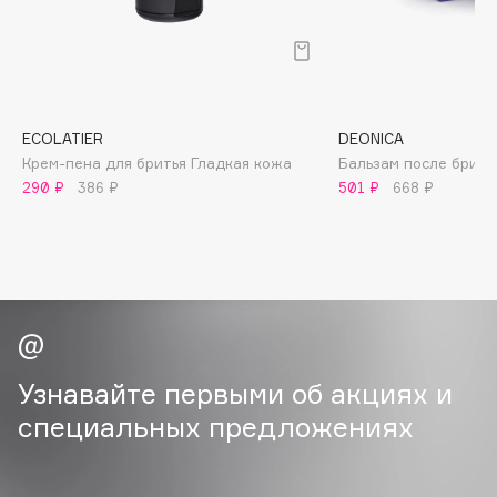
B
Babor
Baffy
Balmain Hair Couture
ЭКСКЛЮЗИВ
ECOLATIER
DEONICA
Banderas
Крем-пена для бритья Гладкая кожа
Бальзам после брить
290 ₽
386 ₽
501 ₽
668 ₽
Basicare
Batiste
Beauty Bomb
Beauty Pati
Beautyblades
НОВИНКА
beautyblender
Bebble
Узнавайте первыми об акциях и
Beverly Hills Polo Club
специальных предложениях
Biodance
Bioderma