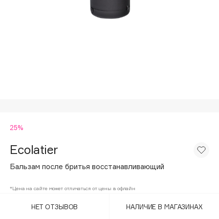
Подарки
Tom Ford
HFC
Для дома
Angiopharm
Техника
KIKO Milano
Estée Lauder
Clarins
0 - 9
25%
100BON
22|11
Ecolatier
Бальзам после бритья восстанавливающий
A
*Цена на сайте может отличаться от цены в офлайн
Acqua di Parma
НЕТ ОТЗЫВОВ
НАЛИЧИЕ В МАГАЗИНАХ
Acque di Italia