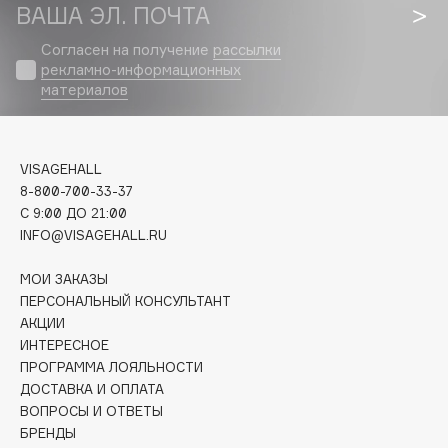
Biomed
ВАША ЭЛ. ПОЧТА
Biorepair
Согласен на получение
рассылки
Blanx
рекламно-информационных
материалов
Blistex
BLOME
Boadicea The Victorious
VISAGEHALL
Bobbi Brown
8-800-700-33-37
BOOMSHOP
C 9:00 ДО 21:00
BORK
INFO@VISAGEHALL.RU
Brunello Cucinelli
МОИ ЗАКАЗЫ
Bvlgari
ПЕРСОНАЛЬНЫЙ КОНСУЛЬТАНТ
by TERRY
АКЦИИ
BY WISHTREND
ИНТЕРЕСНОЕ
ПРОГРАММА ЛОЯЛЬНОСТИ
Byredo
ДОСТАВКА И ОПЛАТА
ВОПРОСЫ И ОТВЕТЫ
БРЕНДЫ
C