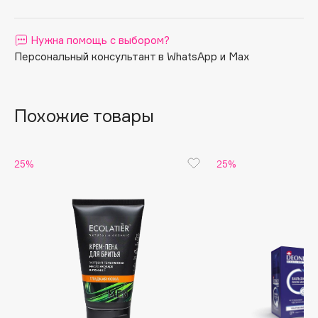
Apagard
Aravia Professional
Нужна помощь с выбором?
Персональный консультант в WhatsApp и Max
Arcadia
Archetype
Architect Demidoff
Похожие товары
ARIVE MAKEUP
Art&Fact
Art-Visage
25%
25%
Artdeco
Astra
Atelier Rebul
Augustinus Bader
Aveda
Avene