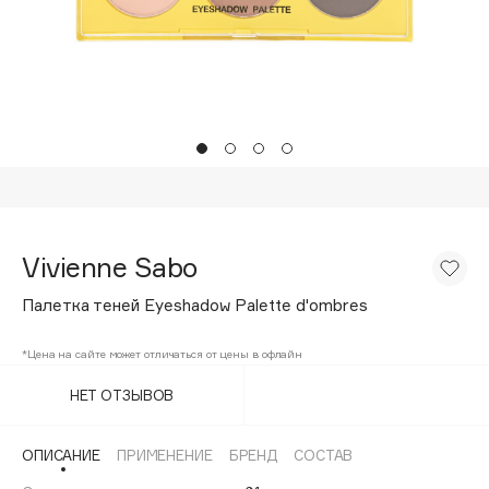
Подарки
Tom Ford
HFC
Для дома
Angiopharm
Техника
KIKO Milano
Estée Lauder
Clarins
0 - 9
Vivienne Sabo
100BON
Палетка теней Eyeshadow Palette d'ombres
22|11
*Цена на сайте может отличаться от цены в офлайн
A
НЕТ ОТЗЫВОВ
Acqua di Parma
ОПИСАНИЕ
ПРИМЕНЕНИЕ
БРЕНД
СОСТАВ
Acque di Italia