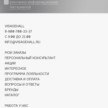
Biomed
рекламно-информационных
материалов
Biorepair
Blanx
Blistex
VISAGEHALL
BLOME
8-800-700-33-37
Boadicea The Victorious
C 9:00 ДО 21:00
Bobbi Brown
INFO@VISAGEHALL.RU
BOOMSHOP
МОИ ЗАКАЗЫ
BORK
ПЕРСОНАЛЬНЫЙ КОНСУЛЬТАНТ
Brunello Cucinelli
АКЦИИ
ИНТЕРЕСНОЕ
Bvlgari
ПРОГРАММА ЛОЯЛЬНОСТИ
by TERRY
ДОСТАВКА И ОПЛАТА
BY WISHTREND
ВОПРОСЫ И ОТВЕТЫ
Byredo
БРЕНДЫ
КАТАЛОГ
C
РАБОТА У НАС