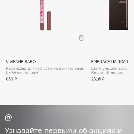
Biomed
Biorepair
Blanx
Blistex
BLOME
Boadicea The Victorious
Bobbi Brown
BOOMSHOP
VIVIENNE SABO
EMBRACE HAIRCARE
Карандаш для губ устойчивый гелевый
Шампунь для восста
BORK
Le Grand Volume
Revital Shampoo
Brunello Cucinelli
639 ₽
2310 ₽
Bvlgari
by TERRY
BY WISHTREND
Byredo
Узнавайте первыми об акциях и
C