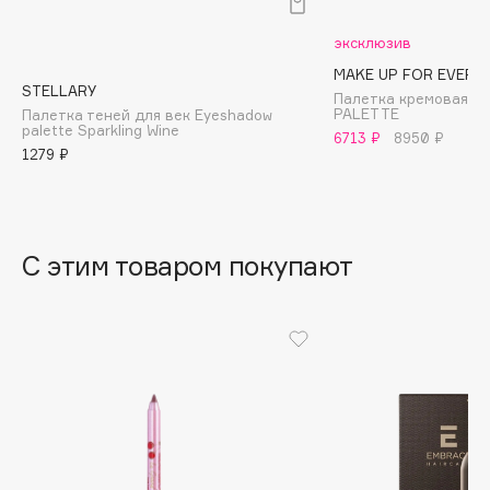
B
эксклюзив
Babor
MAKE UP FOR EVER
Baffy
STELLARY
Палетка кремовая H
PALETTE
Палетка теней для век Eyeshadow
Balmain Hair Couture
ЭКСКЛЮЗИВ
palette Sparkling Wine
6713 ₽
8950 ₽
1279 ₽
Banderas
Basicare
Batiste
Beauty Bomb
С этим товаром покупают
Beauty Pati
Beautyblades
НОВИНКА
beautyblender
Bebble
Beverly Hills Polo Club
Biodance
Bioderma