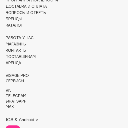
Collagenina
ДОСТАВКА И ОПЛАТА
Consly
ВОПРОСЫ И ОТВЕТЫ
БРЕНДЫ
Corimo
КАТАЛОГ
CosRX
Cottolina
РАБОТА У НАС
Crescina
МАГАЗИНЫ
КОНТАКТЫ
Cunzite
ПОСТАВЩИКАМ
Curaprox
АРЕНДА
VISAGE PRO
D
СЕРВИСЫ
VK
d'Alba
TELEGRAM
DABO
WHATSAPP
MAX
DARLING*
Darphin
IOS & Android >
Davines