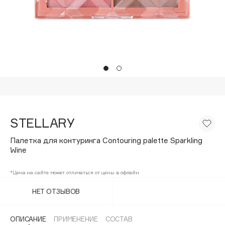
Подарки
Tom Ford
HFC
Для дома
Angiopharm
Техника
KIKO Milano
Estée Lauder
Clarins
0 - 9
STELLARY
100BON
Палетка для контуринга Contouring palette Sparkling
22|11
Wine
*Цена на сайте может отличаться от цены в офлайн
A
НЕТ ОТЗЫВОВ
Acqua di Parma
Acque di Italia
ОПИСАНИЕ
ПРИМЕНЕНИЕ
СОСТАВ