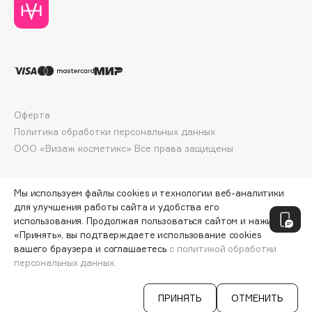
Deonica
Dessange
Dior
Divage
Dolce & Gabbana
Dolomit
Оферта
Dorco
Политика обработки персональных данных
DP Daily Perfection
ООО «Визаж косметикс» Все права защищены
Dr. Vranjes Firenze
Dr.Althea
Мы используем файлы cookies и технологии веб-аналитики
Dr.Ceuracle
для улучшения работы сайта и удобства его
использования. Продолжая пользоваться сайтом и нажимая
Dr.Jart+
«Принять», вы подтверждаете использование cookies
DSD de Luxe
вашего браузера и соглашаетесь
с политикой обработки
персональных данных.
Dyson
СООБЩИТЬ О ПОСТУПЛЕНИИ
930 ₽
ПРИНЯТЬ
ОТМЕНИТЬ