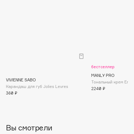
Biomed
Biorepair
Blanx
Blistex
BLOME
Boadicea The Victorious
Bobbi Brown
BOOMSHOP
бестселлер
BORK
MANLY PRO
Brunello Cucinelli
VIVIENNE SABO
Тональный крем Ench
Bvlgari
Карандаш для губ Jolies Levres
2240 ₽
360 ₽
by TERRY
BY WISHTREND
Byredo
Вы смотрели
C