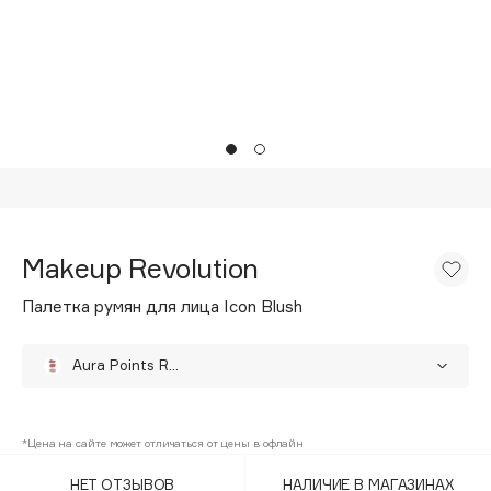
Подарки
Tom Ford
HFC
Для дома
Angiopharm
Техника
KIKO Milano
Estée Lauder
Clarins
0 - 9
Makeup Revolution
100BON
Палетка румян для лица Icon Blush
22|11
Aura Points Rose
A
Authentic Peach
Acqua di Parma
*Цена на сайте может отличаться от цены в офлайн
Hot Pink Flag
Acque di Italia
НЕТ ОТЗЫВОВ
НАЛИЧИЕ В МАГАЗИНАХ