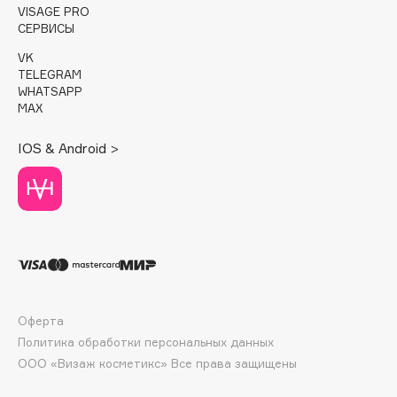
E
VISAGE PRO
СЕРВИСЫ
Eat My
VK
Ecolatier
TELEGRAM
Ecotools
WHATSAPP
MAX
EGG
EGIA
IOS & Android >
Eigshow
Elemis
Elian Russia
Elie Saab
Ella Bartsueva Brushes
EMBRACE Haircare
Emmanuelle Jane
Оферта
Enough
Политика обработки персональных данных
EpilProfi
ООО «Визаж косметикс» Все права защищены
Erborian