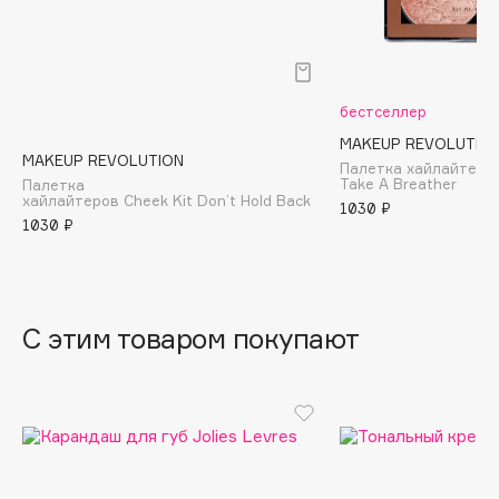
B
Babor
Baffy
бестселлер
Balmain Hair Couture
ЭКСКЛЮЗИВ
MAKEUP REVOLUTIO
Banderas
MAKEUP REVOLUTION
Палетка хайлайтеров
Take A Breather
Палетка
Basicare
хайлайтеров Cheek Kit Don’t Hold Back
1030 ₽
Batiste
1030 ₽
Beauty Bomb
Beauty Pati
Beautyblades
НОВИНКА
С этим товаром покупают
beautyblender
Bebble
Beverly Hills Polo Club
Biodance
Bioderma