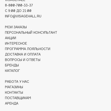
Deonica
8-800-700-33-37
Dessange
C 9:00 ДО 21:00
INFO@VISAGEHALL.RU
Dior
Divage
МОИ ЗАКАЗЫ
Dolce & Gabbana
ПЕРСОНАЛЬНЫЙ КОНСУЛЬТАНТ
АКЦИИ
Dolomit
ИНТЕРЕСНОЕ
Dorco
ПРОГРАММА ЛОЯЛЬНОСТИ
DP Daily Perfection
ДОСТАВКА И ОПЛАТА
Dr. Vranjes Firenze
ВОПРОСЫ И ОТВЕТЫ
БРЕНДЫ
Dr.Althea
КАТАЛОГ
Dr.Ceuracle
Dr.Jart+
РАБОТА У НАС
DSD de Luxe
МАГАЗИНЫ
КОНТАКТЫ
Dyson
ПОСТАВЩИКАМ
АРЕНДА