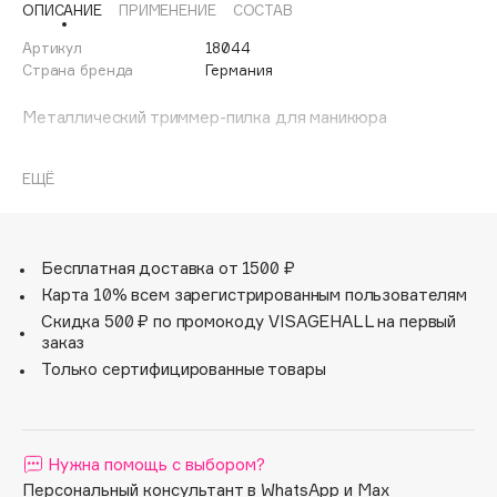
ОПИСАНИЕ
ПРИМЕНЕНИЕ
СОСТАВ
Adele for you
Финал лета
Advante
Артикул
18044
ЭКСКЛЮЗИВ
Страна бренда
Германия
1 АВГ - 31 АВГ
Aesop
Age Stop
Металлический триммер-пилка для маникюра
ЭКСКЛЮЗИВ
AHFA Cosmetics
Ajmal
ЕЩЁ
Alix Avien
Allies of Skin
Бесплатная доставка от 1500 ₽
AMAN
Карта 10% всем зарегистрированным пользователям
Amina Daudova Brushes
Скидка 500 ₽ по промокоду VISAGEHALL на первый
Amouage
заказ
Amuleto Di Casa
Только сертифицированные товары
Angiopharm
ЭКСКЛЮЗИВ
Annbeauty
Anua
Нужна помощь с выбором?
Персональный консультант в WhatsApp и Max
Apadent