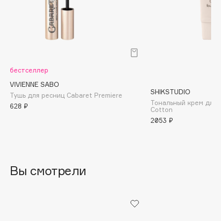
Collagenina
Consly
Corimo
CosRX
Cottolina
бестселлер
Crescina
VIVIENNE SABO
Cunzite
SHIKSTUDIO
Тушь для ресниц Cabaret Premiere
Curaprox
Тональный крем для л
628 ₽
Cotton
2053 ₽
D
d'Alba
Вы смотрели
DABO
DARLING*
Darphin
Davines