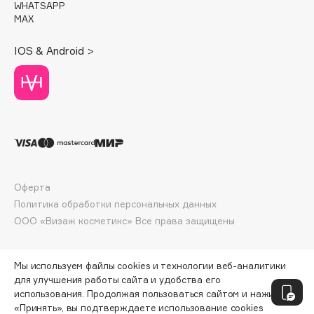
WHATSAPP
Fillerina
MAX
Fiona Franchimon
IOS & Android >
Flipper
FLOEMA
Floraïku
Forlle'd
ЭКСКЛЮЗИВ
Fragrance Du Bois
Frederic Malle
Frudia
Оферта
Funny Organix
Политика обработки персональных данных
ООО «Визаж косметикс» Все права защищены
G
Мы используем файлы cookies и технологии веб-аналитики
Garnier
для улучшения работы сайта и удобства его
использования. Продолжая пользоваться сайтом и нажимая
Gecko
«Принять», вы подтверждаете использование cookies