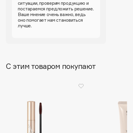
ситуации, проверим продукцию и
постараемся предложить решение.
Cadence
Ваше мнение очень важно, ведь
Capelli Dorati
оно помогает нам становиться
лучше.
Carbon Theory
Carmex
Carolina Herrera
Catrice
Celimax
С этим товаром покупают
Cettua
Chupa Chups
Clarette
Clarins
Clarins Precious
Clinique
Clive Christian
Club De Nuit