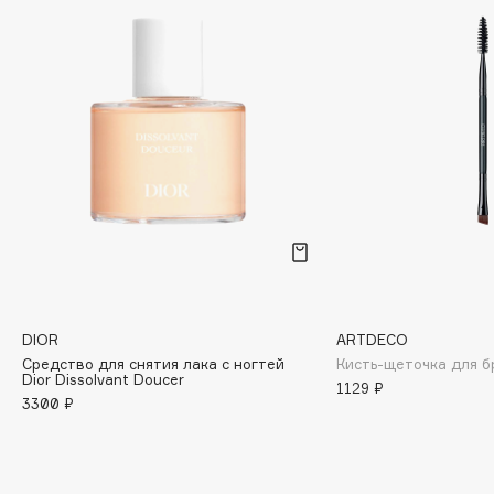
Deonica
Dessange
Dior
Divage
Dolce & Gabbana
Dolomit
Dorco
DP Daily Perfection
Dr. Vranjes Firenze
Dr.Althea
Dr.Ceuracle
DIOR
ARTDECO
Dr.Jart+
Средство для снятия лака с ногтей
Кисть-щеточка для б
Dior Dissolvant Doucer
DSD de Luxe
1129 ₽
3300 ₽
Dyson