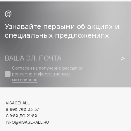
E
Eat My
Ecolatier
Узнавайте первыми об акциях и
Ecotools
специальных предложениях
EGG
EGIA
Eigshow
ВАША ЭЛ. ПОЧТА
Elemis
Согласен на получение
рассылки
Elian Russia
рекламно-информационных
Elie Saab
материалов
Ella Bartsueva Brushes
EMBRACE Haircare
VISAGEHALL
Emmanuelle Jane
8-800-700-33-37
Enough
C 9:00 ДО 21:00
EpilProfi
INFO@VISAGEHALL.RU
Erborian