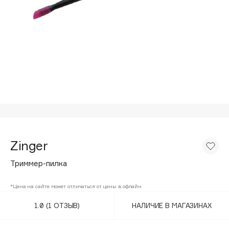
Подарки
Tom Ford
HFC
Для дома
Angiopharm
Техника
KIKO Milano
Estée Lauder
Clarins
0 - 9
100BON
Zinger
22|11
Триммер-пилка
A
*Цена на сайте может отличаться от цены в офлайн
1.0
(1 ОТЗЫВ)
НАЛИЧИЕ В МАГАЗИНАХ
Acqua di Parma
Acque di Italia