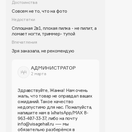
Biomed
Достоинства
Biorepair
Совсем не то, что на фото
Blanx
Недостатки
Blistex
Сплошная 2в1, плохая пилка - не пилит, а
ломает ногти, триммер- тупой
BLOME
Впечатления
Boadicea The Victorious
Зря заказала, не рекомендую
Bobbi Brown
BOOMSHOP
АДМИНИСТРАТОР
BORK
2 марта
Brunello Cucinelli
Bvlgari
Здравствуйте, Жанна! Нам очень
by TERRY
жаль, что товар не оправдал ваших
BY WISHTREND
ожиданий. Такое качество
недопустимо для нас. Пожалуйста,
Byredo
напишите нам в WhatsApp/MAX 8-
963-407-33-37, либо на почту
info@visagehall.ru — мы
C
обязательно разберёмся в