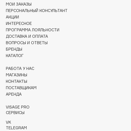
МОИ ЗАКАЗЫ
Essence
ПЕРСОНАЛЬНЫЙ КОНСУЛЬТАНТ
Essential Parfums Paris
АКЦИИ
Estrâde
ИНТЕРЕСНОЕ
Estée Lauder
ПРОГРАММА ЛОЯЛЬНОСТИ
ДОСТАВКА И ОПЛАТА
Etat Pur
ВОПРОСЫ И ОТВЕТЫ
Etude House
БРЕНДЫ
Etude organix
КАТАЛОГ
Eva Mosaic
РАБОТА У НАС
Ex Nihilo
МАГАЗИНЫ
EXOARI L
КОНТАКТЫ
ПОСТАВЩИКАМ
АРЕНДА
F
VISAGE PRO
СЕРВИСЫ
FANE
Farmstay
VK
TELEGRAM
Felce Azzurra