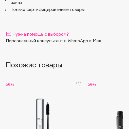
заказ
Apagard
Только сертифицированные товары
Aravia Professional
Arcadia
Archetype
Нужна помощь с выбором?
Architect Demidoff
Персональный консультант в WhatsApp и Max
ARIVE MAKEUP
Art&Fact
Похожие товары
Art-Visage
Artdeco
Astra
50%
50%
Atelier Rebul
Augustinus Bader
Aveda
Avene