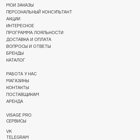
Collagenina
МОИ ЗАКАЗЫ
ПЕРСОНАЛЬНЫЙ КОНСУЛЬТАНТ
Consly
АКЦИИ
Corimo
ИНТЕРЕСНОЕ
CosRX
ПРОГРАММА ЛОЯЛЬНОСТИ
Cottolina
ДОСТАВКА И ОПЛАТА
ВОПРОСЫ И ОТВЕТЫ
Crescina
БРЕНДЫ
Cunzite
КАТАЛОГ
Curaprox
РАБОТА У НАС
МАГАЗИНЫ
D
КОНТАКТЫ
ПОСТАВЩИКАМ
АРЕНДА
d'Alba
DABO
VISAGE PRO
DARLING*
СЕРВИСЫ
Darphin
VK
Davines
TELEGRAM