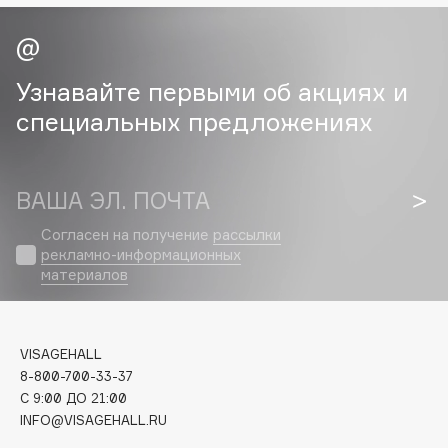
Cadence
Capelli Dorati
Узнавайте первыми об акциях и
Carbon Theory
специальных предложениях
Carmex
Carolina Herrera
Catrice
ВАША ЭЛ. ПОЧТА
Celimax
Согласен на получение
рассылки
Cettua
рекламно-информационных
Chupa Chups
материалов
Clarette
Clarins
Clarins Precious
НОВИНКА
VISAGEHALL
8-800-700-33-37
Clinique
C 9:00 ДО 21:00
Clive Christian
INFO@VISAGEHALL.RU
Club De Nuit