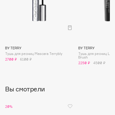
B
Babor
Baffy
Balmain Hair Couture
ЭКСКЛЮЗИВ
Banderas
Basicare
BY TERRY
BY TERRY
Batiste
Тушь для ресниц Mascara Terrybly
Тушь для ресниц Lash
Brush
Beauty Bomb
2700 ₽
6100 ₽
2250 ₽
4500 ₽
Beauty Pati
Beautyblades
НОВИНКА
beautyblender
Вы смотрели
Bebble
Beverly Hills Polo Club
Biodance
20%
Bioderma