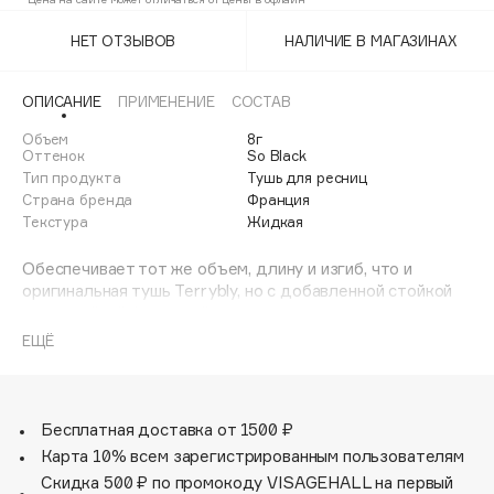
Adele for you
Финал лета
НЕТ ОТЗЫВОВ
НАЛИЧИЕ В МАГАЗИНАХ
Advante
ЭКСКЛЮЗИВ
1 АВГ - 31 АВГ
Aesop
ОПИСАНИЕ
ПРИМЕНЕНИЕ
СОСТАВ
Age Stop
ЭКСКЛЮЗИВ
Объем
8г
AHFA Cosmetics
Оттенок
So Black
Ajmal
Тип продукта
Тушь для ресниц
Страна бренда
Франция
Alix Avien
Текстура
Жидкая
Allies of Skin
Обеспечивает тот же объем, длину и изгиб, что и
AMAN
оригинальная тушь Terrybly, но с добавленной стойкой
Amina Daudova Brushes
водостойкой формулой.
Amouage
Щеточка высокой четкости разделяет ресницы и
ЕЩЁ
оставляет глянцевое покрытие, в результате чего
Amuleto Di Casa
ресницы становятся гладкими и без комочков, которые
Angiopharm
останутся безупречными в любую погоду.
ЭКСКЛЮЗИВ
Annbeauty
Бесплатная доставка от 1500 ₽
Карта 10% всем зарегистрированным пользователям
Anua
Скидка 500 ₽ по промокоду VISAGEHALL на первый
Apadent