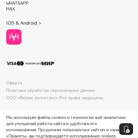
WHATSAPP
Deonica
MAX
Dessange
Dior
IOS & Android >
Divage
Dolce & Gabbana
Dolomit
Dorco
DP Daily Perfection
Dr. Vranjes Firenze
Dr.Althea
Оферта
Политика обработки персональных данных
Dr.Ceuracle
ООО «Визаж косметикс» Все права защищены
Dr.Jart+
DSD de Luxe
Dyson
Мы используем файлы cookies и технологии веб-аналитики
для улучшения работы сайта и удобства его
использования. Продолжая пользоваться сайтом и нажимая
«Принять», вы подтверждаете использование cookies