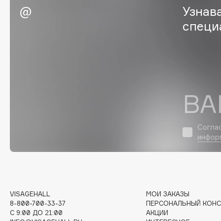
Узнав
EGIA
EpilProfi
специ
Eigshow
Erborian
Elemis
Essence
Elian Russia
Essential Parfums Paris
Elie Saab
Estrâde
ВА
F
Согла
инфор
FANE
Flipper
Farmstay
FLOEMA
Felce Azzurra
Floraïku
Fillerina
Forlle'd
ЭКСКЛЮЗИВ
VISAGEHALL
МОИ ЗАКАЗЫ
Fiona Franchimon
8-800-700-33-37
ПЕРСОНАЛЬНЫЙ КОНС
C 9:00 ДО 21:00
АКЦИИ