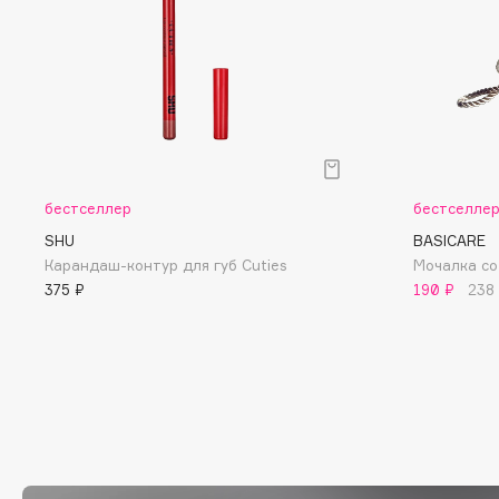
D
d'Alba
Dior
DABO
Divage
DARLING*
Dolce & Gabbana
Darphin
Dolomit
Davines
Dorco
бестселлер
бестселле
Deonica
DP Daily Perfection
SHU
BASICARE
Dessange
Dr. Vranjes Firenze
Карандаш-контур для губ Cuties
Мочалка с
375 ₽
190 ₽
238
E
Eat My
Ella Bartsueva Brushes
Ecolatier
EMBRACE Haircare
Ecotools
Emmanuelle Jane
EGG
Enough