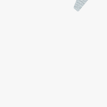
Подарки
0 - 9
Для дома
100BON
22|11
Техника
A
Acqua di Parma
Amina Daudova Brushes
Acque di Italia
Amouage
Adele for you
Amuleto Di Casa
Advante
Angiopharm
ЭКСКЛЮЗИВ
ЭКСКЛЮЗИВ
Aesop
Annbeauty
Age Stop
Anua
ЭКСКЛЮЗИВ
Apadent
AHFA Cosmetics
Apagard
Ajmal