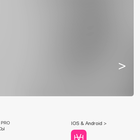
E PRO
IOS & Android >
СЫ