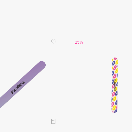
Aveda
Avene
25%
Boadicea The Victorious
Bobbi Brown
BOOMSHOP
BORK
Brunello Cucinelli
Bvlgari
by TERRY
BY WISHTREND
Byredo