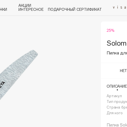
АКЦИИ
НКИ
ИНТЕРЕСНОЕ
ПОДАРОЧНЫЙ СЕРТИФИКАТ
25%
P
Q
R
S
T
U
V
W
Y
Z
А - Я
Solom
Пилка дл
НЕ
Angiopharm
ОПИСАНИЕ
KIKO Milano
Артикул
Estée Lauder
Тип проду
Clarins
Страна бр
Для кого
Пилка So