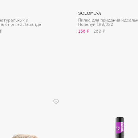
SOLOMEYA
натуральных и
Пилка для придания идеаль
ных ногтей Лаванда
Поцелуй 180/220
 ₽
150 ₽
200 ₽
Consly
Corimo
CosRX
Cottolina
Crescina
Cunzite
Curaprox