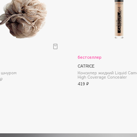
Dr.Althea
Dr.Ceuracle
Dr.Jart+
DSD de Luxe
Dyson
р
бестселлер
CATRICE
о шнуром
Консилер жидкий Liquid Cam
High Coverage Concealer
 ₽
419 ₽
Estée Lauder
Etat Pur
Etude House
Etude organix