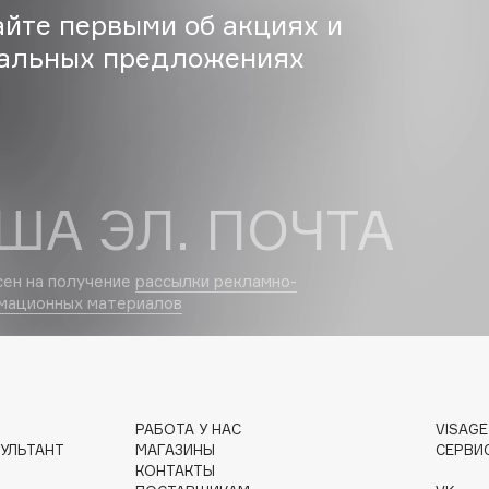
айте первыми об акциях и
Eva Mosaic
альных предложениях
Ex Nihilo
EXOARI L
ША ЭЛ. ПОЧТА
сен на получение
рассылки рекламно-
мационных материалов
Fragrance Du Bois
Frederic Malle
Frudia
Funny Organix
РАБОТА У НАС
VISAG
УЛЬТАНТ
МАГАЗИНЫ
СЕРВИ
КОНТАКТЫ