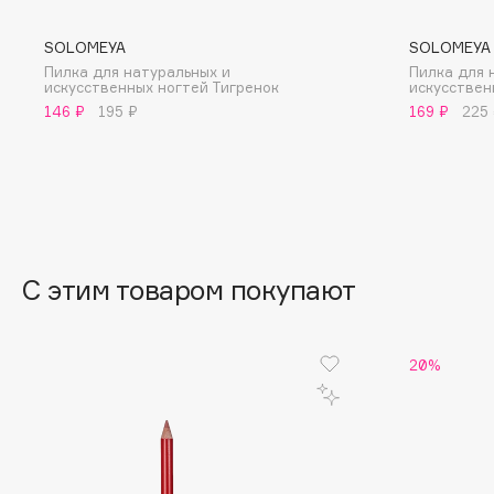
BLOME
SOLOMEYA
SOLOMEYA
Пилка для натуральных и
Пилка для 
искусственных ногтей Тигренок
искусствен
146 ₽
195 ₽
169 ₽
225
C
Cadence
Chupa Chups
Capelli Dorati
Clarette
Carbon Theory
Clarins
Carmex
Clarins Precious
С этим товаром покупают
Carolina Herrera
Clinique
Catrice
Clive Christian
Celimax
Club De Nuit
20%
Cettua
Collagenina