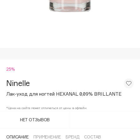
Подарки
Tom Ford
HFC
Для дома
Angiopharm
Техника
KIKO Milano
Estée Lauder
Clarins
0 - 9
25%
Ninelle
100BON
22|11
Лак-уход для ногтей HEXANAL 0,09% BRILLANTE
*Цена на сайте может отличаться от цены в офлайн
A
НЕТ ОТЗЫВОВ
Acqua di Parma
Acque di Italia
ОПИСАНИЕ
ПРИМЕНЕНИЕ
БРЕНД
СОСТАВ