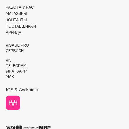
РАБОТА У НАС
Cadence
МАГАЗИНЫ
Capelli Dorati
КОНТАКТЫ
ПОСТАВЩИКАМ
Carbon Theory
АРЕНДА
Carmex
Carolina Herrera
VISAGE PRO
СЕРВИСЫ
Catrice
Celimax
VK
TELEGRAM
Cettua
WHATSAPP
Chupa Chups
MAX
Clarette
IOS & Android >
Clarins
Clarins Precious
НОВИНКА
Clinique
Clive Christian
Club De Nuit