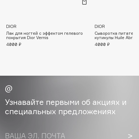
B
Babor
Baffy
DIOR
DIOR
Лак для ногтей с эффектом гелевого
Сыворотка питательн
Balmain Hair Couture
ЭКСКЛЮЗИВ
покрытия Dior Vernis
кутикулы Huile Abrico
Banderas
4000 ₽
4000 ₽
Basicare
Batiste
Beauty Bomb
Beauty Pati
Beautyblades
НОВИНКА
beautyblender
Узнавайте первыми об акциях и
Bebble
специальных предложениях
Beverly Hills Polo Club
Biodance
Bioderma
ВАША ЭЛ. ПОЧТА