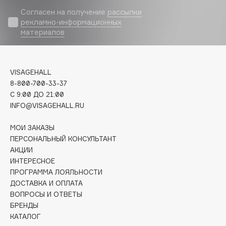
Biomed
Согласен на получение
рассылки
Biorepair
рекламно-информационных
Blanx
материалов
Blistex
BLOME
VISAGEHALL
Boadicea The Victorious
8-800-700-33-37
Bobbi Brown
C 9:00 ДО 21:00
BOOMSHOP
INFO@VISAGEHALL.RU
BORK
МОИ ЗАКАЗЫ
Brunello Cucinelli
ПЕРСОНАЛЬНЫЙ КОНСУЛЬТАНТ
Bvlgari
АКЦИИ
by TERRY
ИНТЕРЕСНОЕ
BY WISHTREND
ПРОГРАММА ЛОЯЛЬНОСТИ
ДОСТАВКА И ОПЛАТА
Byredo
ВОПРОСЫ И ОТВЕТЫ
БРЕНДЫ
КАТАЛОГ
C