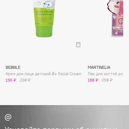
Biomed
Biorepair
Blanx
Blistex
BLOME
Boadicea The Victorious
Bobbi Brown
BOOMSHOP
BORK
BEBBLE
MARTINELIA
Крем для лица детский 0+ Facial Cream
Лак для ногтей розо
Brunello Cucinelli
196 ₽
230 ₽
188 ₽
250 ₽
Bvlgari
by TERRY
BY WISHTREND
Byredo
C