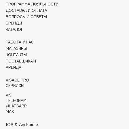
Collagenina
ПРОГРАММА ЛОЯЛЬНОСТИ
ДОСТАВКА И ОПЛАТА
Consly
ВОПРОСЫ И ОТВЕТЫ
Corimo
БРЕНДЫ
CosRX
КАТАЛОГ
Cottolina
РАБОТА У НАС
Crescina
МАГАЗИНЫ
Cunzite
КОНТАКТЫ
Curaprox
ПОСТАВЩИКАМ
АРЕНДА
D
VISAGE PRO
СЕРВИСЫ
d'Alba
VK
TELEGRAM
DABO
WHATSAPP
DARLING*
MAX
Darphin
IOS & Android >
Davines