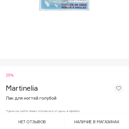
Подарки
Tom Ford
HFC
Для дома
Angiopharm
Техника
KIKO Milano
Estée Lauder
Clarins
0 - 9
25%
100BON
22|11
Martinelia
Лак для ногтей голубой
A
*Цена на сайте может отличаться от цены в офлайн
Acqua di Parma
НЕТ ОТЗЫВОВ
НАЛИЧИЕ В МАГАЗИНАХ
Acque di Italia