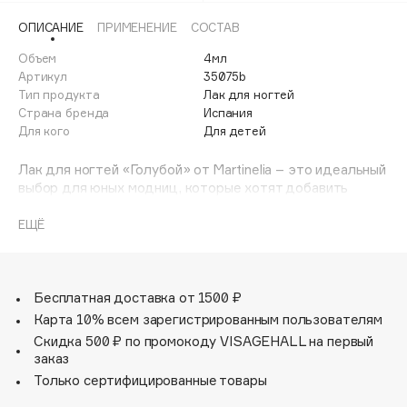
Adele for you
ОПИСАНИЕ
ПРИМЕНЕНИЕ
СОСТАВ
Финал лета
Advante
ЭКСКЛЮЗИВ
Объем
4мл
1 АВГ - 31 АВГ
Aesop
Артикул
35075b
Age Stop
Тип продукта
Лак для ногтей
ЭКСКЛЮЗИВ
Страна бренда
Испания
AHFA Cosmetics
Для кого
Для детей
Ajmal
Лак для ногтей «Голубой» от Martinelia – это идеальный
Alix Avien
выбор для юных модниц, которые хотят добавить
Allies of Skin
яркости своему образу.
AMAN
Этот нежный оттенок подчеркнет красоту детских
ЕЩЁ
пальчиков и создаст веселое настроение.
Amina Daudova Brushes
Формула лака безопасна для детей, она легко
Amouage
наносится и быстро сохнет, оставляя ровное покрытие.
Кроме того, лак легко удаляется с поверхности ногтя
Бесплатная доставка от 1500 ₽
Amuleto Di Casa
без применения специальных средств.
Карта 10% всем зарегистрированным пользователям
Angiopharm
ЭКСКЛЮЗИВ
Пусть ваша малышка наслаждается процессом
Скидка 500 ₽ по промокоду VISAGEHALL на первый
создания своего уникального стиля вместе с Martinelia!
Annbeauty
заказ
Anua
Только сертифицированные товары
Apadent