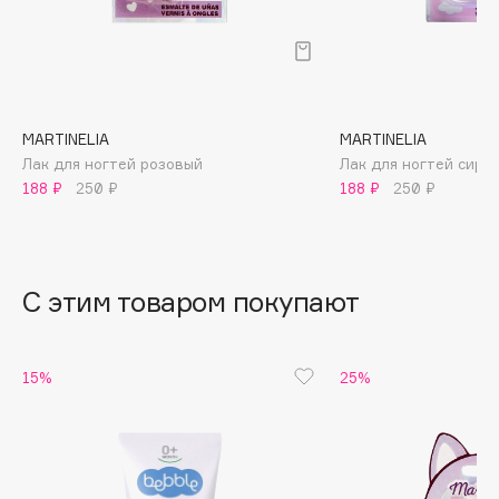
B
Babor
Baffy
Balmain Hair Couture
ЭКСКЛЮЗИВ
MARTINELIA
MARTINELIA
Banderas
Лак для ногтей розовый
Лак для ногтей сире
188 ₽
250 ₽
188 ₽
250 ₽
Basicare
Batiste
Beauty Bomb
Beauty Pati
С этим товаром покупают
Beautyblades
НОВИНКА
beautyblender
15%
25%
Bebble
Beverly Hills Polo Club
Biodance
Bioderma