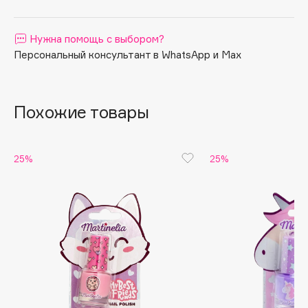
Apagard
Aravia Professional
Нужна помощь с выбором?
Персональный консультант в WhatsApp и Max
Arcadia
Archetype
Architect Demidoff
Похожие товары
ARIVE MAKEUP
Art&Fact
Art-Visage
25%
25%
Artdeco
Astra
Atelier Rebul
Augustinus Bader
Aveda
Avene