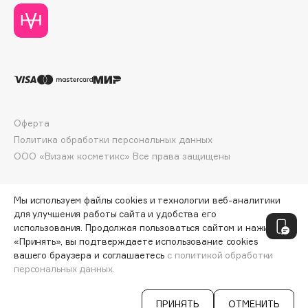
Deonica
Dessange
Dior
Divage
Dolce & Gabbana
Dolomit
Оферта
Dorco
Политика обработки персональных данных
DP Daily Perfection
ООО «Визаж косметикс» Все права защищены
Dr. Vranjes Firenze
Dr.Althea
Мы используем файлы cookies и технологии веб-аналитики
Dr.Ceuracle
для улучшения работы сайта и удобства его
Dr.Jart+
использования. Продолжая пользоваться сайтом и нажимая
DSD de Luxe
«Принять», вы подтверждаете использование cookies
вашего браузера и соглашаетесь
с политикой обработки
Dyson
персональных данных.
ДОБАВИТЬ В КОРЗИНУ
188 ₽
250 ₽
ПРИНЯТЬ
ОТМЕНИТЬ