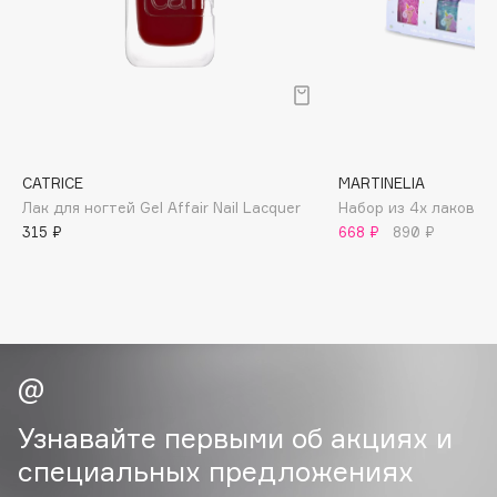
B
Babor
Baffy
Balmain Hair Couture
ЭКСКЛЮЗИВ
Banderas
CATRICE
MARTINELIA
Basicare
Лак для ногтей Gel Affair Nail Lacquer
Набор из 4х лаков д
Batiste
315 ₽
668 ₽
890 ₽
Beauty Bomb
Beauty Pati
Beautyblades
НОВИНКА
beautyblender
Bebble
Beverly Hills Polo Club
Узнавайте первыми об акциях и
Biodance
специальных предложениях
Bioderma