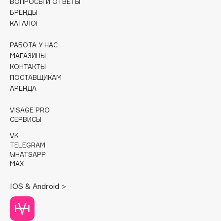
ВОПРОСЫ И ОТВЕТЫ
БРЕНДЫ
Cadence
КАТАЛОГ
Capelli Dorati
РАБОТА У НАС
Carbon Theory
МАГАЗИНЫ
Carmex
КОНТАКТЫ
Carolina Herrera
ПОСТАВЩИКАМ
Catrice
АРЕНДА
Celimax
VISAGE PRO
Cettua
СЕРВИСЫ
Chupa Chups
VK
Clarette
TELEGRAM
WHATSAPP
Clarins
MAX
Clarins Precious
НОВИНКА
Clinique
IOS & Android >
Clive Christian
Club De Nuit