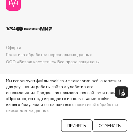
Deonica
Dessange
Dior
Divage
Dolce & Gabbana
Dolomit
Оферта
Dorco
Политика обработки персональных данных
ООО «Визаж косметикс» Все права защищены
DP Daily Perfection
Dr. Vranjes Firenze
Dr.Althea
Мы используем файлы cookies и технологии веб-аналитики
для улучшения работы сайта и удобства его
Dr.Ceuracle
использования. Продолжая пользоваться сайтом и нажимая
Dr.Jart+
«Принять», вы подтверждаете использование cookies
DSD de Luxe
вашего браузера и соглашаетесь
с политикой обработки
персональных данных.
Dyson
ПРИНЯТЬ
ОТМЕНИТЬ