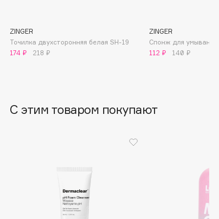
B
Babor
ZINGER
ZINGER
Baffy
Точилка двухсторонняя белая SH-19
Спонж для умывания 
174 ₽
218 ₽
112 ₽
140 ₽
Balmain Hair Couture
ЭКСКЛЮЗИВ
Banderas
Basicare
Batiste
С этим товаром покупают
Beauty Bomb
Beauty Pati
Beautyblades
НОВИНКА
beautyblender
Bebble
Beverly Hills Polo Club
Biodance
Bioderma