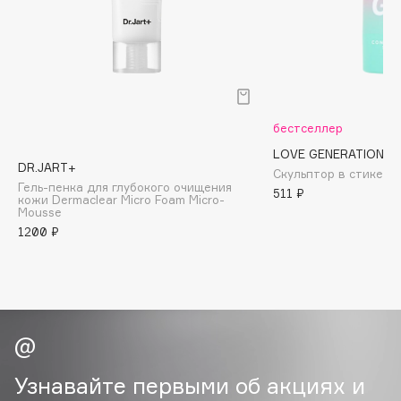
Biomed
Biorepair
Blanx
Blistex
BLOME
бестселлер
Boadicea The Victorious
LOVE GENERATION
Bobbi Brown
DR.JART+
Скульптор в стике дл
BOOMSHOP
Гель-пенка для глубокого очищения
511 ₽
кожи Dermaclear Micro Foam Micro-
BORK
Mousse
Brunello Cucinelli
1200 ₽
Bvlgari
by TERRY
BY WISHTREND
Byredo
Узнавайте первыми об акциях и
C