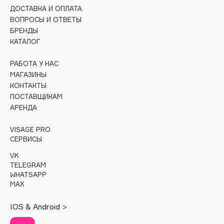
Collagenina
ДОСТАВКА И ОПЛАТА
Consly
ВОПРОСЫ И ОТВЕТЫ
БРЕНДЫ
Corimo
КАТАЛОГ
CosRX
Cottolina
РАБОТА У НАС
МАГАЗИНЫ
Crescina
КОНТАКТЫ
Cunzite
ПОСТАВЩИКАМ
Curaprox
АРЕНДА
VISAGE PRO
D
СЕРВИСЫ
VK
d'Alba
TELEGRAM
WHATSAPP
DABO
MAX
DARLING*
Darphin
IOS & Android >
Davines