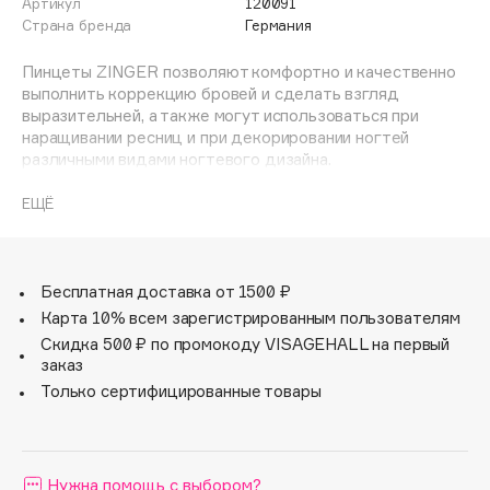
Артикул
120091
Adele for you
Страна бренда
Германия
Финал лета
Advante
ЭКСКЛЮЗИВ
Пинцеты ZINGER позволяют комфортно и качественно
1 АВГ - 31 АВГ
Aesop
выполнить коррекцию бровей и сделать взгляд
Age Stop
выразительней, а также могут использоваться при
ЭКСКЛЮЗИВ
наращивании ресниц и при декорировании ногтей
AHFA Cosmetics
различными видами ногтевого дизайна.
Ajmal
ЕЩЁ
Alix Avien
Allies of Skin
AMAN
Бесплатная доставка от 1500 ₽
Amina Daudova Brushes
Карта 10% всем зарегистрированным пользователям
Amouage
Скидка 500 ₽ по промокоду VISAGEHALL на первый
Amuleto Di Casa
заказ
Angiopharm
Только сертифицированные товары
ЭКСКЛЮЗИВ
Annbeauty
Anua
Нужна помощь с выбором?
Apadent