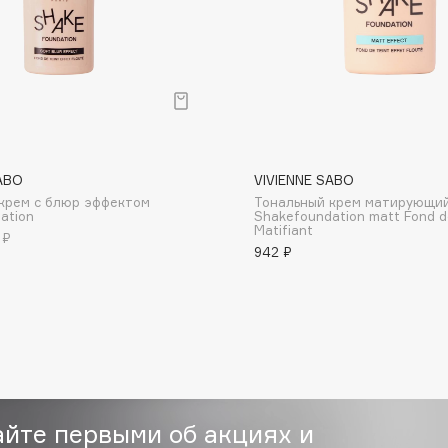
Dr.Althea
Dr.Ceuracle
Dr.Jart+
DSD de Luxe
Dyson
ABO
VIVIENNE SABO
крем с блюр эффектом
Тональный крем матирующи
ation
Shakefoundation matt Fond d
Matifiant
 ₽
942 ₽
Estrâde
Estée Lauder
Etat Pur
айте первыми об акциях и
Etude House