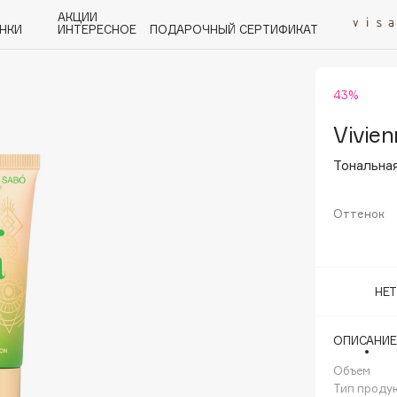
АКЦИИ
НКИ
ИНТЕРЕСНОЕ
ПОДАРОЧНЫЙ СЕРТИФИКАТ
43%
P
Q
R
S
T
U
V
W
Y
Z
А - Я
Vivie
Тональная
Оттенок
Angiopharm
KIKO Milano
НЕ
Estée Lauder
Clarins
ОПИСАНИЕ
Объем
Тип проду