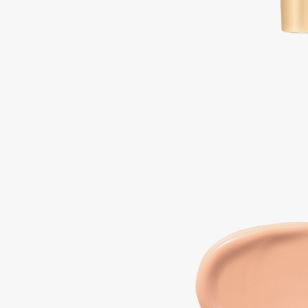
Подарки
0 - 9
Для дома
100BON
22|11
Техника
A
Acqua di Parma
Amina Daudova Brushes
Acque di Italia
Amouage
Adele for you
Amuleto Di Casa
Advante
Angiopharm
ЭКСКЛЮЗИВ
ЭКСКЛЮЗИВ
Aesop
Annbeauty
Age Stop
Anua
ЭКСКЛЮЗИВ
Apadent
AHFA Cosmetics
Apagard
Ajmal