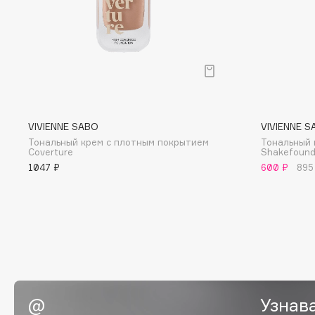
D
d'Alba
Dior
DABO
Divage
DARLING*
Dolce & Gabbana
Darphin
Dolomit
Davines
Dorco
VIVIENNE SABO
VIVIENNE S
Deonica
DP Daily Perfection
Тональный крем с плотным покрытием
Тональный 
Coverture
Shakefound
Dessange
Dr. Vranjes Firenze
1047 ₽
600 ₽
895
E
Eat My
Ella Bartsueva Brushes
Ecolatier
EMBRACE Haircare
Ecotools
Emmanuelle Jane
Узнав
EGIA
Enough