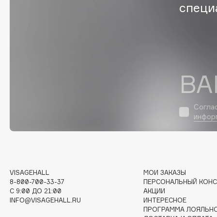
специ
Eigshow
EpilProfi
Elemis
Erborian
Elian Russia
Essence
Elie Saab
Essential Parfums Paris
ВА
F
Согла
инфор
FANE
Flipper
Farmstay
FLOEMA
Felce Azzurra
Floraïku
Fillerina
Forlle'd
VISAGEHALL
МОИ ЗАКАЗЫ
ЭКСКЛЮЗИВ
8-800-700-33-37
ПЕРСОНАЛЬНЫЙ КОНС
Fiona Franchimon
C 9:00 ДО 21:00
АКЦИИ
INFO@VISAGEHALL.RU
ИНТЕРЕСНОЕ
ПРОГРАММА ЛОЯЛЬН