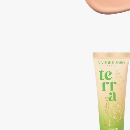
Aravia Professional
Alix Avien
Arcadia
Allies of Skin
Archetype
AMAN
B
Babor
beautyblender
Baffy
Bebble
Balmain Hair Couture
Beverly Hills Polo Club
ЭКСКЛЮЗИВ
Biodance
Banderas
Bioderma
Basicare
Biomed
Batiste
Biorepair
Beauty Bomb
Blanx
Beauty Pati
Blistex
Beautyblades
НОВИНКА