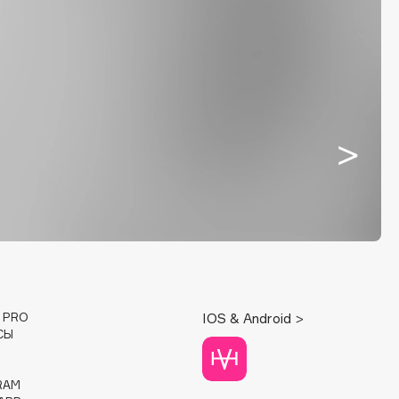
E PRO
IOS & Android >
СЫ
RAM