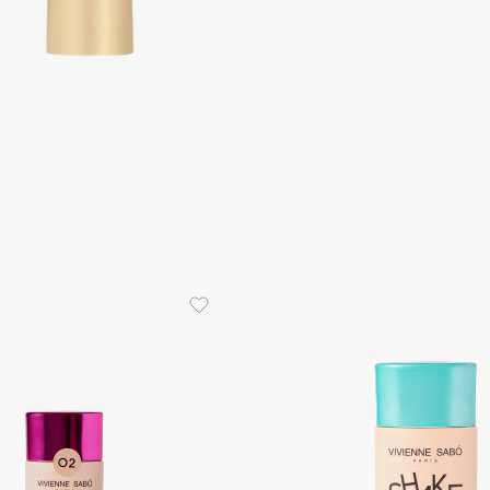
Consly
Corimo
CosRX
Cottolina
Crescina
Cunzite
Curaprox