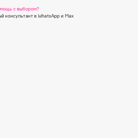
менный контроль над блеском. Результат —
й естественный образ, который сохраняется на
мощь с выбором?
и всего дня.
й консультант в WhatsApp и Max