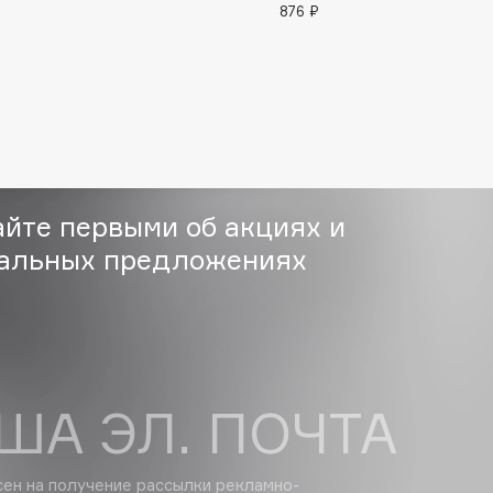
876 ₽
Consly
Corimo
айте первыми об акциях и
CosRX
альных предложениях
Cottolina
Crescina
Cunzite
Curaprox
ША ЭЛ. ПОЧТА
сен на получение
рассылки рекламно-