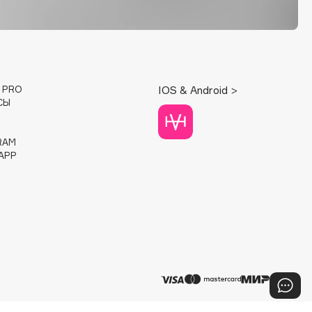
E PRO
IOS & Android >
СЫ
RAM
APP