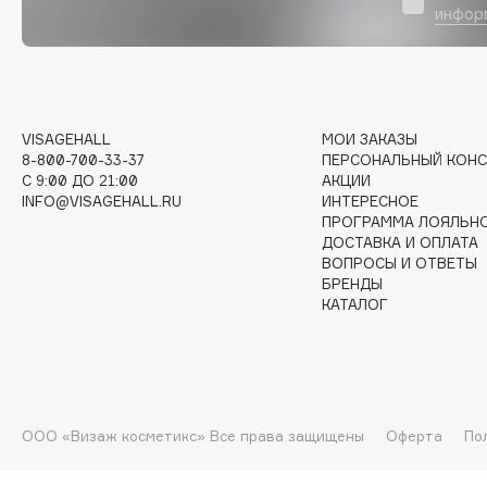
D
инфор
d'Alba
Dior
DABO
Divage
DARLING*
Dolce & Gabbana
VISAGEHALL
МОИ ЗАКАЗЫ
Darphin
Dolomit
8-800-700-33-37
ПЕРСОНАЛЬНЫЙ КОНС
Davines
Dorco
C 9:00 ДО 21:00
АКЦИИ
INFO@VISAGEHALL.RU
ИНТЕРЕСНОЕ
Deonica
DP Daily Perfection
ПРОГРАММА ЛОЯЛЬН
Dessange
Dr. Vranjes Firenze
ДОСТАВКА И ОПЛАТА
ВОПРОСЫ И ОТВЕТЫ
БРЕНДЫ
КАТАЛОГ
E
Eat My
Ella Bartsueva Brushes
Ecolatier
EMBRACE Haircare
ООО «Визаж косметикс» Все права защищены
Оферта
По
Ecotools
Emmanuelle Jane
EGIA
Enough