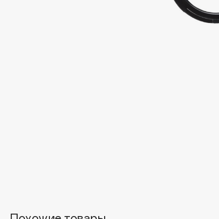
Подарки
0 - 9
Для дома
100BON
22|11
Техника
A
Acqua di Parma
Amina Daudova Brushes
Acque di Italia
Amouage
Adele for you
Amuleto Di Casa
Advante
Angiopharm
ЭКСКЛЮЗИВ
ЭКСКЛЮЗИВ
Aesop
Annbeauty
Age Stop
Anua
ЭКСКЛЮЗИВ
Apadent
AHFA Cosmetics
Apagard
Ajmal
Похожие товары