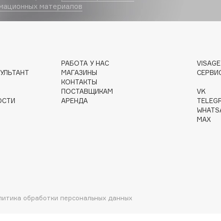
мационных материалов
Dr.Althea
Dr.Ceuracle
Dr.Jart+
РАБОТА У НАС
VISAG
DSD de Luxe
УЛЬТАНТ
МАГАЗИНЫ
СЕРВИ
Dyson
КОНТАКТЫ
ПОСТАВЩИКАМ
VK
ОСТИ
АРЕНДА
TELEG
WHATS
MAX
Estrâde
Estée Lauder
литика обработки персональных данных
Etat Pur
Etude House