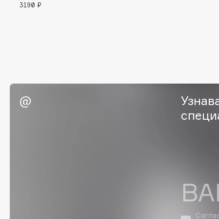
3190 ₽
BLOME
C
Cadence
Chupa Chups
Capelli Dorati
Clarette
Узнав
Carbon Theory
Clarins
специ
Carmex
Clarins Precious
НОВИНКА
Carolina Herrera
Clinique
Catrice
Clive Christian
Celimax
Club De Nuit
Cettua
Collagenina
ВА
Согла