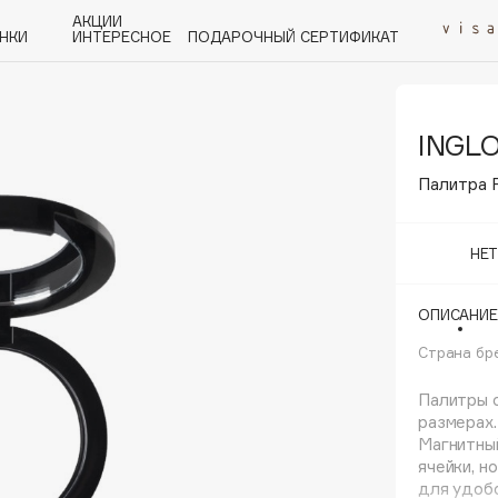
АКЦИИ
НКИ
ИНТЕРЕСНОЕ
ПОДАРОЧНЫЙ СЕРТИФИКАТ
INGL
P
Q
R
S
T
U
V
W
Y
Z
А - Я
Палитра 
НЕ
ОПИСАНИЕ
Angiopharm
KIKO Milano
Страна бр
Estée Lauder
Палитры 
Clarins
размерах.
Магнитный
ячейки, н
для удобс