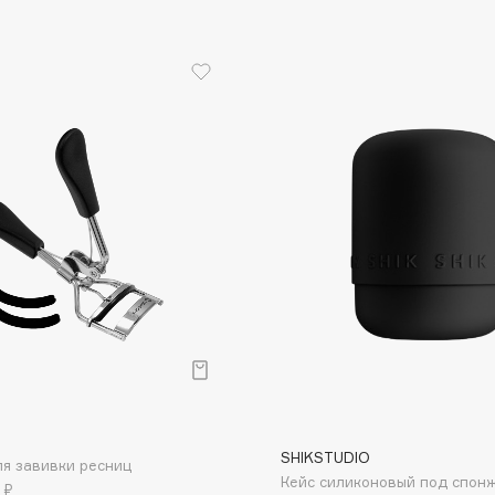
Aveda
Avene
Boadicea The Victorious
Bobbi Brown
BOOMSHOP
BORK
Brunello Cucinelli
Bvlgari
р
by TERRY
BY WISHTREND
SHIKSTUDIO
я завивки ресниц
Byredo
Кейс силиконовый под спон
 ₽