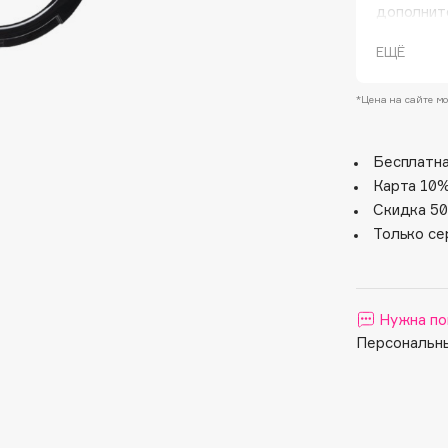
дополнит
Freedom 
продукты
ЕЩЁ
индивидуа
Все прод
*Цена на сайте мо
предлагаю
Бесплатна
Карта 10%
Скидка 50
Architect Demidoff
Только се
ARIVE MAKEUP
Art&Fact
Art-Visage
Нужна по
Artdeco
Персональны
Astra
Atelier Rebul
Augustinus Bader