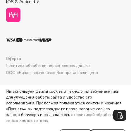
IOS & Android >
Deonica
Dessange
Dior
Divage
Dolce & Gabbana
Dolomit
Dorco
Оферта
DP Daily Perfection
Политика обработки персональных данных
Dr. Vranjes Firenze
ООО «Визаж косметикс» Все права защищены
Dr.Althea
Dr.Ceuracle
Мы используем файлы cookies и технологии веб-аналитики
Dr.Jart+
для улучшения работы сайта и удобства его
DSD de Luxe
использования. Продолжая пользоваться сайтом и нажимая
«Принять», вы подтверждаете использование cookies
Dyson
ПО ЗОЛОТОЙ КАРТЕ:
801 ₽
вашего браузера и соглашаетесь
с политикой обработки
персональных данных.
ДОБАВИТЬ В КОРЗИНУ
890 ₽