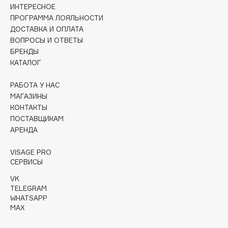
Collagenina
ИНТЕРЕСНОЕ
ПРОГРАММА ЛОЯЛЬНОСТИ
Consly
ДОСТАВКА И ОПЛАТА
Corimo
ВОПРОСЫ И ОТВЕТЫ
CosRX
БРЕНДЫ
Cottolina
КАТАЛОГ
Crescina
РАБОТА У НАС
Cunzite
МАГАЗИНЫ
Curaprox
КОНТАКТЫ
ПОСТАВЩИКАМ
АРЕНДА
D
VISAGE PRO
СЕРВИСЫ
d'Alba
DABO
VK
TELEGRAM
DARLING*
WHATSAPP
Darphin
MAX
Davines