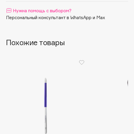
Apagard
Нужна помощь с выбором?
Aravia Professional
Персональный консультант в WhatsApp и Max
Arcadia
Archetype
Похожие товары
Architect Demidoff
ARIVE MAKEUP
Art&Fact
Art-Visage
Artdeco
Astra
Atelier Rebul
Augustinus Bader
Aveda
Avene