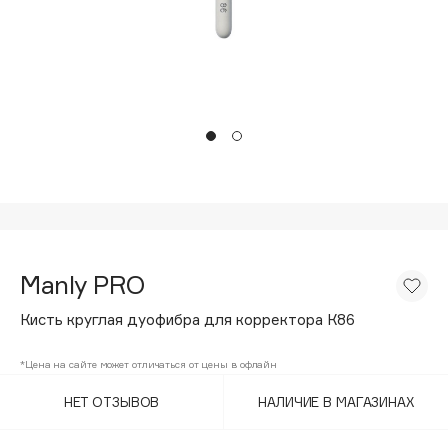
Подарки
Tom Ford
HFC
Для дома
Angiopharm
Техника
KIKO Milano
Estée Lauder
Clarins
0 - 9
100BON
Manly PRO
22|11
Кисть круглая дуофибра для корректора К86
A
*Цена на сайте может отличаться от цены в офлайн
НЕТ ОТЗЫВОВ
НАЛИЧИЕ В МАГАЗИНАХ
Acqua di Parma
Acque di Italia