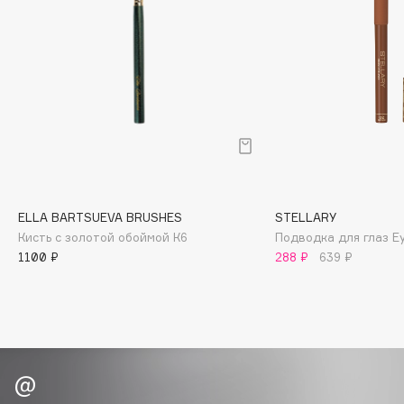
Biomed
Biorepair
Blanx
Blistex
BLOME
Boadicea The Victorious
Bobbi Brown
BOOMSHOP
BORK
ELLA BARTSUEVA BRUSHES
STELLARY
Brunello Cucinelli
Кисть с золотой обоймой К6
Подводка для глаз Ey
1100 ₽
288 ₽
639 ₽
Bvlgari
by TERRY
BY WISHTREND
Byredo
C