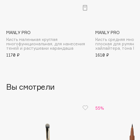
B
Babor
Baffy
MANLY PRO
MANLY PRO
Balmain Hair Couture
ЭКСКЛЮЗИВ
Кисть маленькая круглая
Кисть средняя много
многофункциональная, для нанесения
плоская для румян, к
Banderas
теней и растушевки карандаша
хайлайтера, тона К1
Basicare
1170 ₽
1610 ₽
Batiste
Beauty Bomb
Beauty Pati
Вы смотрели
Beautyblades
НОВИНКА
beautyblender
Bebble
55%
Beverly Hills Polo Club
Biodance
Bioderma