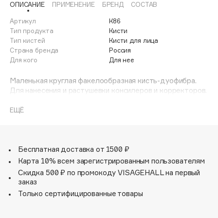
ОПИСАНИЕ
ПРИМЕНЕНИЕ
БРЕНД
СОСТАВ
Adele for you
Финал лета
Advante
Артикул
К86
ЭКСКЛЮЗИВ
Тип продукта
Кисти
1 АВГ - 31 АВГ
Aesop
Тип кистей
Кисти для лица
Age Stop
Страна бренда
Россия
ЭКСКЛЮЗИВ
Для кого
Для нее
AHFA Cosmetics
Ajmal
Маленькая круглая факелообразная кисть-дуофибра.
Для нанесения и растушевки консилеров и корректоров.
Alix Avien
Кисть состоит из ворса разной длины, более короткий
Allies of Skin
черный ворс создает плотность и упругость формы, а
ЕЩЁ
AMAN
более длинный белый ворс обеспечивает качественную
растушевку. Кисть имеет удобную круглую вытянутую
Amina Daudova Brushes
форму, с ней очень легко наносить и растушевывать
Amouage
любые корректоры и консилеры локально для
Бесплатная доставка от 1500 ₽
достижения идеального макияжа кожи.
Amuleto Di Casa
Карта 10% всем зарегистрированным пользователям
Скидка 500 ₽ по промокоду VISAGEHALL на первый
Angiopharm
ЭКСКЛЮЗИВ
заказ
Annbeauty
Только сертифицированные товары
Anua
Apadent