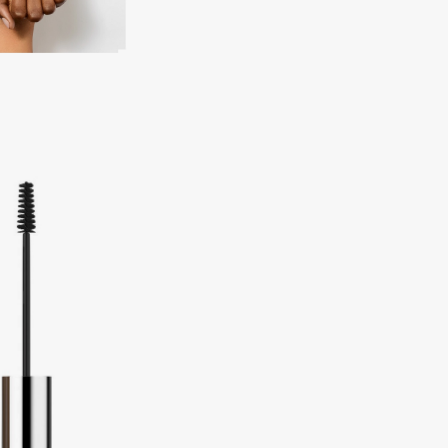
Consly
Corimo
CosRX
Cottolina
Crescina
Cunzite
Curaprox