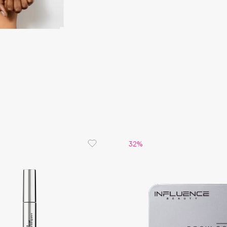
Eva Mosaic
Ex Nihilo
EXOARI L
Fragrance Du Bois
32%
Frederic Malle
Frudia
Funny Organix