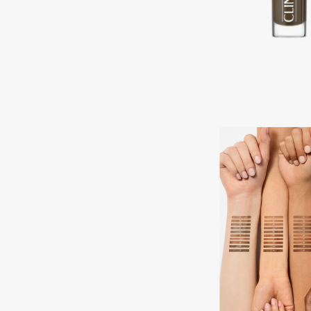
D
d'Alba
Dior
DABO
Divage
DARLING*
Dolce & Gabbana
Darphin
Dolomit
Davines
Dorco
Deonica
DP Daily Perfection
Dessange
Dr. Vranjes Firenze
E
Eat My
Ella Bartsueva Brushes
Ecolatier
EMBRACE Haircare
Ecotools
Emmanuelle Jane
EGG
Enough