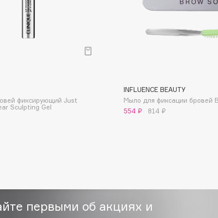
Gourmandise
Grace Day
Guerlain
Guess
INFLUENCE BEAUTY
ровей фиксирующий Just
Мыло для фиксации бровей B
ear Sculpting Gel
554 ₽
814 ₽
Holika Holika
Holly Polly
Holy Land
айте первыми об акциях и