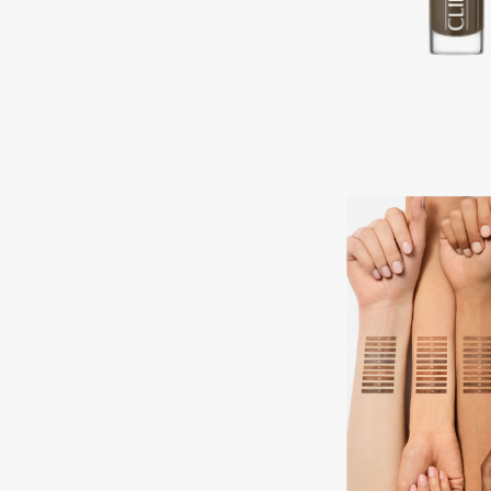
Aravia Professional
Alix Avien
Arcadia
Allies of Skin
Archetype
AMAN
B
Babor
beautyblender
Baffy
Bebble
Balmain Hair Couture
Beverly Hills Polo Club
ЭКСКЛЮЗИВ
Biodance
Banderas
Bioderma
Basicare
Biomed
Batiste
Biorepair
Beauty Bomb
Blanx
Beauty Pati
Blistex
Beautyblades
НОВИНКА