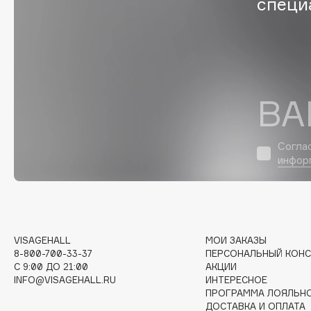
специ
I
I Love My Hair
INGLOT
ВА
Iceberg
Initio
Icon Skin
Insight Professional
Influence Beauty
Institut Esthederm
Согла
инфор
J
VISAGEHALL
МОИ ЗАКАЗЫ
James Read
Janeke
8-800-700-33-37
ПЕРСОНАЛЬНЫЙ КОНС
Jan Marini
Jimmy Choo
C 9:00 ДО 21:00
АКЦИИ
ЭКСКЛЮЗИВ
INFO@VISAGEHALL.RU
ИНТЕРЕСНОЕ
JMsolution
Jane Iredale
ПРОГРАММА ЛОЯЛЬН
ДОСТАВКА И ОПЛАТА