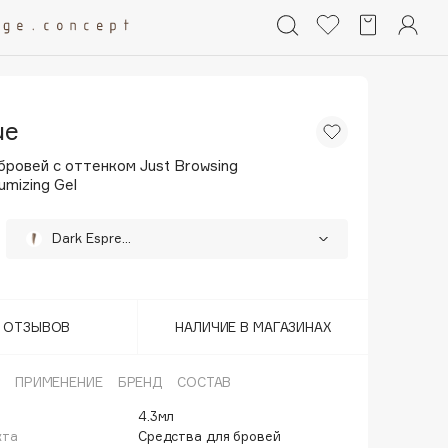
ue
бровей с оттенком Just Browsing
umizing Gel
Dark Espresso
Auburn
Cool Brown
Т ОТЗЫВОВ
НАЛИЧИЕ В МАГАЗИНАХ
Ebony
ПРИМЕНЕНИЕ
БРЕНД
СОСТАВ
Sandy Blonde
4.3мл
кта
Средства для бровей
Soft Brown