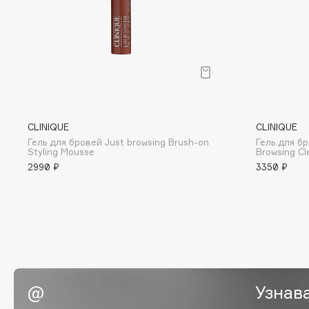
G
Garnier
Giardino Magico
Gecko
Gillette
Geltek
Givenchy
Genosys
Global Keratin
ЭКСКЛЮЗИВ
CLINIQUE
CLINIQUE
Global White
Geomar
Гель для бровей Just browsing Brush-on
Гель для б
Styling Mousse
Browsing Cl
2990 ₽
3350 ₽
H
Hadat Cosmetics
HELIBEAUTY
Hamis
Hempz
Hapica
HFC
Узнав