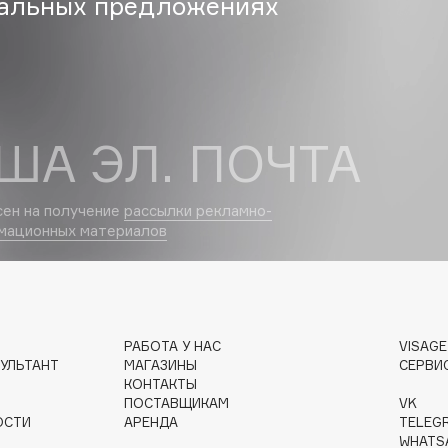
альных предложениях
Institute Estelare
ША ЭЛ. ПОЧТА
Instytutum
invisibobble
IS Clinical
сен на получение
рассылки рекламно-
мационных материалов
РАБОТА У НАС
VISAG
Jo Malone London
УЛЬТАНТ
МАГАЗИНЫ
СЕРВИ
Juliette Has A Gun
КОНТАКТЫ
ПОСТАВЩИКАМ
VK
Juvena
ОСТИ
АРЕНДА
TELEG
WHATS