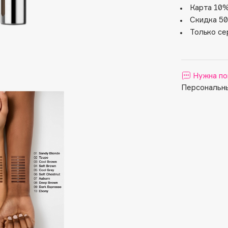
Aveda
Карта 10%
Avene
Скидка 50
Только се
Нужна по
Персональны
Boadicea The Victorious
Bobbi Brown
BOOMSHOP
BORK
Brunello Cucinelli
Bvlgari
by TERRY
BY WISHTREND
Byredo