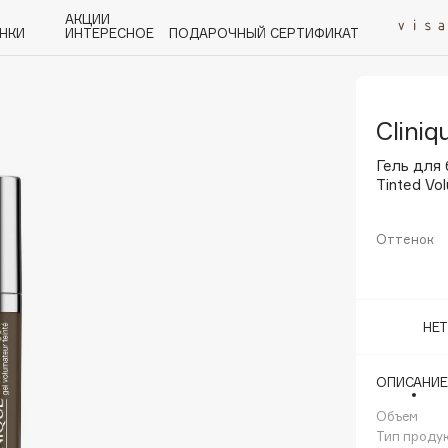
АКЦИИ
НКИ
ИНТЕРЕСНОЕ
ПОДАРОЧНЫЙ СЕРТИФИКАТ
Cliniq
P
Q
R
S
T
U
V
W
Y
Z
А - Я
Гель для 
Tinted Vol
Оттенок
Angiopharm
KIKO Milano
НЕ
Estée Lauder
Clarins
ОПИСАНИЕ
Объем
Тип проду