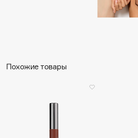
EGIA
EpilProfi
Eigshow
Erborian
Elemis
Essence
Elian Russia
Essential Parfums Paris
Elie Saab
Estrâde
Похожие товары
F
FANE
Flipper
Farmstay
FLOEMA
Felce Azzurra
Floraïku
Fillerina
Forlle'd
ЭКСКЛЮЗИВ
Fiona Franchimon