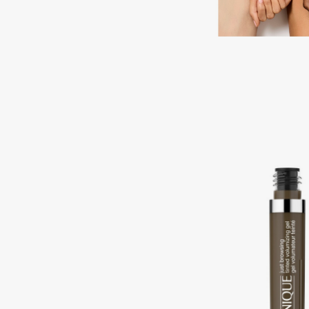
BLOME
C
Cadence
Chupa Chups
Capelli Dorati
Clarette
Carbon Theory
Clarins
Carmex
Clarins Precious
Carolina Herrera
Clinique
Catrice
Clive Christian
Celimax
Club De Nuit
Cettua
Collagenina