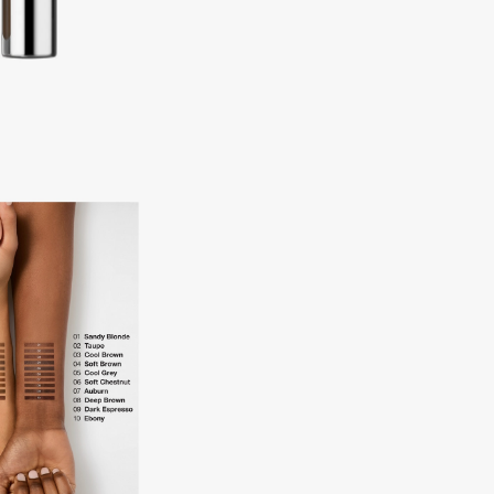
Dr.Althea
Dr.Ceuracle
Dr.Jart+
DSD de Luxe
Dyson
Estée Lauder
Etat Pur
Etude House
Etude organix