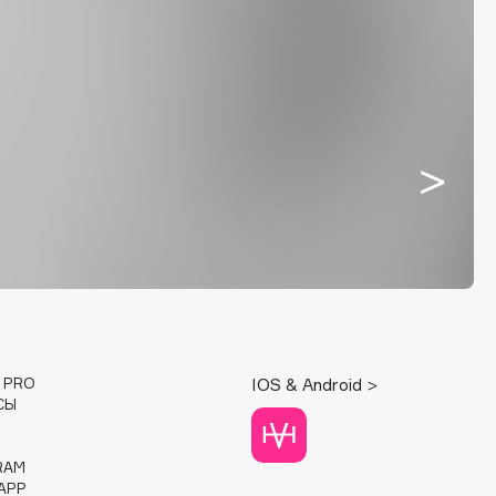
E PRO
IOS & Android >
СЫ
RAM
APP