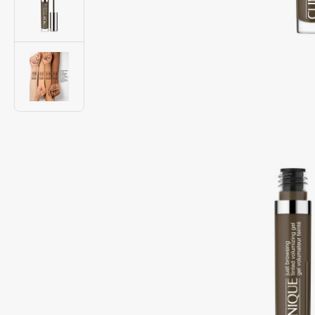
Подарки
0 - 9
Для дома
100BON
22|11
Техника
A
Acqua di Parma
Amina Daudova Brushes
Acque di Italia
Amouage
Adele for you
Amuleto Di Casa
Advante
Angiopharm
ЭКСКЛЮЗИВ
ЭКСКЛЮЗИВ
Aesop
Annbeauty
Age Stop
Anua
ЭКСКЛЮЗИВ
Apadent
AHFA Cosmetics
Apagard
Ajmal