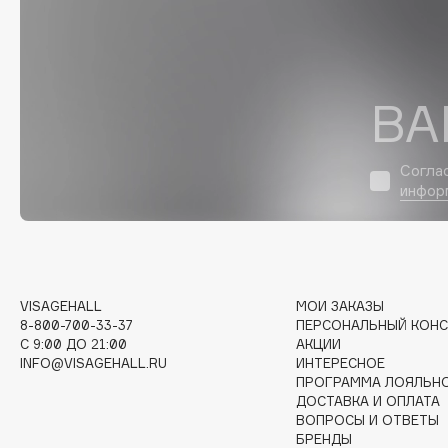
D
d'Alba
Dior
DABO
Divage
ВА
DARLING*
Dolce & Gabbana
Darphin
Dolomit
Davines
Dorco
Согла
инфор
Deonica
DP Daily Perfection
Dessange
Dr. Vranjes Firenze
VISAGEHALL
МОИ ЗАКАЗЫ
E
8-800-700-33-37
ПЕРСОНАЛЬНЫЙ КОНС
C 9:00 ДО 21:00
АКЦИИ
Eat My
Ella Bartsueva Brushes
INFO@VISAGEHALL.RU
ИНТЕРЕСНОЕ
ПРОГРАММА ЛОЯЛЬН
Ecolatier
EMBRACE Haircare
ДОСТАВКА И ОПЛАТА
Ecotools
Emmanuelle Jane
ВОПРОСЫ И ОТВЕТЫ
БРЕНДЫ
EGIA
Enough