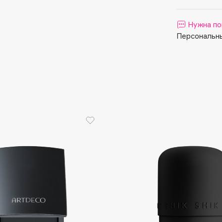
Aveda
Avene
Нужна по
Персональны
Boadicea The Victorious
Bobbi Brown
BOOMSHOP
BORK
Brunello Cucinelli
Bvlgari
by TERRY
BY WISHTREND
Byredo