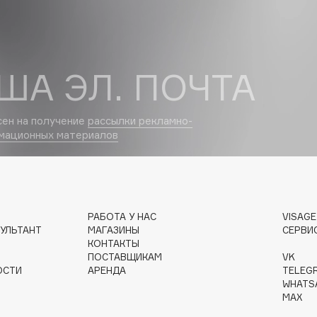
Dr.Althea
Dr.Ceuracle
ША ЭЛ. ПОЧТА
Dr.Jart+
DSD de Luxe
Dyson
сен на получение
рассылки рекламно-
мационных материалов
РАБОТА У НАС
VISAG
УЛЬТАНТ
МАГАЗИНЫ
СЕРВИ
КОНТАКТЫ
Estrâde
ПОСТАВЩИКАМ
VK
ОСТИ
АРЕНДА
TELEG
Estée Lauder
WHATS
Etat Pur
MAX
Etude House