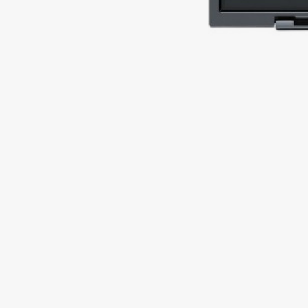
Подарки
0 - 9
Для дома
100BON
22|11
Техника
A
Acqua di Parma
Amina Daudova Brushes
Acque di Italia
Amouage
Adele for you
Amuleto Di Casa
Advante
Angiopharm
ЭКСКЛЮЗИВ
ЭКСКЛЮЗИВ
Aesop
Annbeauty
Age Stop
Anua
ЭКСКЛЮЗИВ
Apadent
AHFA Cosmetics
Apagard
Ajmal