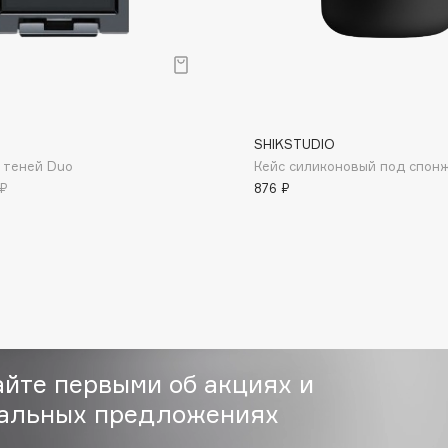
SHIKSTUDIO
Consly
 теней Duo
Кейс силиконовый под спон
Corimo
 ₽
876 ₽
CosRX
Cottolina
Crescina
Cunzite
Curaprox
айте первыми об акциях и
альных предложениях