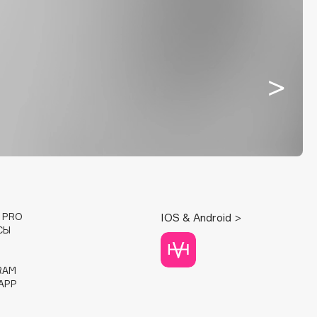
E PRO
IOS & Android >
СЫ
RAM
APP