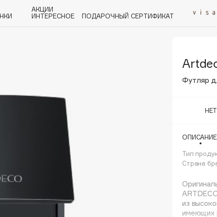
АКЦИИ
НКИ
ИНТЕРЕСНОЕ
ПОДАРОЧНЫЙ СЕРТИФИКАТ
Artde
P
Q
R
S
T
U
V
W
Y
Z
А - Я
Футляр д
НЕ
ОПИСАНИЕ
Angiopharm
KIKO Milano
Тип проду
Страна бр
Estée Lauder
Clarins
Оригинал
ARTDECO 
из высоко
имеющих 