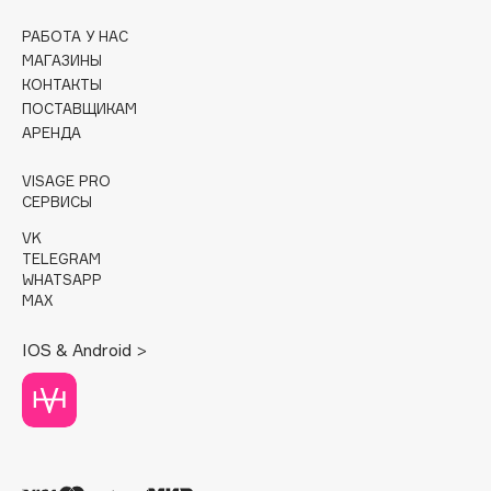
РАБОТА У НАС
Cadence
МАГАЗИНЫ
Capelli Dorati
КОНТАКТЫ
Carbon Theory
ПОСТАВЩИКАМ
Carmex
АРЕНДА
Carolina Herrera
VISAGE PRO
Catrice
СЕРВИСЫ
Celimax
VK
Cettua
TELEGRAM
WHATSAPP
Chupa Chups
MAX
Clarette
Clarins
IOS & Android >
Clarins Precious
Clinique
Clive Christian
Club De Nuit