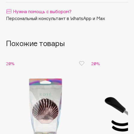
Apagard
Нужна помощь с выбором?
Aravia Professional
Персональный консультант в WhatsApp и Max
Arcadia
Archetype
Architect Demidoff
Похожие товары
ARIVE MAKEUP
Art&Fact
20%
20%
Art-Visage
Artdeco
Astra
Atelier Rebul
Augustinus Bader
Aveda
Avene