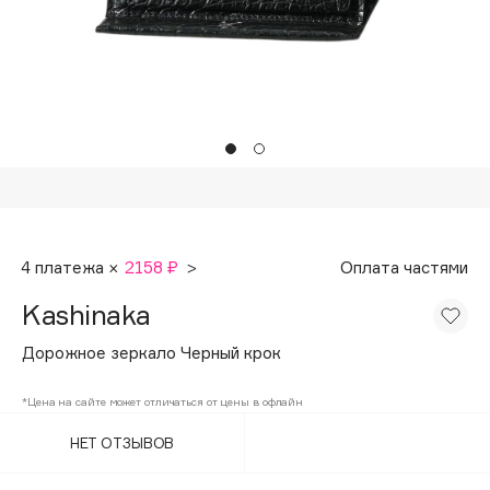
Подарки
Tom Ford
HFC
Для дома
Angiopharm
Техника
KIKO Milano
Estée Lauder
Clarins
0 - 9
4 платежа ×
2158 ₽
>
Оплата частями
100BON
Kashinaka
22|11
Дорожное зеркало Черный крок
A
*Цена на сайте может отличаться от цены в офлайн
НЕТ ОТЗЫВОВ
Acqua di Parma
Acque di Italia