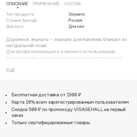
ОПИСАНИЕ
ПРИМЕНЕНИЕ
СОСТАВ
Adele for you
Финал лета
Advante
Тип продукта
Зеркало
ЭКСКЛЮЗИВ
1 АВГ - 31 АВГ
Страна бренда
Россия
Aesop
Для кого
Для нее
Age Stop
ЭКСКЛЮЗИВ
Дорожное зеркало – зеркало для макияжа планшет из
AHFA Cosmetics
натуральной кожи.
Ajmal
Для профессионального и личного использования.
Складывается для перевозки и защиты зеркального
Alix Avien
покрытия.
Allies of Skin
ЕЩЁ
AMAN
Amina Daudova Brushes
Amouage
Бесплатная доставка от 1500 ₽
Amuleto Di Casa
Карта 10% всем зарегистрированным пользователям
Angiopharm
Скидка 500 ₽ по промокоду VISAGEHALL на первый
ЭКСКЛЮЗИВ
заказ
Annbeauty
Только сертифицированные товары
Anua
Apadent