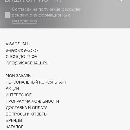
Biomed
Согласен на получение
рассылки
Biorepair
рекламно-информационных
Blanx
материалов
Blistex
BLOME
Boadicea The Victorious
VISAGEHALL
Bobbi Brown
8-800-700-33-37
C 9:00 ДО 21:00
BOOMSHOP
INFO@VISAGEHALL.RU
BORK
Brunello Cucinelli
МОИ ЗАКАЗЫ
ПЕРСОНАЛЬНЫЙ КОНСУЛЬТАНТ
Bvlgari
АКЦИИ
by TERRY
ИНТЕРЕСНОЕ
BY WISHTREND
ПРОГРАММА ЛОЯЛЬНОСТИ
Byredo
ДОСТАВКА И ОПЛАТА
ВОПРОСЫ И ОТВЕТЫ
БРЕНДЫ
C
КАТАЛОГ