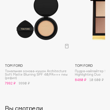
B
Babor
Baffy
Balmain Hair Couture
ЭКСКЛЮЗИВ
Banderas
Basicare
Batiste
Beauty Bomb
Beauty Pati
TOM FORD
TOM FORD
Beautyblades
НОВИНКА
Тональная основа-кушон Architecture
Пудра-хайлайтер Shad
Soft Matte Blurring SPF 40/PA+++ new
Highlighting Duo
beautyblender
(рефил)
8480 ₽
10 600 ₽
7992 ₽
9990 ₽
Bebble
Beverly Hills Polo Club
Biodance
Bioderma
Вы смотрели