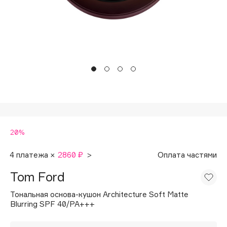
Подарки
Tom Ford
HFC
Для дома
Angiopharm
Техника
KIKO Milano
Estée Lauder
Clarins
0 - 9
20%
100BON
22|11
4 платежа ×
2860 ₽
>
Оплата частями
Tom Ford
A
Тональная основа-кушон Architecture Soft Matte
Blurring SPF 40/PA+++
Acqua di Parma
Acque di Italia