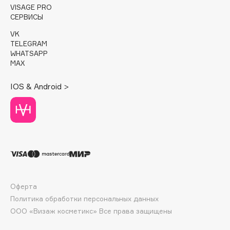
VISAGE PRO
Deonica
СЕРВИСЫ
Dessange
VK
Dior
TELEGRAM
Divage
WHATSAPP
MAX
Dolce & Gabbana
Dolomit
IOS & Android >
Dorco
DP Daily Perfection
Dr. Vranjes Firenze
Dr.Althea
Dr.Ceuracle
Dr.Jart+
DSD de Luxe
Оферта
Dyson
Политика обработки персональных данных
ООО «Визаж косметикс» Все права защищены