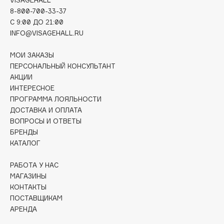
Collagenina
8-800-700-33-37
Consly
C 9:00 ДО 21:00
INFO@VISAGEHALL.RU
Corimo
CosRX
МОИ ЗАКАЗЫ
Cottolina
ПЕРСОНАЛЬНЫЙ КОНСУЛЬТАНТ
Crescina
АКЦИИ
ИНТЕРЕСНОЕ
Cunzite
ПРОГРАММА ЛОЯЛЬНОСТИ
Curaprox
ДОСТАВКА И ОПЛАТА
ВОПРОСЫ И ОТВЕТЫ
БРЕНДЫ
D
КАТАЛОГ
d'Alba
РАБОТА У НАС
МАГАЗИНЫ
DABO
КОНТАКТЫ
DARLING*
ПОСТАВЩИКАМ
Darphin
АРЕНДА
Davines