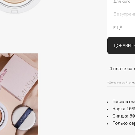
Для кого
Безупречн
Кушон лег
полумато
ЕЩЁ
Придает в
покрытие 
ДОБАВИТЬ
Architect Demidoff
4 платежа 
ARIVE MAKEUP
*Цена на сайте мо
Art&Fact
Art-Visage
Бесплатна
Artdeco
Карта 10%
Astra
Скидка 50
Atelier Rebul
Только се
Augustinus Bader