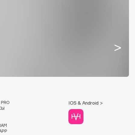
E PRO
IOS & Android >
СЫ
RAM
APP