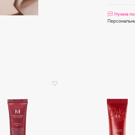
Aveda
Avene
Нужна по
Персональны
Boadicea The Victorious
Bobbi Brown
BOOMSHOP
BORK
Brunello Cucinelli
Bvlgari
by TERRY
BY WISHTREND
Byredo