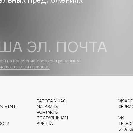
Dr.Althea
Dr.Ceuracle
Dr.Jart+
DSD de Luxe
ША ЭЛ. ПОЧТА
Dyson
сен на получение
рассылки рекламно-
мационных материалов
РАБОТА У НАС
VISAG
УЛЬТАНТ
МАГАЗИНЫ
СЕРВИ
Estée Lauder
КОНТАКТЫ
Etat Pur
ПОСТАВЩИКАМ
VK
ОСТИ
АРЕНДА
TELEG
Etude House
WHATS
Etude organix