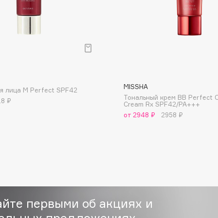
р
Consly
MISSHA
Corimo
я лица M Perfect SPF42
Тональный крем BB Perfect 
18 ₽
CosRX
Cream Rx SPF42/PA+++
от 2948 ₽
2958 ₽
Cottolina
Crescina
Cunzite
Curaprox
айте первыми об акциях и
альных предложениях