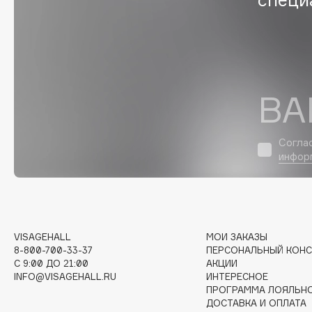
D
d'Alba
Dior
DABO
Divage
DARLING*
Dolce & Gabbana
Darphin
Dolomit
ВА
Davines
Dorco
Deonica
DP Daily Perfection
Согла
Dessange
Dr. Vranjes Firenze
инфор
E
VISAGEHALL
МОИ ЗАКАЗЫ
8-800-700-33-37
ПЕРСОНАЛЬНЫЙ КОНС
Eat My
Ella Bartsueva Brushes
C 9:00 ДО 21:00
АКЦИИ
Ecolatier
EMBRACE Haircare
INFO@VISAGEHALL.RU
ИНТЕРЕСНОЕ
ПРОГРАММА ЛОЯЛЬН
Ecotools
Emmanuelle Jane
ДОСТАВКА И ОПЛАТА
EGG
Enough