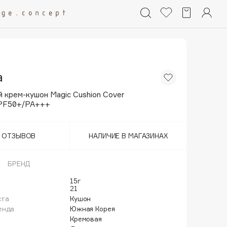
a
 крем-кушон Magic Cushion Cover
SPF50+/PA+++
Т ОТЗЫВОВ
НАЛИЧИЕ В МАГАЗИНАХ
БРЕНД
15г
21
кта
Кушон
енда
Южная Корея
Кремовая