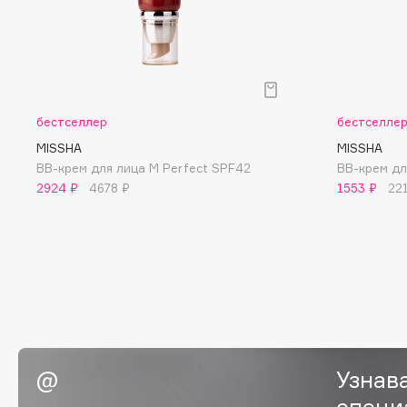
BLOME
C
бестселлер
бестселле
Cadence
Chupa Chups
MISSHA
MISSHA
Capelli Dorati
Clarette
BB-крем для лица M Perfect SPF42
BB-крем дл
2924 ₽
4678 ₽
1553 ₽
22
Carbon Theory
Clarins
Carmex
Clarins Precious
Carolina Herrera
Clinique
Catrice
Clive Christian
Celimax
Club De Nuit
Cettua
Collagenina
Узнав
специ