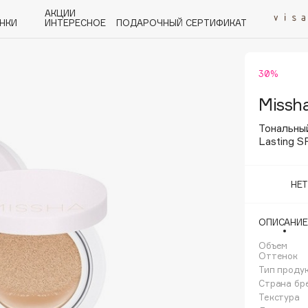
АКЦИИ
НКИ
ИНТЕРЕСНОЕ
ПОДАРОЧНЫЙ СЕРТИФИКАТ
30%
P
Q
R
S
T
U
V
W
Y
Z
А - Я
Missh
Тональный
Lasting 
НЕ
Angiopharm
KIKO Milano
ОПИСАНИЕ
Estée Lauder
Объем
Clarins
Оттенок
Тип проду
Страна бр
Текстура