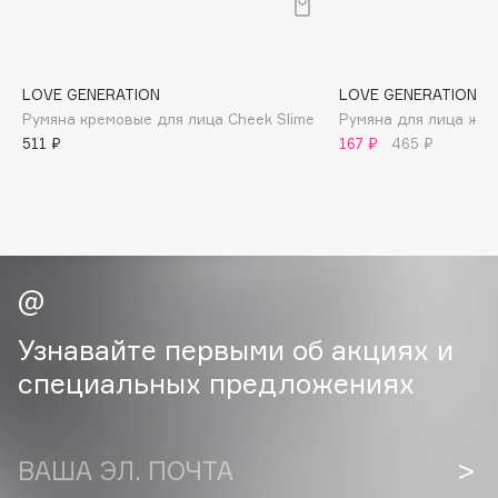
B
Babor
Baffy
LOVE GENERATION
LOVE GENERATION
Румяна кремовые для лица Cheek Slime
Румяна для лица жид
Balmain Hair Couture
ЭКСКЛЮЗИВ
511 ₽
167 ₽
465 ₽
Banderas
Basicare
Batiste
Beauty Bomb
Beauty Pati
Beautyblades
НОВИНКА
Узнавайте первыми об акциях и
beautyblender
специальных предложениях
Bebble
Beverly Hills Polo Club
Biodance
ВАША ЭЛ. ПОЧТА
Bioderma