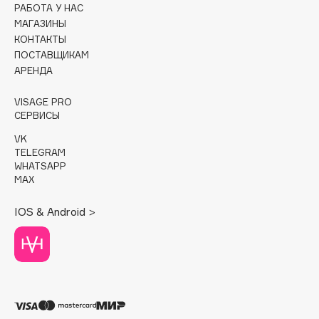
РАБОТА У НАС
МАГАЗИНЫ
Cadence
КОНТАКТЫ
Capelli Dorati
ПОСТАВЩИКАМ
Carbon Theory
АРЕНДА
Carmex
VISAGE PRO
Carolina Herrera
СЕРВИСЫ
Catrice
VK
Celimax
TELEGRAM
Cettua
WHATSAPP
MAX
Chupa Chups
Clarette
IOS & Android >
Clarins
Clarins Precious
Clinique
Clive Christian
Club De Nuit