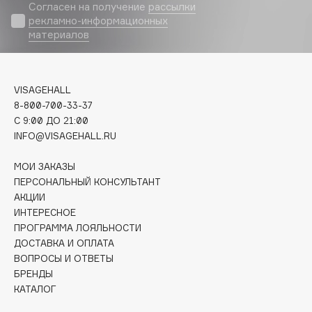
Biomed
Согласен на получение
рассылки
рекламно-информационных
Biorepair
материалов
Blanx
Blistex
BLOME
VISAGEHALL
Boadicea The Victorious
8-800-700-33-37
Bobbi Brown
C 9:00 ДО 21:00
INFO@VISAGEHALL.RU
BOOMSHOP
BORK
МОИ ЗАКАЗЫ
Brunello Cucinelli
ПЕРСОНАЛЬНЫЙ КОНСУЛЬТАНТ
АКЦИИ
Bvlgari
ИНТЕРЕСНОЕ
by TERRY
ПРОГРАММА ЛОЯЛЬНОСТИ
BY WISHTREND
ДОСТАВКА И ОПЛАТА
Byredo
ВОПРОСЫ И ОТВЕТЫ
БРЕНДЫ
КАТАЛОГ
C