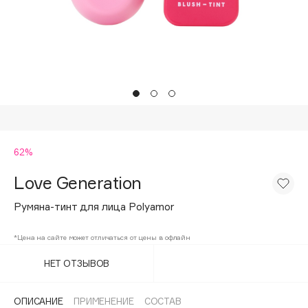
Подарки
Tom Ford
HFC
Для дома
Angiopharm
Техника
KIKO Milano
Estée Lauder
Clarins
0 - 9
62%
Love Generation
100BON
22|11
Румяна-тинт для лица Polyamor
*Цена на сайте может отличаться от цены в офлайн
A
НЕТ ОТЗЫВОВ
Acqua di Parma
Acque di Italia
ОПИСАНИЕ
ПРИМЕНЕНИЕ
СОСТАВ