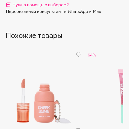
Нужна помощь с выбором?
Apagard
Персональный консультант в WhatsApp и Max
Aravia Professional
Arcadia
Archetype
Похожие товары
Architect Demidoff
ARIVE MAKEUP
64%
Art&Fact
Art-Visage
Artdeco
Astra
Atelier Rebul
Augustinus Bader
Aveda
Avene