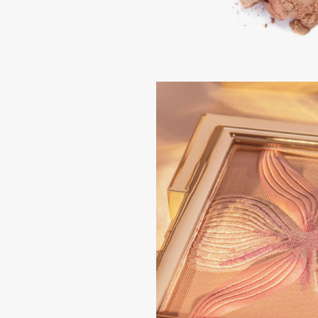
Aravia Professional
Alix Avien
Arcadia
Allies of Skin
Archetype
AMAN
B
Babor
beautyblender
Baffy
Bebble
Balmain Hair Couture
Beverly Hills Polo Club
ЭКСКЛЮЗИВ
Biodance
Banderas
Bioderma
Basicare
Biomed
Batiste
Biorepair
Beauty Bomb
Blanx
Beauty Pati
Blistex
Beautyblades
НОВИНКА