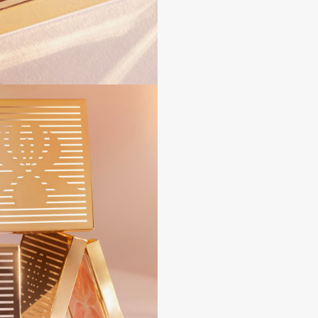
Dr.Althea
Dr.Ceuracle
Dr.Jart+
DSD de Luxe
Dyson
Estée Lauder
Etat Pur
Etude House
Etude organix