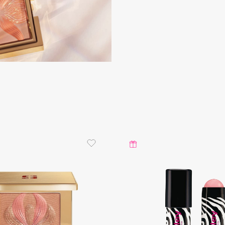
Gourmandise
Grace Day
Guerlain
Guess
Holika Holika
Holly Polly
Holy Land