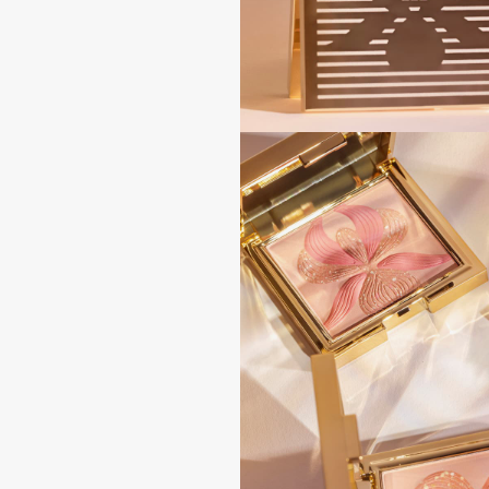
EGIA
EpilProfi
Eigshow
Erborian
Elemis
Essence
Elian Russia
Essential Parfums Paris
Elie Saab
Estrâde
F
FANE
Flipper
Farmstay
FLOEMA
Felce Azzurra
Floraïku
Fillerina
Forlle'd
ЭКСКЛЮЗИВ
Fiona Franchimon