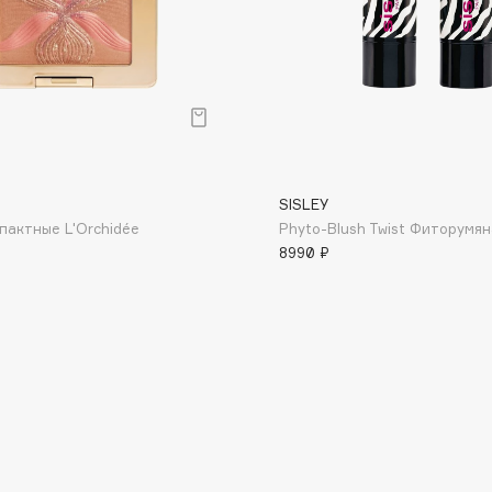
Institute Estelare
Instytutum
invisibobble
SISLEY
IS Clinical
пактные L'Orchidée
Phyto-Blush Twist Фиторумя
8990 ₽
Jo Malone London
Juliette Has A Gun
Juvena