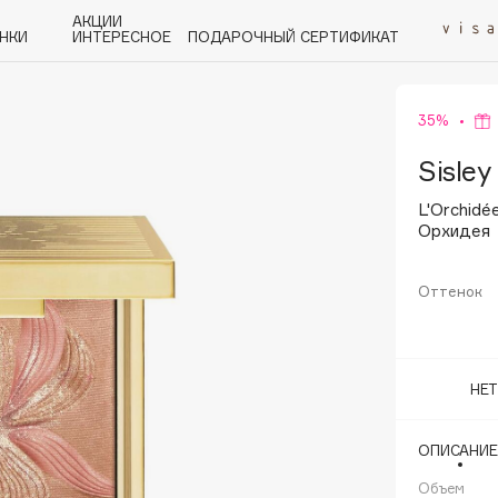
АКЦИИ
НКИ
ИНТЕРЕСНОЕ
ПОДАРОЧНЫЙ СЕРТИФИКАТ
35%
P
Q
R
S
T
U
V
W
Y
Z
А - Я
Sisley
L'Orchidé
Орхидея
Оттенок
Angiopharm
KIKO Milano
Estée Lauder
НЕ
Clarins
ОПИСАНИЕ
Объем