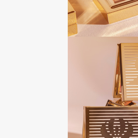
D
d'Alba
Dior
DABO
Divage
DARLING*
Dolce & Gabbana
Darphin
Dolomit
Davines
Dorco
Deonica
DP Daily Perfection
Dessange
Dr. Vranjes Firenze
E
Eat My
Ella Bartsueva Brushes
Ecolatier
EMBRACE Haircare
Ecotools
Emmanuelle Jane
EGG
Enough