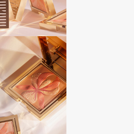
Eva Mosaic
Ex Nihilo
EXOARI L
Fragrance Du Bois
Frederic Malle
Frudia
Funny Organix