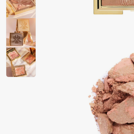
Подарки
0 - 9
Для дома
100BON
22|11
Техника
A
Acqua di Parma
Amina Daudova Brushes
Acque di Italia
Amouage
Adele for you
Amuleto Di Casa
Advante
Angiopharm
ЭКСКЛЮЗИВ
ЭКСКЛЮЗИВ
Aesop
Annbeauty
Age Stop
Anua
ЭКСКЛЮЗИВ
Apadent
AHFA Cosmetics
Apagard
Ajmal