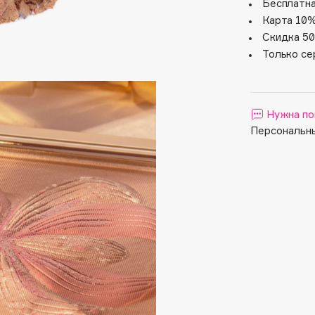
Aveda
Бесплатна
Карта 10%
Avene
Скидка 50
Только се
Нужна по
Персональны
Boadicea The Victorious
Bobbi Brown
BOOMSHOP
BORK
Brunello Cucinelli
Bvlgari
by TERRY
BY WISHTREND
Byredo