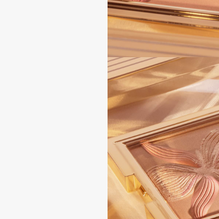
BLOME
C
Cadence
Chupa Chups
Capelli Dorati
Clarette
Carbon Theory
Clarins
Carmex
Clarins Precious
НОВИНКА
Carolina Herrera
Clinique
Catrice
Clive Christian
Celimax
Club De Nuit
Cettua
Collagenina