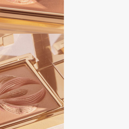
Consly
Corimo
CosRX
Cottolina
Crescina
Cunzite
Curaprox