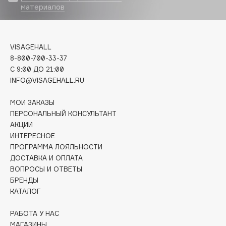
материалов
Deonica
Dessange
Dior
VISAGEHALL
Divage
8-800-700-33-37
Dolce & Gabbana
C 9:00 ДО 21:00
Dolomit
INFO@VISAGEHALL.RU
Dorco
МОИ ЗАКАЗЫ
DP Daily Perfection
ПЕРСОНАЛЬНЫЙ КОНСУЛЬТАНТ
Dr. Vranjes Firenze
АКЦИИ
Dr.Althea
ИНТЕРЕСНОЕ
ПРОГРАММА ЛОЯЛЬНОСТИ
Dr.Ceuracle
ДОСТАВКА И ОПЛАТА
Dr.Jart+
ВОПРОСЫ И ОТВЕТЫ
DSD de Luxe
БРЕНДЫ
КАТАЛОГ
Dyson
РАБОТА У НАС
МАГАЗИНЫ