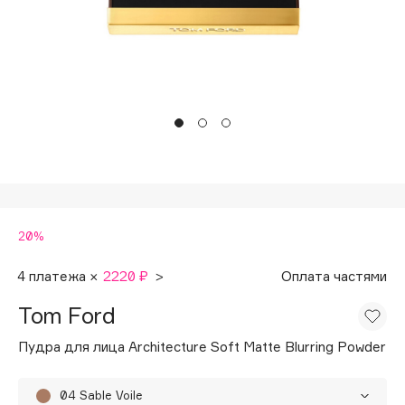
Подарки
Tom Ford
HFC
Для дома
Angiopharm
Техника
KIKO Milano
Estée Lauder
Clarins
0 - 9
20%
100BON
22|11
4 платежа ×
2220 ₽
>
Оплата частями
Tom Ford
A
Пудра для лица Architecture Soft Matte Blurring Powder
Acqua di Parma
Acque di Italia
04 Sable Voile