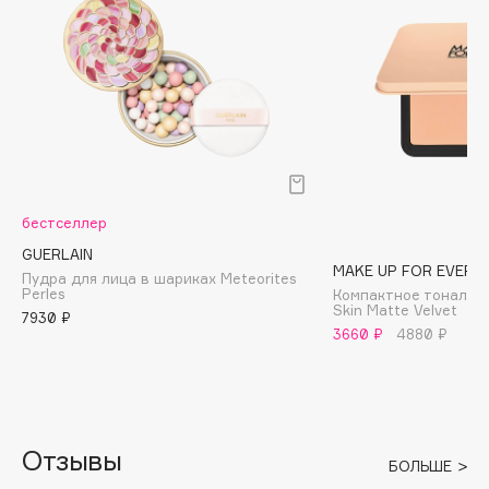
B
Babor
Baffy
Balmain Hair Couture
ЭКСКЛЮЗИВ
Banderas
Basicare
Batiste
бестселлер
Beauty Bomb
GUERLAIN
MAKE UP FOR EVER
Beauty Pati
Пудра для лица в шариках Meteorites
Perles
Компактное тональн
Beautyblades
Skin Matte Velvet
НОВИНКА
7930 ₽
3660 ₽
4880 ₽
beautyblender
Bebble
Beverly Hills Polo Club
Biodance
Отзывы
Bioderma
БОЛЬШЕ