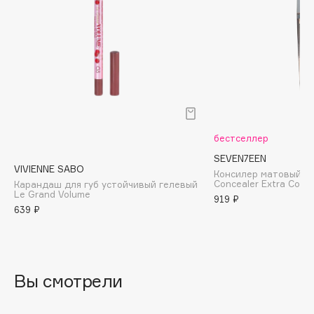
Cadence
Capelli Dorati
Carbon Theory
Carmex
Carolina Herrera
Catrice
бестселлер
Celimax
SEVEN7EEN
Cettua
VIVIENNE SABO
Консилер матовый ж
Chupa Chups
Concealer Extra Cove
Карандаш для губ устойчивый гелевый
Le Grand Volume
919 ₽
Clarette
639 ₽
Clarins
Clarins Precious
Clinique
Вы смотрели
Clive Christian
Club De Nuit