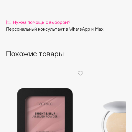
Apagard
Aravia Professional
Нужна помощь с выбором?
Arcadia
Персональный консультант в WhatsApp и Max
Archetype
Architect Demidoff
ARIVE MAKEUP
Похожие товары
Art&Fact
Art-Visage
Artdeco
Astra
Atelier Rebul
Augustinus Bader
Aveda
Avene