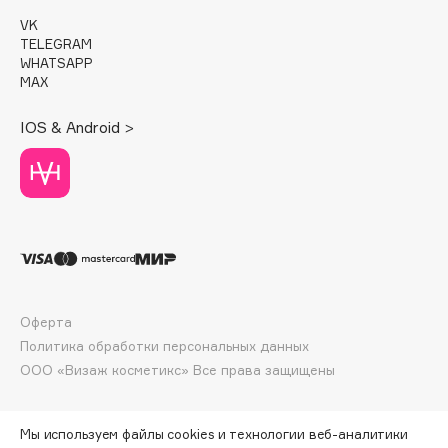
Essence
VK
TELEGRAM
Essential Parfums Paris
WHATSAPP
Estrâde
MAX
Estée Lauder
IOS & Android >
Etat Pur
Etude House
Etude organix
Eva Mosaic
Ex Nihilo
EXOARI L
Оферта
F
Политика обработки персональных данных
ООО «Визаж косметикс» Все права защищены
FANE
Farmstay
Мы используем файлы cookies и технологии веб-аналитики
Felce Azzurra