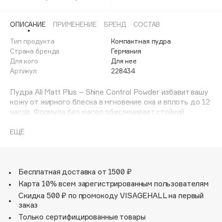
010 светло-бежевая
Adele for you
Финал лета
Advante
025 песочно-бежевая
ЭКСКЛЮЗИВ
ОПИСАНИЕ
ПРИМЕНЕНИЕ
БРЕНД
СОСТАВ
1 АВГ - 31 АВГ
Aesop
Тип продукта
Компактная пудра
Age Stop
Страна бренда
Германия
ЭКСКЛЮЗИВ
Для кого
Для нее
AHFA Cosmetics
Артикул
228434
Ajmal
Пудра All Matt Plus – Shine Control Powder избавит вашу
Alix Avien
кожу от жирного блеска в мгновение ока и вплоть до 12
Allies of Skin
часов. Формула без масел обеспечивает стойкий
AMAN
матирующий эффект и оставляет приятное ощущение
мягкости. Светоотражающие пигменты придают лицу
ЕЩЁ
Amina Daudova Brushes
свежий вид и визуально сглаживают несовершенства.
Amouage
Эта пудра станет идеальным дополнением к тональной
основе All Matt Shine Control.
Amuleto Di Casa
Бесплатная доставка от 1500 ₽
Angiopharm
ЭКСКЛЮЗИВ
Карта 10% всем зарегистрированным пользователям
Annbeauty
Скидка 500 ₽ по промокоду VISAGEHALL на первый
заказ
Anua
Только сертифицированные товары
Apadent