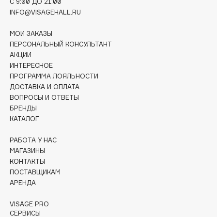
E
C 9:00 ДО 21:00
INFO@VISAGEHALL.RU
Eat My
МОИ ЗАКАЗЫ
Ecolatier
ПЕРСОНАЛЬНЫЙ КОНСУЛЬТАНТ
Ecotools
АКЦИИ
EGG
ИНТЕРЕСНОЕ
ПРОГРАММА ЛОЯЛЬНОСТИ
EGIA
ДОСТАВКА И ОПЛАТА
Eigshow
ВОПРОСЫ И ОТВЕТЫ
Elemis
БРЕНДЫ
Elian Russia
КАТАЛОГ
Elie Saab
РАБОТА У НАС
Ella Bartsueva Brushes
МАГАЗИНЫ
EMBRACE Haircare
КОНТАКТЫ
Emmanuelle Jane
ПОСТАВЩИКАМ
АРЕНДА
Enough
EpilProfi
VISAGE PRO
Erborian
СЕРВИСЫ