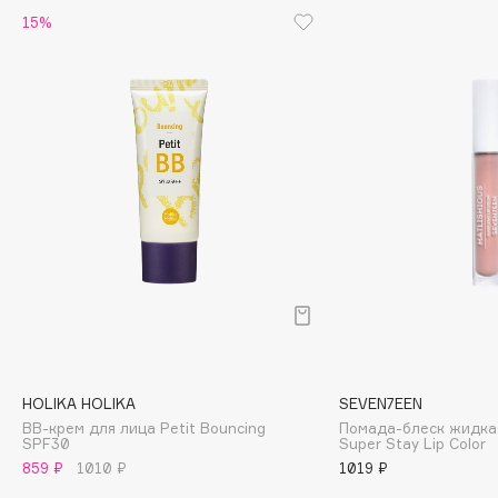
Collagenina
15%
Consly
Corimo
CosRX
Cottolina
Crescina
Cunzite
Curaprox
D
d'Alba
DABO
HOLIKA HOLIKA
SEVEN7EEN
DARLING*
BB-крем для лица Petit Bouncing
Помада-блеск жидкая
SPF30
Super Stay Lip Color
Darphin
859 ₽
1010 ₽
1019 ₽
Davines