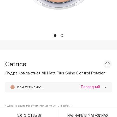
Подарки
Tom Ford
HFC
Для дома
Angiopharm
Техника
KIKO Milano
Estée Lauder
Clarins
0 - 9
Catrice
100BON
Пудра компактная All Matt Plus Shine Control Powder
22|11
Последний
030 темно-бежевая
A
001 прозрачная
Acqua di Parma
*Цена на сайте может отличаться от цены в офлайн
002
Acque di Italia
5.0
(1 ОТЗЫВ)
НАЛИЧИЕ В МАГАЗИНАХ