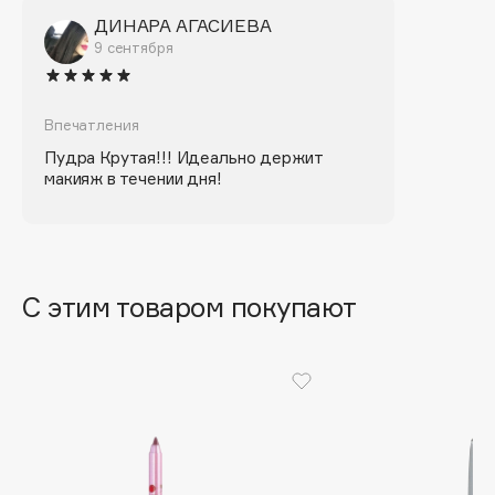
Biomed
ДИНАРА АГАСИЕВА
Biorepair
9 сентября
Blanx
Blistex
Впечатления
BLOME
Пудра Крутая!!! Идеально держит
Boadicea The Victorious
макияж в течении дня!
Bobbi Brown
BOOMSHOP
BORK
Brunello Cucinelli
С этим товаром покупают
Bvlgari
by TERRY
BY WISHTREND
Byredo
C