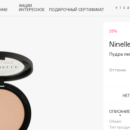
АКЦИИ
НКИ
ИНТЕРЕСНОЕ
ПОДАРОЧНЫЙ СЕРТИФИКАТ
25%
P
Q
R
S
T
U
V
W
Y
Z
А - Я
Ninell
Пудра лег
Оттенок
Angiopharm
KIKO Milano
НЕ
Estée Lauder
Clarins
ОПИСАНИЕ
Объем
Тип проду