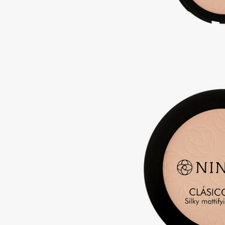
Подарки
0 - 9
Для дома
100BON
22|11
Техника
A
Acqua di Parma
Amina Daudova Brushes
Acque di Italia
Amouage
Adele for you
Amuleto Di Casa
Advante
Angiopharm
ЭКСКЛЮЗИВ
ЭКСКЛЮЗИВ
Aesop
Annbeauty
Age Stop
Anua
ЭКСКЛЮЗИВ
Apadent
AHFA Cosmetics
Apagard
Ajmal