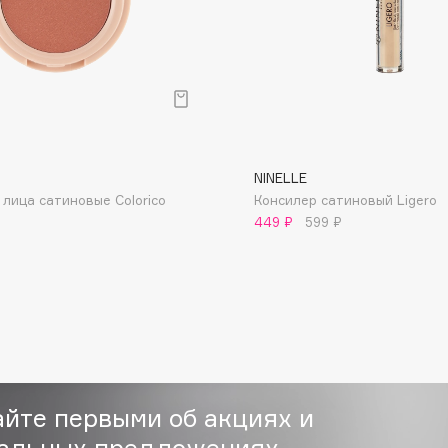
Consly
NINELLE
Corimo
 лица сатиновые Colorico
Консилер сатиновый Ligero
CosRX
449 ₽
599 ₽
Cottolina
Crescina
Cunzite
Curaprox
айте первыми об акциях и
альных предложениях