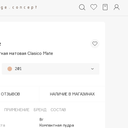
e
кая матовая Clasico Mate
201
202
25%
203
25%
Т ОТЗЫВОВ
НАЛИЧИЕ В МАГАЗИНАХ
204
25%
ПРИМЕНЕНИЕ
БРЕНД
СОСТАВ
8г
кта
Компактная пудра