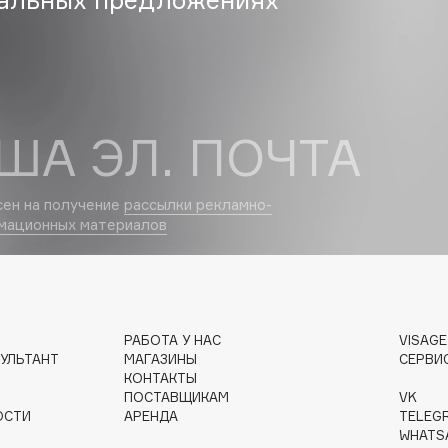
Dr.Althea
Dr.Ceuracle
Dr.Jart+
DSD de Luxe
ША ЭЛ. ПОЧТА
Dyson
сен на получение
рассылки рекламно-
мационных материалов
РАБОТА У НАС
VISAG
УЛЬТАНТ
МАГАЗИНЫ
СЕРВИ
Estée Lauder
КОНТАКТЫ
Etat Pur
ПОСТАВЩИКАМ
VK
ОСТИ
АРЕНДА
TELEG
Etude House
WHATS
Etude organix