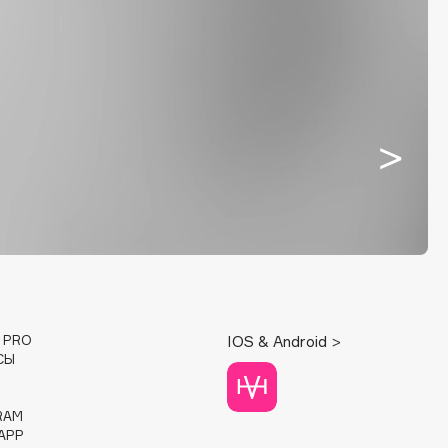
E PRO
IOS & Android >
СЫ
RAM
APP