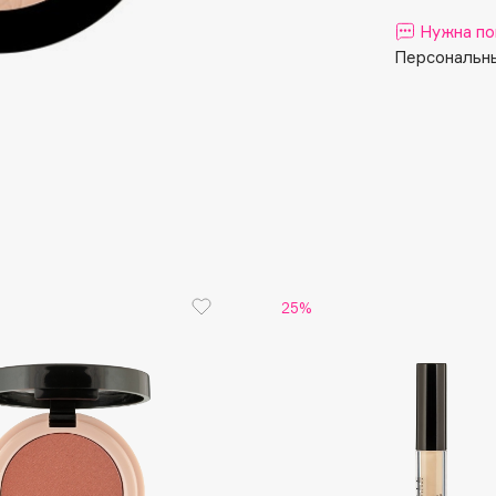
Aveda
Нужна по
Avene
Персональны
Boadicea The Victorious
Bobbi Brown
BOOMSHOP
25%
BORK
Brunello Cucinelli
Bvlgari
by TERRY
BY WISHTREND
Byredo