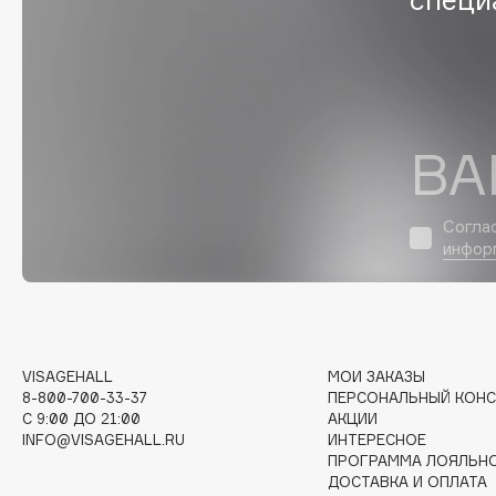
D
d'Alba
Dior
DABO
Divage
DARLING*
Dolce & Gabbana
Darphin
Dolomit
ВА
Davines
Dorco
Deonica
DP Daily Perfection
Согла
Dessange
Dr. Vranjes Firenze
инфор
E
VISAGEHALL
МОИ ЗАКАЗЫ
8-800-700-33-37
ПЕРСОНАЛЬНЫЙ КОНС
Eat My
Ella Bartsueva Brushes
C 9:00 ДО 21:00
АКЦИИ
Ecolatier
EMBRACE Haircare
INFO@VISAGEHALL.RU
ИНТЕРЕСНОЕ
ПРОГРАММА ЛОЯЛЬН
Ecotools
Emmanuelle Jane
ДОСТАВКА И ОПЛАТА
EGG
Enough