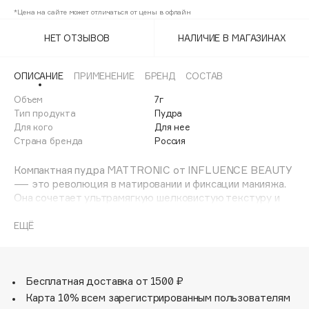
Adele for you
*Цена на сайте может отличаться от цены в офлайн
02
37%
Финал лета
Advante
ЭКСКЛЮЗИВ
НЕТ ОТЗЫВОВ
НАЛИЧИЕ В МАГАЗИНАХ
1 АВГ - 31 АВГ
03
37%
Aesop
Age Stop
ЭКСКЛЮЗИВ
ОПИСАНИЕ
ПРИМЕНЕНИЕ
БРЕНД
СОСТАВ
AHFA Cosmetics
Объем
7г
Ajmal
Тип продукта
Пудра
Для кого
Для нее
Alix Avien
Страна бренда
Россия
Allies of Skin
AMAN
Компактная пудра MATTRONIC от INFLUENCE BEAUTY
— это революция в матировании и фиксации макияжа.
Amina Daudova Brushes
Она сочетает ультрамягкую шелковистую текстуру и
Amouage
эффект рассеянного света — технологию LumaSphere,
которая трансформирует отражение света на коже,
ЕЩЁ
Amuleto Di Casa
создавая иллюзию идеально ровного, сияющего
Angiopharm
ЭКСКЛЮЗИВ
изнутри тона. Микрочастицы с фотоадаптивной
матрицей рассеивают свет, смягчая неровности и
Annbeauty
визуально разглаживая текстуру кожи. Пудра с
Бесплатная доставка от 1500 ₽
Anua
витамином Е и лимонным маслом ложится невесомым
Карта 10% всем зарегистрированным пользователям
Apadent
слоем, заполняя микропоры, ухаживая за кожей и