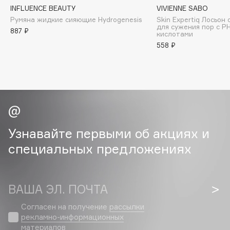
Collagenina
INFLUENCE BEAUTY
VIVIENNE SABO
Consly
Румяна жидкие сияющие Hydrogenesis
Skin Expertiq Лосьо
для сужения пор с Р
887 ₽
Corimo
кислотами
558 ₽
CosRX
Cottolina
Crescina
Cunzite
Curaprox
Узнавайте первыми об акциях и
D
специальных предложениях
d'Alba
DABO
ВАША ЭЛ. ПОЧТА
DARLING*
Согласен на получение
рассылки
Darphin
рекламно-информационных
Davines
материалов