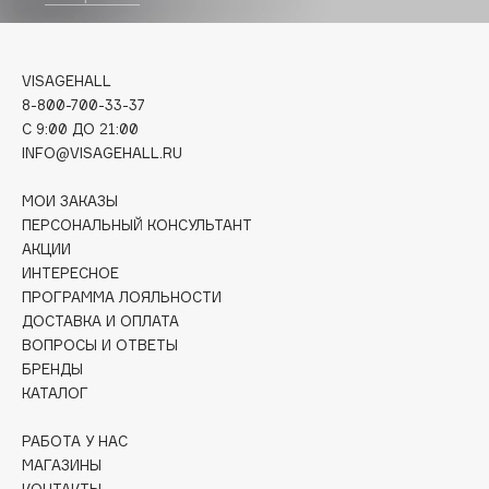
Deonica
Dessange
Dior
VISAGEHALL
8-800-700-33-37
Divage
C 9:00 ДО 21:00
Dolce & Gabbana
INFO@VISAGEHALL.RU
Dolomit
Dorco
МОИ ЗАКАЗЫ
ПЕРСОНАЛЬНЫЙ КОНСУЛЬТАНТ
DP Daily Perfection
АКЦИИ
Dr. Vranjes Firenze
ИНТЕРЕСНОЕ
Dr.Althea
ПРОГРАММА ЛОЯЛЬНОСТИ
Dr.Ceuracle
ДОСТАВКА И ОПЛАТА
ВОПРОСЫ И ОТВЕТЫ
Dr.Jart+
БРЕНДЫ
DSD de Luxe
КАТАЛОГ
Dyson
РАБОТА У НАС
МАГАЗИНЫ
КОНТАКТЫ