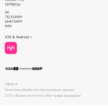
E
СЕРВИСЫ
Eat My
VK
TELEGRAM
Ecolatier
WHATSAPP
Ecotools
MAX
EGG
IOS & Android >
EGIA
Eigshow
Elemis
Elian Russia
Elie Saab
Ella Bartsueva Brushes
EMBRACE Haircare
Оферта
Emmanuelle Jane
Политика обработки персональных данных
Enough
ООО «Визаж косметикс» Все права защищены
EpilProfi
Erborian