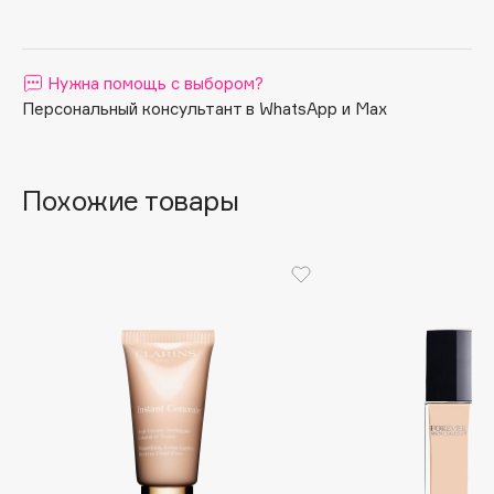
Apagard
Aravia Professional
Нужна помощь с выбором?
Arcadia
Персональный консультант в WhatsApp и Max
Archetype
Architect Demidoff
ARIVE MAKEUP
Похожие товары
Art&Fact
Art-Visage
Artdeco
Astra
Atelier Rebul
Augustinus Bader
Aveda
Avene