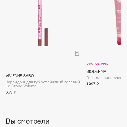
Biomed
Biorepair
Blanx
Blistex
BLOME
Boadicea The Victorious
Bobbi Brown
BOOMSHOP
бестселлер
BORK
BIODERMA
Brunello Cucinelli
VIVIENNE SABO
Гель для лица очища
Bvlgari
Карандаш для губ устойчивый гелевый
1097 ₽
Le Grand Volume
by TERRY
639 ₽
BY WISHTREND
Byredo
Вы смотрели
C