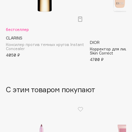
B
Babor
Baffy
бестселлер
Balmain Hair Couture
ЭКСКЛЮЗИВ
CLARINS
Banderas
DIOR
Консилер против темных кругов Instant
Concealer
Корректор для лица 
Basicare
Skin Correct
4050 ₽
Batiste
4700 ₽
Beauty Bomb
Beauty Pati
Beautyblades
НОВИНКА
С этим товаром покупают
beautyblender
Bebble
Beverly Hills Polo Club
Biodance
Bioderma