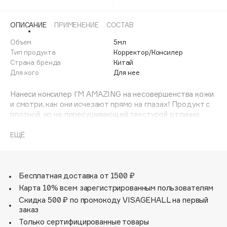
04
Adele for you
Финал лета
Advante
ЭКСКЛЮЗИВ
ОПИСАНИЕ
ПРИМЕНЕНИЕ
СОСТАВ
1 АВГ - 31 АВГ
Aesop
Объем
5мл
Age Stop
Тип продукта
Корректор/Консилер
ЭКСКЛЮЗИВ
Страна бренда
Китай
AHFA Cosmetics
Для кого
Для нее
Ajmal
Нанеси консилер I’M AMAZING на несовершенства кожи
Alix Avien
и смотри, как они исчезают прямо на глазах! Продукт с
Allies of Skin
плотной, но не пересушивающей текстурой отлично
AMAN
справляется даже с самыми яркими несовершенствами.
Выбирай свой из четырех натуральных оттенков
ЕЩЁ
Amina Daudova Brushes
консилера, который подходит для всех типов кожи и
Amouage
оставляет пудровый финиш. Результат с ним и правда
amazing!
Amuleto Di Casa
Бесплатная доставка от 1500 ₽
Angiopharm
ЭКСКЛЮЗИВ
Карта 10% всем зарегистрированным пользователям
Annbeauty
Скидка 500 ₽ по промокоду VISAGEHALL на первый
заказ
Anua
Только сертифицированные товары
Apadent