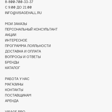
8-800-700-33-37
Deonica
C 9:00 ДО 21:00
Dessange
INFO@VISAGEHALL.RU
Dior
МОИ ЗАКАЗЫ
Divage
ПЕРСОНАЛЬНЫЙ КОНСУЛЬТАНТ
Dolce & Gabbana
АКЦИИ
Dolomit
ИНТЕРЕСНОЕ
Dorco
ПРОГРАММА ЛОЯЛЬНОСТИ
ДОСТАВКА И ОПЛАТА
DP Daily Perfection
ВОПРОСЫ И ОТВЕТЫ
Dr. Vranjes Firenze
БРЕНДЫ
Dr.Althea
КАТАЛОГ
Dr.Ceuracle
РАБОТА У НАС
Dr.Jart+
МАГАЗИНЫ
DSD de Luxe
КОНТАКТЫ
Dyson
ПОСТАВЩИКАМ
АРЕНДА
VISAGE PRO