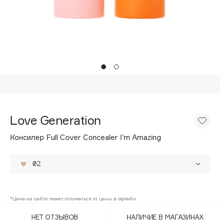
Подарки
Tom Ford
HFC
Для дома
Angiopharm
Техника
KIKO Milano
Estée Lauder
Clarins
0 - 9
Love Generation
100BON
Консилер Full Cover Concealer I’m Amazing
22|11
02
A
01
Acqua di Parma
*Цена на сайте может отличаться от цены в офлайн
03
Acque di Italia
НЕТ ОТЗЫВОВ
НАЛИЧИЕ В МАГАЗИНАХ