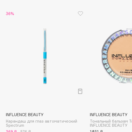
Cadence
36%
Capelli Dorati
Carbon Theory
Carmex
Carolina Herrera
Catrice
Celimax
Cettua
Chupa Chups
Clarette
Clarins
Clarins Precious
Clinique
INFLUENCE BEAUTY
INFLUENCE BEAUTY
Clive Christian
Карандаш для глаз автоматический
Тональный бальзам T
Spectrum
INFLUENCE BEAUTY
Club De Nuit
369 ₽
576 ₽
1031 ₽